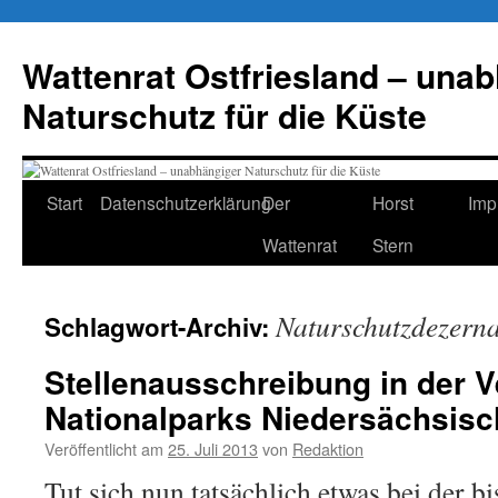
Zum
Inhalt
Wattenrat Ostfriesland – una
springen
Naturschutz für die Küste
Start
Datenschutzerklärung
Der
Horst
Imp
Wattenrat
Stern
Naturschutzdezerna
Schlagwort-Archiv:
Stellenausschreibung in der 
Nationalparks Niedersächsis
Veröffentlicht am
25. Juli 2013
von
Redaktion
Tut sich nun tatsächlich etwas bei der bi