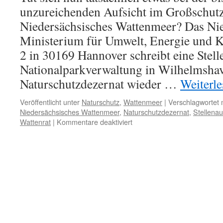
unzureichenden Aufsicht im Großschutz
Niedersächsisches Wattenmeer? Das Ni
Ministerium für Umwelt, Energie und Kl
2 in 30169 Hannover schreibt eine Stelle
Nationalparkverwaltung in Wilhelmsha
Naturschutzdezernat wieder …
Weiterl
Veröffentlicht unter
Naturschutz
,
Wattenmeer
|
Verschlagwortet 
Niedersächsisches Wattenmeer
,
Naturschutzdezernat
,
Stellena
für
Wattenrat
|
Kommentare deaktiviert
Stellenausschreibung
in
der
Verwaltung
des
Nationalparks
Niedersächsisches
Wattenmeer