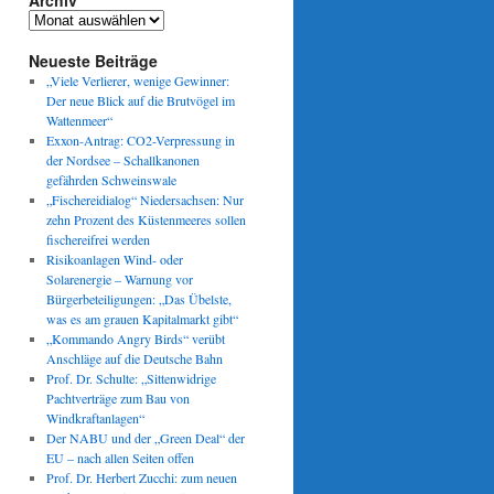
Archiv
Archiv
Neueste Beiträge
„Viele Verlierer, wenige Gewinner:
Der neue Blick auf die Brutvögel im
Wattenmeer“
Exxon-Antrag: CO2-Verpressung in
der Nordsee – Schallkanonen
gefährden Schweinswale
„Fischereidialog“ Niedersachsen: Nur
zehn Prozent des Küstenmeeres sollen
fischereifrei werden
Risikoanlagen Wind- oder
Solarenergie – Warnung vor
Bürgerbeteiligungen: „Das Übelste,
was es am grauen Kapitalmarkt gibt“
„Kommando Angry Birds“ verübt
Anschläge auf die Deutsche Bahn
Prof. Dr. Schulte: „Sittenwidrige
Pachtverträge zum Bau von
Windkraftanlagen“
Der NABU und der „Green Deal“ der
EU – nach allen Seiten offen
Prof. Dr. Herbert Zucchi: zum neuen