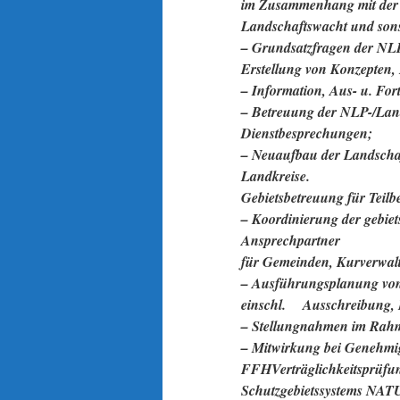
im Zusammenhang mit der N
Landschaftswacht und sonst
– Grundsatzfragen der NL
Erstellung von Konzepten, 
– Information, Aus- u. Fo
– Betreuung der NLP-/Lan
Dienstbesprechungen;
– Neuaufbau der Landscha
Landkreise.
Gebietsbetreuung für Teilb
– Koordinierung der gebie
Ansprechpartner
für Gemeinden, Kurverwal
– Ausführungsplanung von
einschl.
Ausschreibung
– Stellungnahmen im Rahm
– Mitwirkung bei Genehmig
FFHVerträglichkeitsprüfu
Schutzgebietssystems NAT