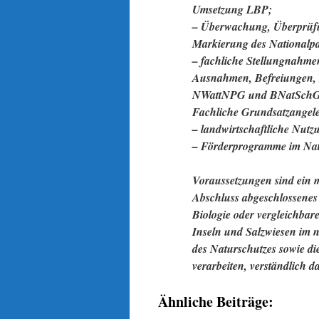
Umsetzung LBP;
– Überwachung, Überprüfu
Markierung des Nationalpa
– fachliche Stellungnahme
Ausnahmen, Befreiungen,
NWattNPG und BNatSchG u
Fachliche Grundsatzangel
– landwirtschaftliche Nutz
– Förderprogramme im Nati
Voraussetzungen sind ein 
Abschluss abgeschlossenes
Biologie oder vergleichbar
Inseln und Salzwiesen im 
des Naturschutzes sowie di
verarbeiten, verständlich d
Ähnliche Beiträge: