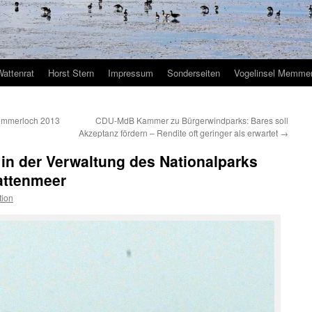
Wattenrat
Horst Stern
Impressum
Sonderseiten
Vogelinsel Memmer
Sommerloch 2013
CDU-MdB Kammer zu Bürgerwindparks: Bares soll
Akzeptanz fördern – Rendite oft geringer als erwartet
→
in der Verwaltung des Nationalparks
attenmeer
tion