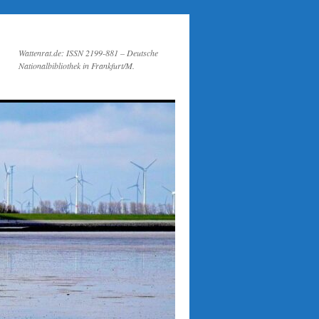
Wattenrat.de: ISSN 2199-881 – Deutsche
Nationalbibliothek in Frankfurt/M.