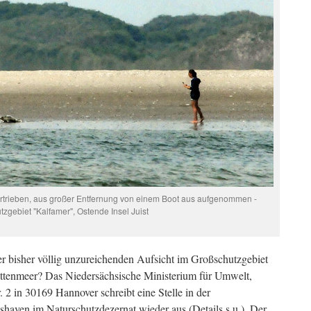
ertrieben, aus großer Entfernung von einem Boot aus aufgenommen -
tzgebiet "Kalfamer", Ostende Insel Juist
der bisher völlig unzureichenden Aufsicht im Großschutzgebiet
ttenmeer? Das Niedersächsische Ministerium für Umwelt,
 2 in 30169 Hannover schreibt eine Stelle in der
haven im Naturschutzdezernat wieder aus (Details s.u.). Der