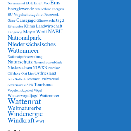
Ems
Eilert Voß
EGE
Dornumersiel
Energiewende
erneuerbare Energien
EU-Vogelschutzgebiet
Feuerwerk
Gänsejagd
Jagd
Gänsewacht
Gänse
Klima
Landwirtschaft
Kitesurfer
NABU
Meyer Werft
Langeoog
Nationalpark
Niedersächsisches
Wattenmeer
Nationalparkverwaltung
Naturschutz
Naturschutzverbände
Niedersachsen
NLWKN
Nordsee
Ostfriesland
Offshore
Olaf Lies
Petkumer Deichvorland
Peter Südbeck
Tourismus
SPD
Schweinswale
Vögel
Vogelschutzgebiet
Wasservogeljagd
Wattenmeer
Wattenrat
Weltnaturerbe
Windenergie
Windkraft
WWF