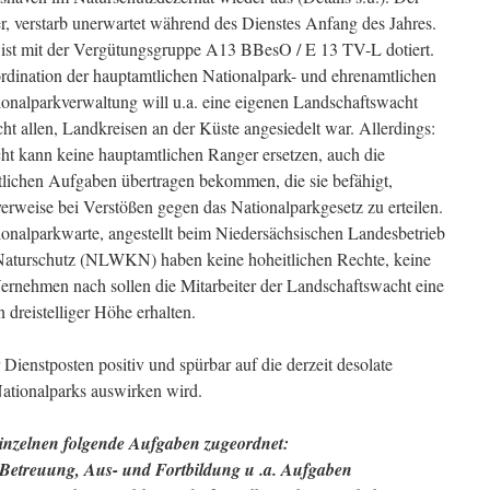
r, verstarb unerwartet während des Dienstes Anfang des Jahres.
 ist mit der Vergütungsgruppe A13 BBesO / E 13 TV-L dotiert.
rdination der hauptamtlichen Nationalpark- und ehrenamtlichen
onalparkverwaltung will u.a. eine eigenen Landschaftswacht
nicht allen, Landkreisen an der Küste angesiedelt war. Allerdings:
t kann keine hauptamtlichen Ranger ersetzen, auch die
tlichen Aufgaben übertragen bekommen, die sie befähigt,
zverweise bei Verstößen gegen das Nationalparkgesetz zu erteilen.
onalparkwarte, angestellt beim Niedersächsischen Landesbetrieb
 Naturschutz (NLWKN) haben keine hoheitlichen Rechte, keine
rnehmen nach sollen die Mitarbeiter der Landschaftswacht eine
dreistelliger Höhe erhalten.
 Dienstposten positiv und spürbar auf die derzeit desolate
tionalparks auswirken wird.
Einzelnen folgende Aufgaben zugeordnet:
 Betreuung, Aus- und Fortbildung u .a. Aufgaben