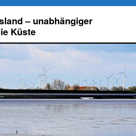
esland – unabhängiger
die Küste