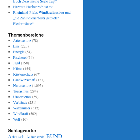
Buch „Was meine Seele trägt“
Hartmut Heckenroth ist tot
Rheinland-Pfalz: Windkraftausbau und
„die Zahl tolerierbarer getöteter
Fledermäuse“
Themenbereiche
Artenschutz
(78)
Ems
(225)
Energie
(54)
Fischerei
(34)
Jagd
(158)
Klima
(155)
Küstenschutz
(67)
Landwirtschaft
(131)
Naturschutz
(1.095)
Tourismus
(294)
Unsortiertes
(59)
Verbände
(251)
Wattenmeer
(512)
Windkraft
(502)
Wolf
(10)
Schlagwörter
BUND
Artenschutz
Bensersiel