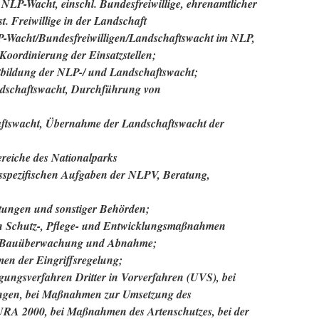
LP-Wacht, einschl. Bundesfreiwillige, ehrenamtlicher
. Freiwillige in der Landschaft
P-Wacht/Bundesfreiwilligen/Landschaftswacht im NLP,
Koordinierung der Einsatzstellen;
rtbildung der NLP-/ und Landschaftswacht;
dschaftswacht, Durchführung von
ftswacht, Übernahme der Landschaftswacht der
ereiche des Nationalparks
tsspezifischen Aufgaben der NLPV, Beratung,
tungen und sonstiger Behörden;
 Schutz-, Pflege- und Entwicklungsmaßnahmen
, Bauüberwachung und Abnahme;
en der Eingriffsregelung;
ungsverfahren Dritter in Vorverfahren (UVS), bei
ngen, bei Maßnahmen zur Umsetzung des
URA 2000, bei Maßnahmen des Artenschutzes, bei der