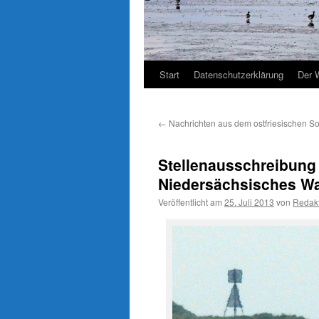
Start
Datenschutzerklärung
Der 
←
Nachrichten aus dem ostfriesischen 
Stellenausschreibung 
Niedersächsisches W
Veröffentlicht am
25. Juli 2013
von
Redak