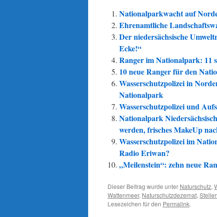
Nationalparkwacht auf Norde
Ehrenamtliche Landschaftsw
Der niedersächsische Umweltm
Ecke!“
Ranger im Nationalpark: 11 s
10 neue Ranger für den Nati
Wasserschutzpolizei in Norde
Nationalpark
Wasserschutzpolizei und Aufs
Nationalpark Niedersächsisch
werden, frisches MakeUp nac
Wasserschutzpolizei im Natio
Radio Eriwan?
„Meilenstein“: zehn neue Ra
Dieser Beitrag wurde unter
Naturschutz
,
Wattenmeer
,
Naturschutzdezernat
,
Stelle
Lesezeichen für den
Permalink
.