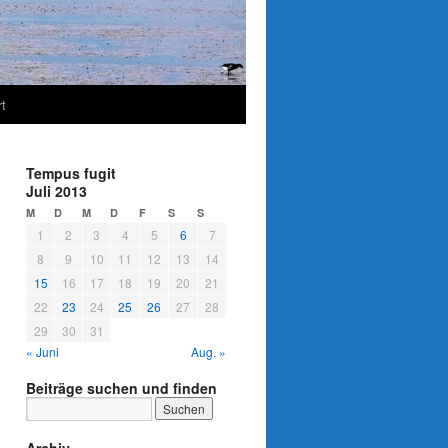
t
Tempus fugit
Juli 2013
M
D
M
D
F
S
S
1
2
3
4
5
6
7
8
9
10
11
12
13
14
15
16
17
18
19
20
21
22
23
24
25
26
27
28
29
30
31
« Juni
Aug. »
Beiträge suchen und finden