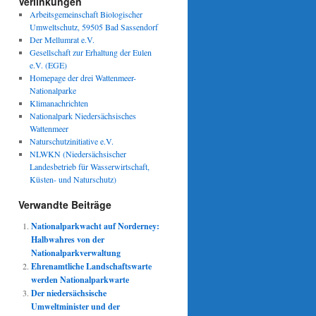
Verlinkungen
Arbeitsgemeinschaft Biologischer
Umweltschutz, 59505 Bad Sassendorf
Der Mellumrat e.V.
Gesellschaft zur Erhaltung der Eulen
e.V. (EGE)
Homepage der drei Wattenmeer-
Nationalparke
Klimanachrichten
Nationalpark Niedersächsisches
Wattenmeer
Naturschutzinitiative e.V.
NLWKN (Niedersächsischer
Landesbetrieb für Wasserwirtschaft,
Küsten- und Naturschutz)
Verwandte Beiträge
Nationalparkwacht auf Norderney:
Halbwahres von der
Nationalparkverwaltung
Ehrenamtliche Landschaftswarte
werden Nationalparkwarte
Der niedersächsische
Umweltminister und der