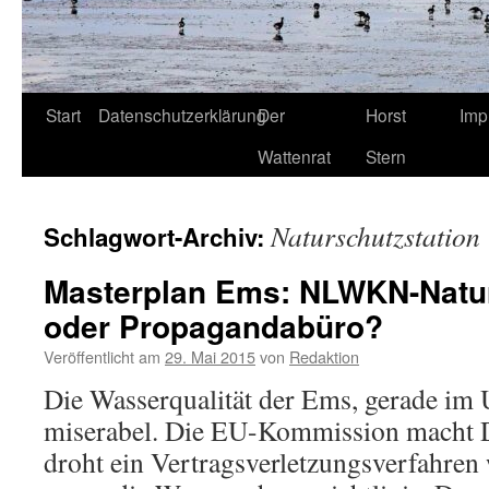
Start
Datenschutzerklärung
Der
Horst
Imp
Wattenrat
Stern
Naturschutzstation
Schlagwort-Archiv:
Masterplan Ems: NLWKN-Natur
oder Propagandabüro?
Veröffentlicht am
29. Mai 2015
von
Redaktion
Die Wasserqualität der Ems, gerade im U
miserabel. Die EU-Kommission macht 
droht ein Vertragsverletzungsverfahren