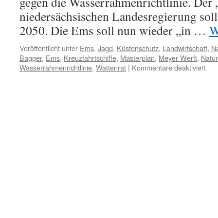
gegen die Wasserrahmenrichtlinie. Der
niedersächsischen Landesregierung soll
2050. Die Ems soll nun wieder „in …
W
Veröffentlicht unter
Ems
,
Jagd
,
Küstenschutz
,
Landwirtschaft
,
Na
Bagger
,
Ems
,
Kreuzfahrtschiffe
,
Masterplan
,
Meyer Werft
,
Natur
für
Wasserrahmenrichtlinie
,
Wattenrat
|
Kommentare deaktiviert
Mas
Ems
NL
Nat
ode
Pro