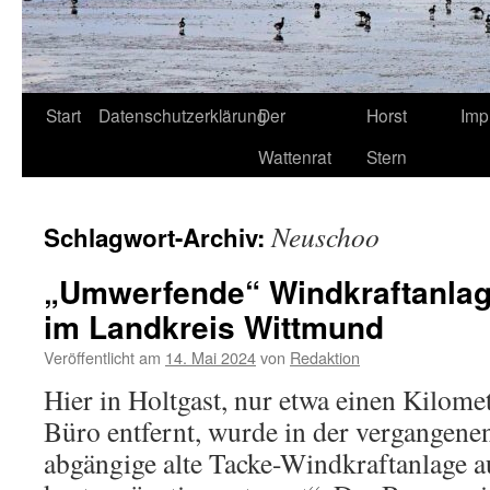
Start
Datenschutzerklärung
Der
Horst
Imp
Wattenrat
Stern
Neuschoo
Schlagwort-Archiv:
„Umwerfende“ Windkraftanla
im Landkreis Wittmund
Veröffentlicht am
14. Mai 2024
von
Redaktion
Hier in Holtgast, nur etwa einen Kilome
Büro entfernt, wurde in der vergangen
abgängige alte Tacke-Windkraftanlage a