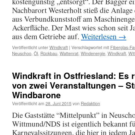
kostengünstig „entsorgt“. Der Bagger e
Nachbarort Westerholt stieß die Anlage
aus Verbundkunststoff am Maschinengeh
Ackerfläche. Der Mast wies schon seit 
aus dem Getriebe auf.
Weiterlesen
→
Veröffentlicht unter
Windkraft
|
Verschlagwortet mit
Fiberglas-Fa
Neuschoo
,
Öl
,
Rückbau
,
Wattenrat
,
Windenergie
,
Windkraft
,
Wi
Windkraft in Ostfriesland: Es r
von zwei Veranstaltungen – Str
Windbarone
Veröffentlicht am
28. Juni 2015
von
Redaktion
Die Gaststätte “Mittelpunkt” in Neusch
Wittmund/NDS ist eigentlich bekannt fü
Karnevalssitzungen, die hier in jedem 