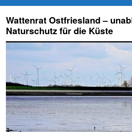
Zum
Inhalt
Wattenrat Ostfriesland – una
springen
Naturschutz für die Küste