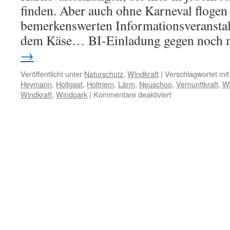
finden. Aber auch ohne Karneval flogen 
bemerkenswerten Informationsveranstal
dem Käse… BI-Einladung gegen noch
→
Veröffentlicht unter
Naturschutz
,
Windkraft
|
Verschlagwortet mit
Heymann
,
Holtgast
,
Holtriem
,
Lärm
,
Neuschoo
,
Vernunftkraft
,
Wa
für
Windkraft
,
Windpark
|
Kommentare deaktiviert
Windkraft
in
Ostfriesland:
Es
reicht!
Bericht
von
zwei
Veranstaltungen
–
Streit
der
Windbarone