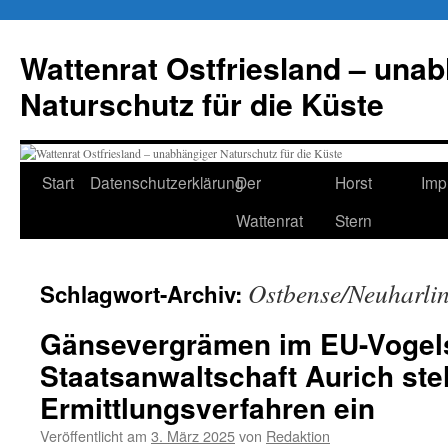
Zum
Inhalt
Wattenrat Ostfriesland – una
springen
Naturschutz für die Küste
Start
Datenschutzerklärung
Der
Horst
Imp
Wattenrat
Stern
Ostbense/Neuharlin
Schlagwort-Archiv:
Gänsevergrämen im EU-Vogels
Staatsanwaltschaft Aurich stel
Ermittlungsverfahren ein
Veröffentlicht am
3. März 2025
von
Redaktion