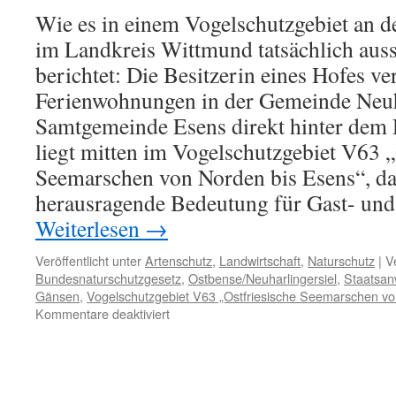
Wie es in einem Vogelschutzgebiet an de
im Landkreis Wittmund tatsächlich auss
berichtet: Die Besitzerin eines Hofes ve
Ferienwohnungen in der Gemeinde Neuha
Samtgemeinde Esens direkt hinter dem 
liegt mitten im Vogelschutzgebiet V63 „
Seemarschen von Norden bis Esens“, das
herausragende Bedeutung für Gast- und 
Weiterlesen
→
Veröffentlicht unter
Artenschutz
,
Landwirtschaft
,
Naturschutz
|
V
Bundesnaturschutzgesetz
,
Ostbense/Neuharlingersiel
,
Staatsan
Gänsen
,
Vogelschutzgebiet V63 „Ostfriesische Seemarschen vo
für
Kommentare deaktiviert
Gänsevergrämen
im
EU-
Vogelschutzgebiet