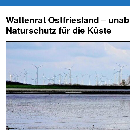
Zum
Inhalt
Wattenrat Ostfriesland – una
springen
Naturschutz für die Küste