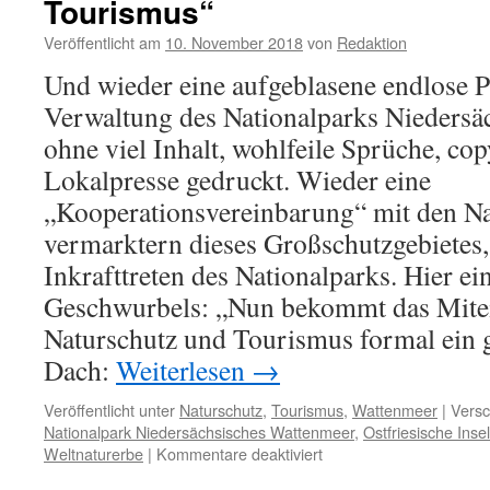
Tourismus“
Veröffentlicht am
10. November 2018
von
Redaktion
Und wieder eine aufgeblasene endlose P
Verwaltung des Nationalparks Niedersä
ohne viel Inhalt, wohlfeile Sprüche, co
Lokalpresse gedruckt. Wieder eine
„Kooperationsvereinbarung“ mit den Na
vermarktern dieses Großschutzgebietes,
Inkrafttreten des Nationalparks. Hier e
Geschwurbels: „Nun bekommt das Mite
Naturschutz und Tourismus formal ein
Dach:
Weiterlesen
→
Veröffentlicht unter
Naturschutz
,
Tourismus
,
Wattenmeer
|
Versc
Nationalpark Niedersächsisches Wattenmeer
,
Ostfriesische Inse
für
Weltnaturerbe
|
Kommentare deaktiviert
„Das