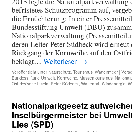
2013 legte die Nationalparkverwaltung e
befristetes Schutzprogramm auf, vergebl
die Ernüchterung: In einer Pressemitte
Bundesstiftung Umwelt (DBU) zusamme
Nationalparkverwaltung (Pressemitteilu
deren Leiter Peter Südbeck wird erneut
Rückgang der Kornweihe auf den Ostfri
beklagt…
Weiterlesen
→
Veröffentlicht unter
Naturschutz
,
Tourismus
,
Wattenmeer
|
Versc
Bundesstiftung Umwelt
,
Kornweihe
,
Massentourismus
,
National
Ostfriesische Inseln
,
Peter Südbeck
,
Wattenrat
,
Windenergie
,
Wi
Nationalparkgesetz aufweiche
Inselbürgermeister bei Umwelt
Lies (SPD)