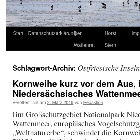
Start
Datenschutzerklärung
Der
Horst
Imp
Wattenrat
Stern
Ostfriesische Inseln
Schlagwort-Archiv:
Kornweihe kurz vor dem Aus, 
Niedersächsisches Wattenme
Veröffentlicht am
3. März 2019
von
Redaktion
Iim Großschutzgebiet Nationalpark Nie
Wattenmeer, europäisches Vogelschutzg
„Weltnaturerbe“, schwindet die Kornwei