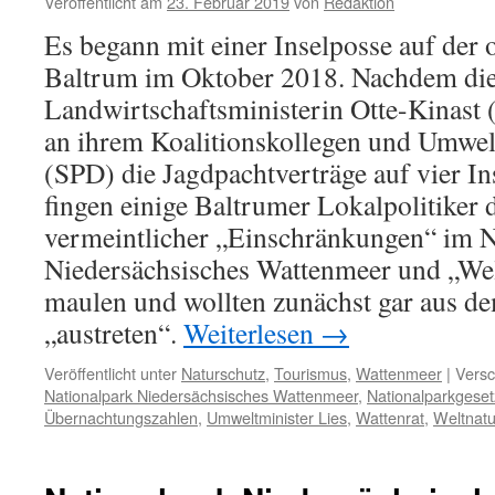
Veröffentlicht am
23. Februar 2019
von
Redaktion
Es begann mit einer Inselposse auf der o
Baltrum im Oktober 2018. Nachdem die
Landwirtschaftsministerin Otte-Kinas
an ihrem Koalitionskollegen und Umwelt
(SPD) die Jagdpachtverträge auf vier Ins
fingen einige Baltrumer Lokalpolitike
vermeintlicher „Einschränkungen“ im N
Niedersächsisches Wattenmeer und „Wel
maulen und wollten zunächst gar aus d
„austreten“.
Weiterlesen
→
Veröffentlicht unter
Naturschutz
,
Tourismus
,
Wattenmeer
|
Versc
Nationalpark Niedersächsisches Wattenmeer
,
Nationalparkgeset
Übernachtungszahlen
,
Umweltminister Lies
,
Wattenrat
,
Weltnatu