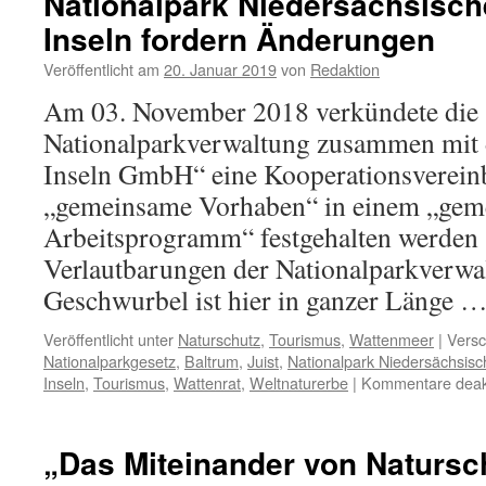
Nationalpark Niedersächsisc
Inseln fordern Änderungen
Veröffentlicht am
20. Januar 2019
von
Redaktion
Am 03. November 2018 verkündete die
Nationalparkverwaltung zusammen mit d
Inseln GmbH“ eine Kooperationsvereinb
„gemeinsame Vorhaben“ in einem „ge
Arbeitsprogramm“ festgehalten werden s
Verlautbarungen der Nationalparkverwa
Geschwurbel ist hier in ganzer Länge 
Veröffentlicht unter
Naturschutz
,
Tourismus
,
Wattenmeer
|
Versc
Nationalparkgesetz
,
Baltrum
,
Juist
,
Nationalpark Niedersächsis
Inseln
,
Tourismus
,
Wattenrat
,
Weltnaturerbe
|
Kommentare deakt
„Das Miteinander von Natursc