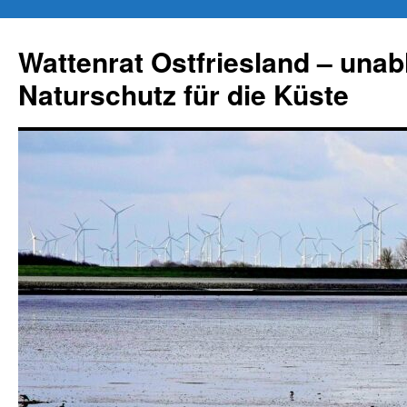
Zum
Inhalt
Wattenrat Ostfriesland – una
springen
Naturschutz für die Küste