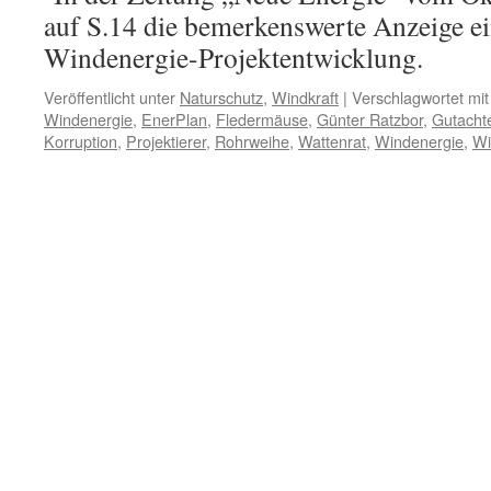
auf S.14 die bemerkenswerte Anzeige e
Windenergie-Projektentwicklung.
Veröffentlicht unter
Naturschutz
,
Windkraft
|
Verschlagwortet mit
Windenergie
,
EnerPlan
,
Fledermäuse
,
Günter Ratzbor
,
Gutacht
Korruption
,
Projektierer
,
Rohrweihe
,
Wattenrat
,
Windenergie
,
Wi