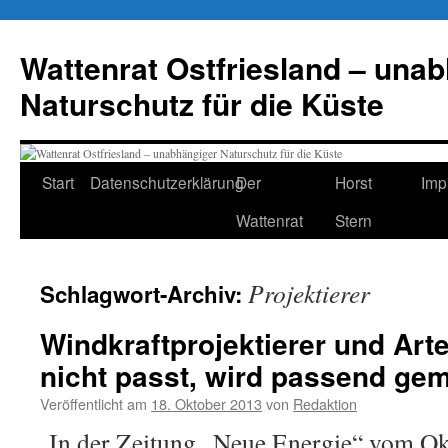
Zum
Inhalt
Wattenrat Ostfriesland – una
springen
Naturschutz für die Küste
Start
Datenschutzerklärung
Der
Horst
Imp
Wattenrat
Stern
Projektierer
Schlagwort-Archiv:
Windkraftprojektierer und Art
nicht passt, wird passend ge
Veröffentlicht am
18. Oktober 2013
von
Redaktion
In der Zeitung „Neue Energie“ vom Ok