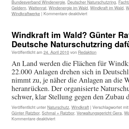
Bundesverband Windenergie
,
Deutscher Naturschutzring
,
Fach
Geldern
,
Wattenrat
,
Windenergie im Wald
,
Windkraft im Wald
,
W
für
Windkraftwerke
|
Kommentare deaktiviert
Fachtagung
„Windenergie
im
Windkraft im Wald? Günter Ra
Wald“
Deutsche Naturschutzring daf
in
Berlin:
Veröffentlicht am
24. April 2010
von
Redaktion
Bäumchen
wechsel
An Land werden die Flächen für Windkr
Dich
22.000 Anlagen drehen sich in Deutschl
nimmt zu, je näher die Anlagen an die
heranrücken. Der organisierte Naturschu
schwer, klar Stellung gegen den Zubau
Veröffentlicht unter
Naturschutz
,
Windkraft
|
Verschlagwortet mit
Günter Ratzbor
,
Schmal + Ratzbor
,
Verwaltungsgericht Gera
,
Wa
für
Kommentare deaktiviert
Windkraft