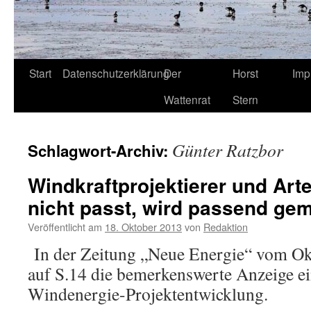
Start
Datenschutzerklärung
Der
Horst
Imp
Wattenrat
Stern
Günter Ratzbor
Schlagwort-Archiv:
Windkraftprojektierer und Art
nicht passt, wird passend ge
Veröffentlicht am
18. Oktober 2013
von
Redaktion
In der Zeitung „Neue Energie“ vom Ok
auf S.14 die bemerkenswerte Anzeige e
Windenergie-Projektentwicklung.