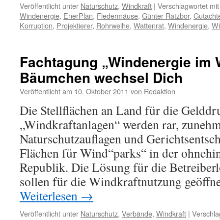
Veröffentlicht unter
Naturschutz
,
Windkraft
|
Verschlagwortet mit
Windenergie
,
EnerPlan
,
Fledermäuse
,
Günter Ratzbor
,
Gutacht
Korruption
,
Projektierer
,
Rohrweihe
,
Wattenrat
,
Windenergie
,
Wi
Fachtagung „Windenergie im W
Bäumchen wechsel Dich
Veröffentlicht am
10. Oktober 2011
von
Redaktion
Die Stellflächen an Land für die Geldd
„Windkraftanlagen“ werden rar, zunehm
Naturschutzauflagen und Gerichtsentsch
Flächen für Wind“parks“ in der ohnehin
Republik. Die Lösung für die Betreiber
sollen für die Windkraftnutzung geöffn
Weiterlesen
→
Veröffentlicht unter
Naturschutz
,
Verbände
,
Windkraft
|
Verschla