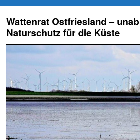
Zum
Inhalt
Wattenrat Ostfriesland – una
springen
Naturschutz für die Küste