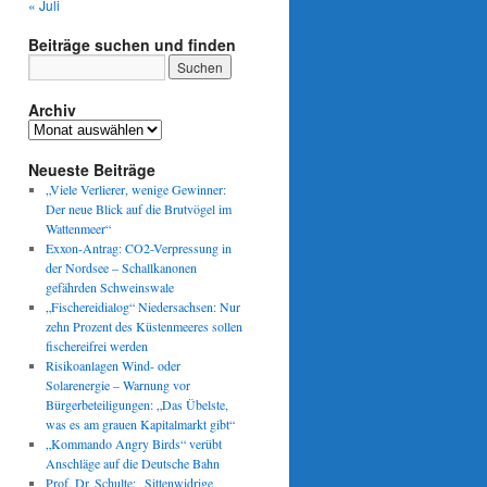
« Juli
Beiträge suchen und finden
Archiv
Archiv
Neueste Beiträge
„Viele Verlierer, wenige Gewinner:
Der neue Blick auf die Brutvögel im
Wattenmeer“
Exxon-Antrag: CO2-Verpressung in
der Nordsee – Schallkanonen
gefährden Schweinswale
„Fischereidialog“ Niedersachsen: Nur
zehn Prozent des Küstenmeeres sollen
fischereifrei werden
Risikoanlagen Wind- oder
Solarenergie – Warnung vor
Bürgerbeteiligungen: „Das Übelste,
was es am grauen Kapitalmarkt gibt“
„Kommando Angry Birds“ verübt
Anschläge auf die Deutsche Bahn
Prof. Dr. Schulte: „Sittenwidrige