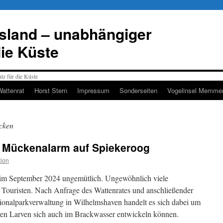
esland – unabhängiger
die Küste
Wattenrat
Horst Stern
Impressum
Sonderseiten
Vogelinsel Memmer
cken
 Mückenalarm auf Spiekeroog
ion
 im September 2024 ungemütlich. Ungewöhnlich viele
 Touristen. Nach Anfrage des Wattenrates und anschließender
tionalparkverwaltung in Wilhelmshaven handelt es sich dabei um
en Larven sich auch im Brackwasser entwickeln können.