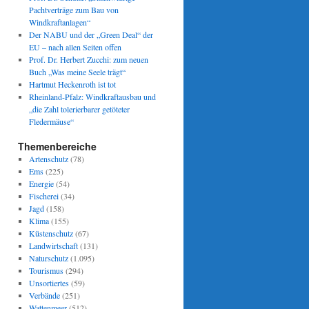
Pachtverträge zum Bau von
Windkraftanlagen“
Der NABU und der „Green Deal“ der
EU – nach allen Seiten offen
Prof. Dr. Herbert Zucchi: zum neuen
Buch „Was meine Seele trägt“
Hartmut Heckenroth ist tot
Rheinland-Pfalz: Windkraftausbau und
„die Zahl tolerierbarer getöteter
Fledermäuse“
Themenbereiche
Artenschutz
(78)
Ems
(225)
Energie
(54)
Fischerei
(34)
Jagd
(158)
Klima
(155)
Küstenschutz
(67)
Landwirtschaft
(131)
Naturschutz
(1.095)
Tourismus
(294)
Unsortiertes
(59)
Verbände
(251)
Wattenmeer
(512)