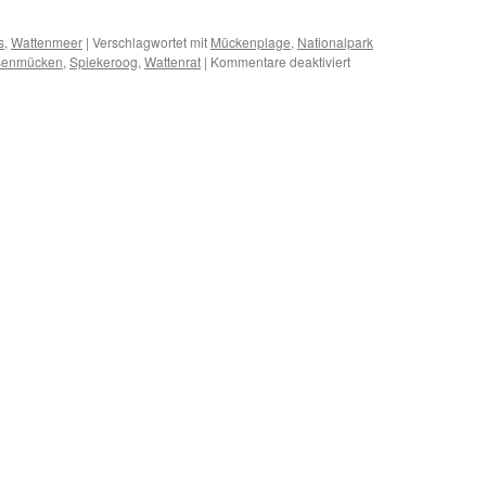
s
,
Wattenmeer
|
Verschlagwortet mit
Mückenplage
,
Nationalpark
für
senmücken
,
Spiekeroog
,
Wattenrat
|
Kommentare deaktiviert
„Salzwiesenmücken“:
Mückenalarm
auf
Spiekeroog