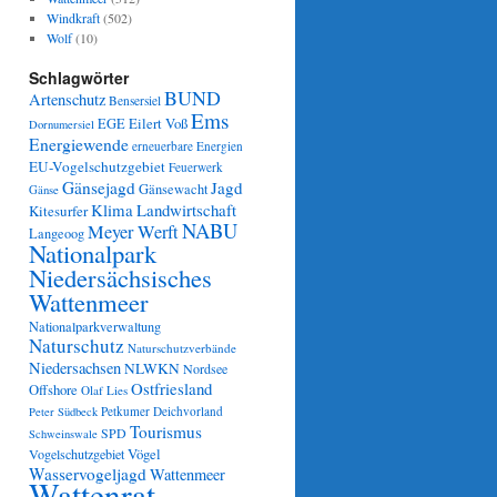
Windkraft
(502)
Wolf
(10)
Schlagwörter
BUND
Artenschutz
Bensersiel
Ems
Eilert Voß
EGE
Dornumersiel
Energiewende
erneuerbare Energien
EU-Vogelschutzgebiet
Feuerwerk
Gänsejagd
Jagd
Gänsewacht
Gänse
Klima
Landwirtschaft
Kitesurfer
NABU
Meyer Werft
Langeoog
Nationalpark
Niedersächsisches
Wattenmeer
Nationalparkverwaltung
Naturschutz
Naturschutzverbände
Niedersachsen
NLWKN
Nordsee
Ostfriesland
Offshore
Olaf Lies
Petkumer Deichvorland
Peter Südbeck
Tourismus
SPD
Schweinswale
Vögel
Vogelschutzgebiet
Wasservogeljagd
Wattenmeer
Wattenrat