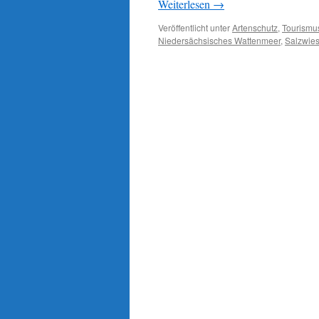
Weiterlesen
→
Veröffentlicht unter
Artenschutz
,
Tourismu
Niedersächsisches Wattenmeer
,
Salzwie