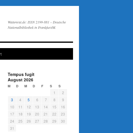
Wattenrat.de: ISSN 2199-881 – Deutsche
Nationalbibliothek in Frankfurt/M.
t
Tempus fugit
August 2026
M
D
M
D
F
S
S
1
2
3
4
5
6
7
8
9
10
11
12
13
14
15
16
17
18
19
20
21
22
23
24
25
26
27
28
29
30
31