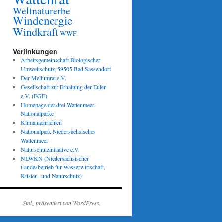
Weltnaturerbe
Windenergie
Windkraft
WWF
Verlinkungen
Arbeitsgemeinschaft Biologischer
Umweltschutz, 59505 Bad Sassendorf
Der Mellumrat e.V.
Gesellschaft zur Erhaltung der Eulen
e.V. (EGE)
Homepage der drei Wattenmeer-
Nationalparke
Klimanachrichten
Nationalpark Niedersächsisches
Wattenmeer
Naturschutzinitiative e.V.
NLWKN (Niedersächsischer
Landesbetrieb für Wasserwirtschaft,
Küsten- und Naturschutz)
Stolz präsentiert von WordPress.