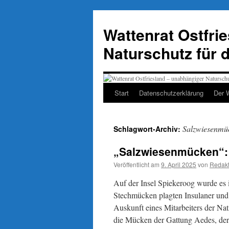
Zum
Inhalt
Wattenrat Ostfri
springen
Naturschutz für 
Start
Datenschutzerklärung
Der 
Salzwiesenmü
Schlagwort-Archiv:
„Salzwiesenmücken“:
Veröffentlicht am
9. April 2025
von
Redakt
Auf der Insel Spiekeroog wurde es
Stechmücken plagten Insulaner und
Auskunft eines Mitarbeiters der Na
die Mücken der Gattung Aedes, der