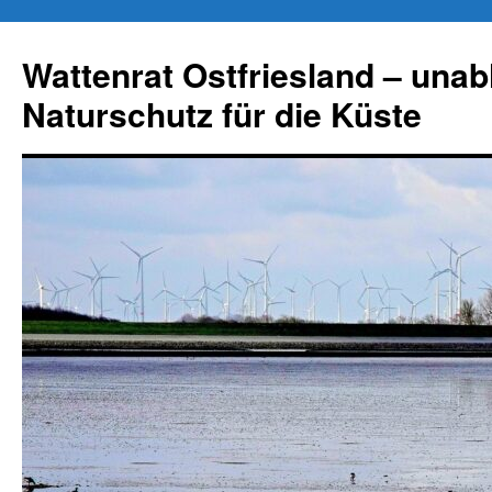
Zum
Inhalt
Wattenrat Ostfriesland – una
springen
Naturschutz für die Küste