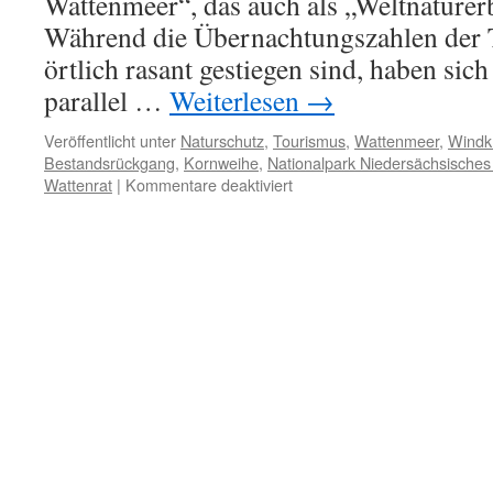
Wattenmeer“, das auch als „Weltnaturerbe“
Während die Übernachtungszahlen der 
örtlich rasant gestiegen sind, haben sich
parallel …
Weiterlesen
→
Veröffentlicht unter
Naturschutz
,
Tourismus
,
Wattenmeer
,
Windkr
Bestandsrückgang
,
Kornweihe
,
Nationalpark Niedersächsische
für
Wattenrat
|
Kommentare deaktiviert
Kornweihe:
Schutzkonzept
im
Nationalpark
Niedersächsisches
Wattenmeer