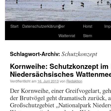
Start
Datenschutzerklärung
Der
Horst
Imp
Wattenrat
Stern
Schutzkonzept
Schlagwort-Archiv:
Kornweihe: Schutzkonzept im 
Niedersächsisches Wattenme
Veröffentlicht am
16. Juni 2013
von
Redaktion
Der Kornweihe, einer Greifvogelart, geh
der Brutvögel geht dramatisch zurück, 
Großschutzgebiet „Nationalpark Nieder