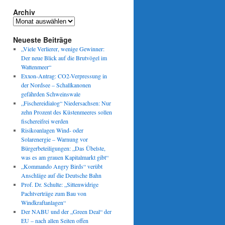
Archiv
Archiv
Neueste Beiträge
„Viele Verlierer, wenige Gewinner:
Der neue Blick auf die Brutvögel im
Wattenmeer“
Exxon-Antrag: CO2-Verpressung in
der Nordsee – Schallkanonen
gefährden Schweinswale
„Fischereidialog“ Niedersachsen: Nur
zehn Prozent des Küstenmeeres sollen
fischereifrei werden
Risikoanlagen Wind- oder
Solarenergie – Warnung vor
Bürgerbeteiligungen: „Das Übelste,
was es am grauen Kapitalmarkt gibt“
„Kommando Angry Birds“ verübt
Anschläge auf die Deutsche Bahn
Prof. Dr. Schulte: „Sittenwidrige
Pachtverträge zum Bau von
Windkraftanlagen“
Der NABU und der „Green Deal“ der
EU – nach allen Seiten offen