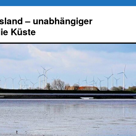
esland – unabhängiger
die Küste