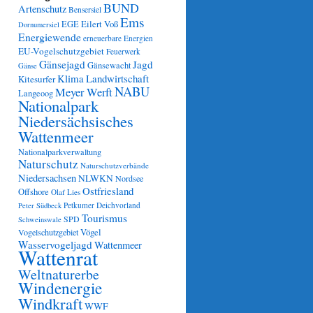
BUND
Artenschutz
Bensersiel
Ems
Eilert Voß
EGE
Dornumersiel
Energiewende
erneuerbare Energien
EU-Vogelschutzgebiet
Feuerwerk
Gänsejagd
Jagd
Gänsewacht
Gänse
Klima
Landwirtschaft
Kitesurfer
NABU
Meyer Werft
Langeoog
Nationalpark
Niedersächsisches
Wattenmeer
Nationalparkverwaltung
Naturschutz
Naturschutzverbände
Niedersachsen
NLWKN
Nordsee
Ostfriesland
Offshore
Olaf Lies
Petkumer Deichvorland
Peter Südbeck
Tourismus
SPD
Schweinswale
Vögel
Vogelschutzgebiet
Wasservogeljagd
Wattenmeer
Wattenrat
Weltnaturerbe
Windenergie
Windkraft
WWF