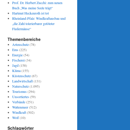
Prof. Dr. Herbert Zucchi: zum neuen
Buch „Was meine Seele trägt“
Hartmut Heckenroth ist tot
Rheinland-Pfalz: Windkraftausbau und
„die Zahl tolerierbarer getöteter
Fledermäuse“
Themenbereiche
Artenschutz
(78)
Ems
(225)
Energie
(54)
Fischerei
(34)
Jagd
(158)
Klima
(155)
Küstenschutz
(67)
Landwirtschaft
(131)
Naturschutz
(1.095)
Tourismus
(294)
Unsortiertes
(59)
Verbände
(251)
Wattenmeer
(512)
Windkraft
(502)
Wolf
(10)
Schlagwörter