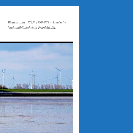
Wattenrat.de: ISSN 2199-881 – Deutsche
Nationalbibliothek in Frankfurt/M.