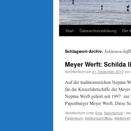
Start
Datenschutzerklärung
Der 
Sektionsschiff
Schlagwort-Archiv:
Meyer Werft: Schilda l
Veröffentlicht am
21. Dezember 2010
von
Auf der traditionsreichen Neptun W
für die Kreuzfahrtschiffe der Meyer
Neptun Werft gehört seit 1997 zu
Papenburger Meyer Werft. Diese 
Veröffentlicht unter
Ems
,
Naturschutz
|
Ver
Papenburg
,
Sektionsschiffbau
,
Wattenrat