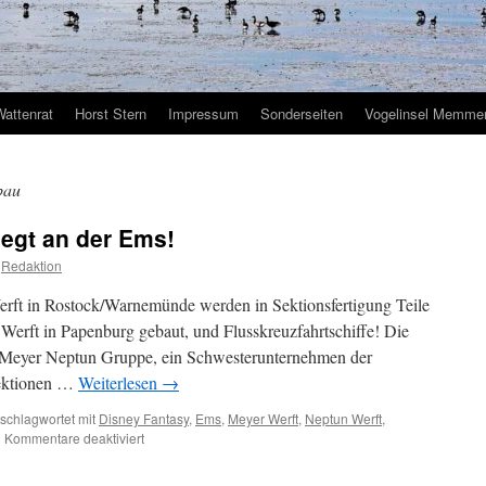
Wattenrat
Horst Stern
Impressum
Sonderseiten
Vogelinsel Memmer
bau
iegt an der Ems!
Redaktion
erft in Rostock/Warnemünde werden in Sektionsfertigung Teile
 Werft in Papenburg gebaut, und Flusskreuzfahrtschiffe! Die
r Meyer Neptun Gruppe, ein Schwesterunternehmen der
Sektionen …
Weiterlesen
→
schlagwortet mit
Disney Fantasy
,
Ems
,
Meyer Werft
,
Neptun Werft
,
für
|
Kommentare deaktiviert
Meyer
Werft: