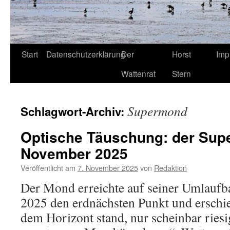
Start
Datenschutzerklärung
Der
Horst
Imp
Wattenrat
Stern
Supermond
Schlagwort-Archiv:
Optische Täuschung: der Sup
November 2025
Veröffentlicht am
7. November 2025
von
Redaktion
Der Mond erreichte auf seiner Umlauf
2025 den erdnächsten Punkt und erschie
dem Horizont stand, nur scheinbar rie