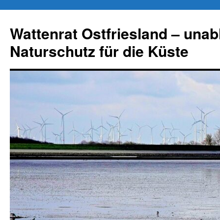
Zum
Inhalt
Wattenrat Ostfriesland – una
springen
Naturschutz für die Küste