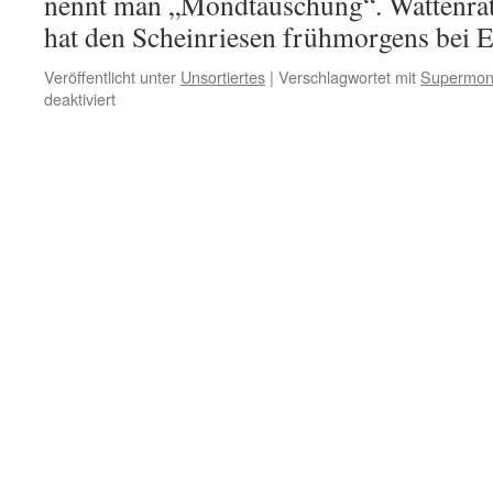
nennt man „Mondtäuschung“. Wattenratm
hat den Scheinriesen frühmorgens bei E
Veröffentlicht unter
Unsortiertes
|
Verschlagwortet mit
Supermo
für
deaktiviert
Optische
Täuschung:
der
Supermond
am
05.
November
2025