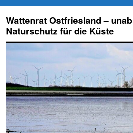
Zum
Inhalt
Wattenrat Ostfriesland – una
springen
Naturschutz für die Küste