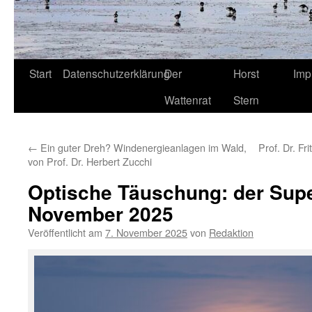
Start
Datenschutzerklärung
Der
Horst
Imp
Wattenrat
Stern
←
Ein guter Dreh? Windenergieanlagen im Wald,
Prof. Dr. F
von Prof. Dr. Herbert Zucchi
Optische Täuschung: der Sup
November 2025
Veröffentlicht am
7. November 2025
von
Redaktion