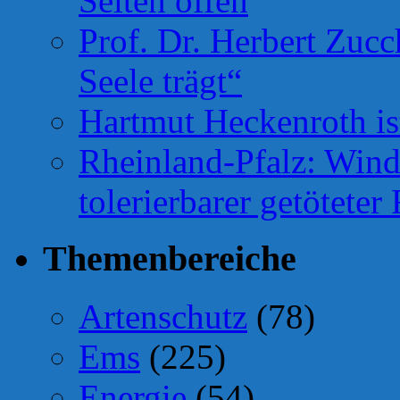
Seiten offen
Prof. Dr. Herbert Zuc
Seele trägt“
Hartmut Heckenroth ist
Rheinland-Pfalz: Wind
tolerierbarer getötete
Themenbereiche
Artenschutz
(78)
Ems
(225)
Energie
(54)