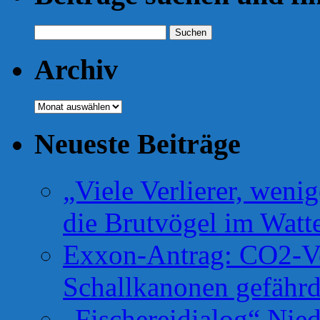
Suchen
nach:
Archiv
Archiv
Neueste Beiträge
„Viele Verlierer, weni
die Brutvögel im Watt
Exxon-Antrag: CO2-Ve
Schallkanonen gefähr
„Fischereidialog“ Nie