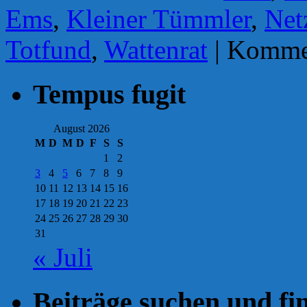
Ems
,
Kleiner Tümmler
,
Net
Totfund
,
Wattenrat
|
Kommen
Tempus fugit
August 2026
M
D
M
D
F
S
S
1
2
3
4
5
6
7
8
9
10
11
12
13
14
15
16
17
18
19
20
21
22
23
24
25
26
27
28
29
30
31
« Juli
Beiträge suchen und fi