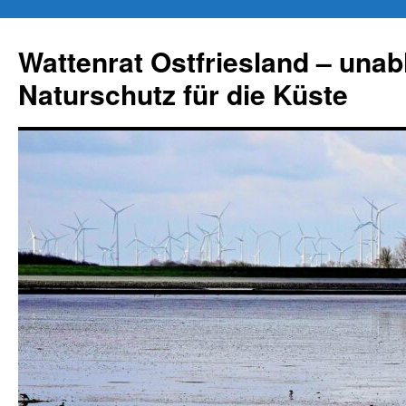
Zum
Inhalt
Wattenrat Ostfriesland – una
springen
Naturschutz für die Küste