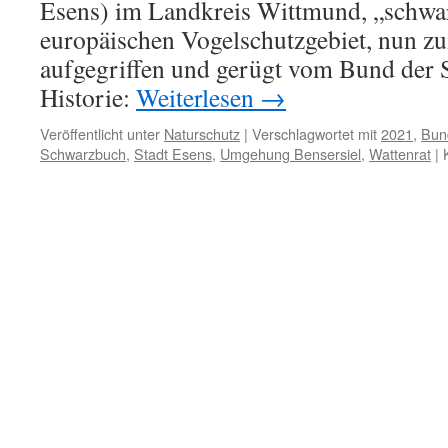
Esens) im Landkreis Wittmund, „schwar
europäischen Vogelschutzgebiet, nun z
aufgegriffen und gerügt vom Bund der S
Historie:
Weiterlesen
→
Veröffentlicht unter
Naturschutz
|
Verschlagwortet mit
2021
,
Bun
Schwarzbuch
,
Stadt Esens
,
Umgehung Bensersiel
,
Wattenrat
|