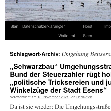
Start
Datenschutzerklärung
Der
Horst
Imp
Wattenrat
Stern
Umgehung Bensersi
Schlagwort-Archiv:
„Schwarzbau“ Umgehungsstra
Bund der Steuerzahler rügt ho
„politische Tricksereien und j
Winkelzüge der Stadt Esens“
Veröffentlicht am
10. November 2021
von
Redaktion
Da ist sie wieder: Die Umgehungsstraße 