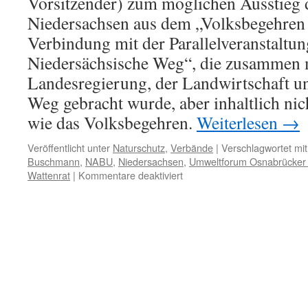
Vorsitzender) zum möglichen Ausstie
Niedersachsen aus dem „Volksbegehren A
Verbindung mit der Parallelveranstaltu
Niedersächsische Weg“, die zusammen 
Landesregierung, der Landwirtschaft 
Weg gebracht wurde, aber inhaltlich nich
wie das Volksbegehren.
Weiterlesen
→
Veröffentlicht unter
Naturschutz
,
Verbände
|
Verschlagwortet mit
Buschmann
,
NABU
,
Niedersachsen
,
Umweltforum Osnabrücker
für
Wattenrat
|
Kommentare deaktiviert
Was
ist
beim
NABU-
Niedersachsen
los?
Steigt
er
aus