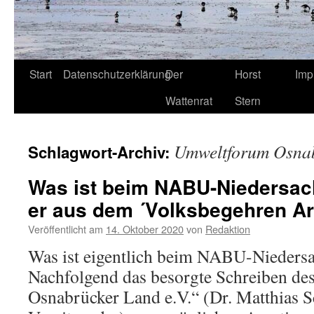
Start
Datenschutzerklärung
Der
Horst
Imp
Wattenrat
Stern
Umweltforum Osna
Schlagwort-Archiv:
Was ist beim NABU-Niedersach
er aus dem ´Volksbegehren Art
Veröffentlicht am
14. Oktober 2020
von
Redaktion
Was ist eigentlich beim NABU-Niedersa
Nachfolgend das besorgte Schreiben d
Osnabrücker Land e.V.“ (Dr. Matthias Sc