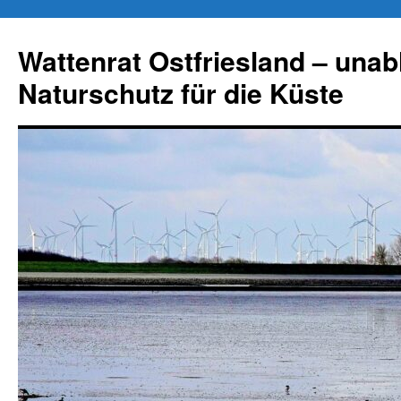
Zum
Inhalt
Wattenrat Ostfriesland – una
springen
Naturschutz für die Küste