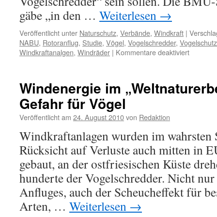
Vogelschredder“ sein sollen. Die BMU-St
gäbe „in den …
Weiterlesen
→
Veröffentlicht unter
Naturschutz
,
Verbände
,
Windkraft
|
Verschla
NABU
,
Rotoranflug
,
Studie
,
Vögel
,
Vogelschredder
,
Vogelschutz
für
Windkraftanalgen
,
Windräder
|
Kommentare deaktiviert
„Windräd
keine
Vogelsch
Windenergie im „Weltnaturerb
sagt
Gefahr für Vögel
das
Bundesum
Veröffentlicht am
24. August 2010
von
Redaktion
eine
Entgegn
Windkraftanlagen wurden im wahrsten 
Rücksicht auf Verluste auch mitten in 
gebaut, an der ostfriesischen Küste dre
hunderte der Vogelschredder. Nicht nur
Anfluges, auch der Scheucheffekt für be
Arten, …
Weiterlesen
→