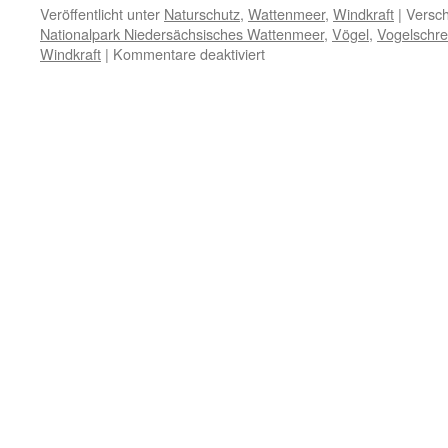
Veröffentlicht unter
Naturschutz
,
Wattenmeer
,
Windkraft
|
Versch
Nationalpark Niedersächsisches Wattenmeer
,
Vögel
,
Vogelschre
für
Windkraft
|
Kommentare deaktiviert
Windenergie
im
„Weltnaturerbe“
Wattenmeer:
Gefahr
für
Vögel