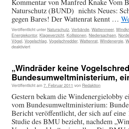
Kommentar von Manfred Knake Vom B
Naturschutz (BUND) nichts Neues: Sch
gegen Bares! Der Wattenrat kennt …
We
Veröffentlicht unter
Naturschutz
,
Verbände
,
Wattenmeer
,
Windkr
Energiekontor
,
Klageverzicht
,
Kollisionen
,
Niedersachsen
,
Nord
Vögel
,
Vogelschlag
,
Vogelschredder
,
Wattenrat
,
Windenergie
,
W
für
deaktiviert
BUND
fällt
schon
„Windräder keine Vogelschred
wieder
Bundesumweltministerium, ei
um:
Klageverzicht
Veröffentlicht am
7. Februar 2011
von
Redaktion
und
Vergleich
Gestern bekam die Windenergielobby e
bei
vom Bundesumweltministerium: Bundes
Wattenmeerwindpark
„Nordergründe“.
Bericht veröffentlicht, der sich auf eine
Schämt
Studie des BMU bezieht, nachdem „Win
Euch!