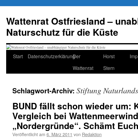
Zum
Inhalt
Wattenrat Ostfriesland – una
springen
Naturschutz für die Küste
Start
Datenschutzerklärung
Der
Horst
Imp
Wattenrat
Stern
Stiftung Naturlands
Schlagwort-Archiv:
BUND fällt schon wieder um: 
Vergleich bei Wattenmeerwin
„Nordergründe“. Schämt Euch
Veröffentlicht am
6. März 2011
von
Redaktion