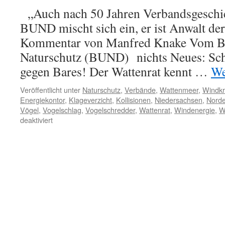
„Auch nach 50 Jahren Verbandsgeschich
BUND mischt sich ein, er ist Anwalt der
Kommentar von Manfred Knake Vom B
Naturschutz (BUND) nichts Neues: Sch
gegen Bares! Der Wattenrat kennt …
We
Veröffentlicht unter
Naturschutz
,
Verbände
,
Wattenmeer
,
Windkr
Energiekontor
,
Klageverzicht
,
Kollisionen
,
Niedersachsen
,
Nord
Vögel
,
Vogelschlag
,
Vogelschredder
,
Wattenrat
,
Windenergie
,
W
für
deaktiviert
BUND
fällt
schon
wieder
um:
Klageverzicht
und
Vergleich
bei
Wattenmeerwindpark