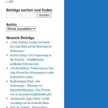
« Juli
Beiträge suchen und finden
Archiv
Archiv
Neueste Beiträge
„Viele Verlierer, wenige Gewinner:
Der neue Blick auf die Brutvögel im
Wattenmeer“
Exxon-Antrag: CO2-Verpressung in
der Nordsee – Schallkanonen
gefährden Schweinswale
„Fischereidialog“ Niedersachsen: Nur
zehn Prozent des Küstenmeeres sollen
fischereifrei werden
Risikoanlagen Wind- oder
Solarenergie – Warnung vor
Bürgerbeteiligungen: „Das Übelste,
was es am grauen Kapitalmarkt gibt“
„Kommando Angry Birds“ verübt
Anschläge auf die Deutsche Bahn
Prof. Dr. Schulte: „Sittenwidrige