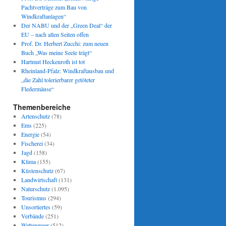
Pachtverträge zum Bau von
Windkraftanlagen“
Der NABU und der „Green Deal“ der
EU – nach allen Seiten offen
Prof. Dr. Herbert Zucchi: zum neuen
Buch „Was meine Seele trägt“
Hartmut Heckenroth ist tot
Rheinland-Pfalz: Windkraftausbau und
„die Zahl tolerierbarer getöteter
Fledermäuse“
Themenbereiche
Artenschutz
(78)
Ems
(225)
Energie
(54)
Fischerei
(34)
Jagd
(158)
Klima
(155)
Küstenschutz
(67)
Landwirtschaft
(131)
Naturschutz
(1.095)
Tourismus
(294)
Unsortiertes
(59)
Verbände
(251)
Wattenmeer
(512)