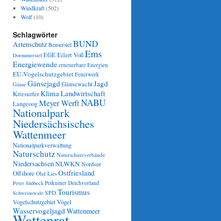
Windkraft
(502)
Wolf
(10)
Schlagwörter
BUND
Artenschutz
Bensersiel
Ems
Eilert Voß
EGE
Dornumersiel
Energiewende
erneuerbare Energien
EU-Vogelschutzgebiet
Feuerwerk
Gänsejagd
Jagd
Gänsewacht
Gänse
Klima
Landwirtschaft
Kitesurfer
NABU
Meyer Werft
Langeoog
Nationalpark
Niedersächsisches
Wattenmeer
Nationalparkverwaltung
Naturschutz
Naturschutzverbände
Niedersachsen
NLWKN
Nordsee
Ostfriesland
Offshore
Olaf Lies
Petkumer Deichvorland
Peter Südbeck
Tourismus
SPD
Schweinswale
Vögel
Vogelschutzgebiet
Wasservogeljagd
Wattenmeer
Wattenrat