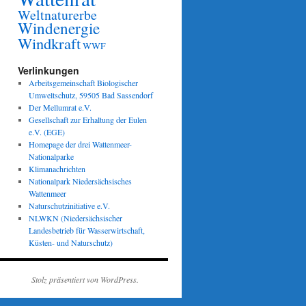
Weltnaturerbe
Windenergie
Windkraft
WWF
Verlinkungen
Arbeitsgemeinschaft Biologischer
Umweltschutz, 59505 Bad Sassendorf
Der Mellumrat e.V.
Gesellschaft zur Erhaltung der Eulen
e.V. (EGE)
Homepage der drei Wattenmeer-
Nationalparke
Klimanachrichten
Nationalpark Niedersächsisches
Wattenmeer
Naturschutzinitiative e.V.
NLWKN (Niedersächsischer
Landesbetrieb für Wasserwirtschaft,
Küsten- und Naturschutz)
Stolz präsentiert von WordPress.