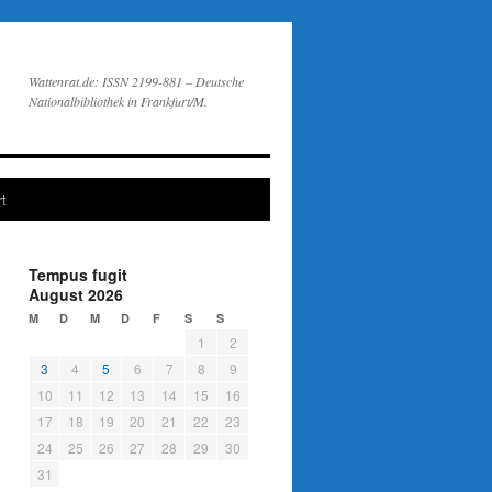
Wattenrat.de: ISSN 2199-881 – Deutsche
Nationalbibliothek in Frankfurt/M.
t
Tempus fugit
August 2026
M
D
M
D
F
S
S
1
2
3
4
5
6
7
8
9
10
11
12
13
14
15
16
17
18
19
20
21
22
23
24
25
26
27
28
29
30
31