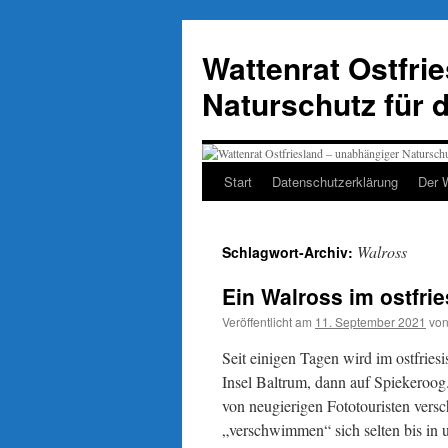
Zum
Inhalt
Wattenrat Ostfri
springen
Naturschutz für 
Start
Datenschutzerklärung
Der 
Walross
Schlagwort-Archiv:
Ein Walross im ostfri
Veröffentlicht am
11. September 2021
vo
Seit einigen Tagen wird im ostfries
Insel Baltrum, dann auf Spiekeroog.
von neugierigen Fototouristen vers
„verschwimmen“ sich selten bis in u