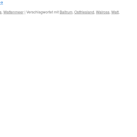
→
s
,
Wattenmeer
|
Verschlagwortet mit
Baltrum
,
Ostfriesland
,
Walross
,
Watt
,
ss
esischen
nmeer