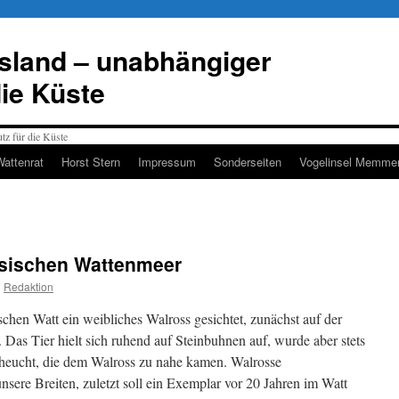
esland – unabhängiger
die Küste
Wattenrat
Horst Stern
Impressum
Sonderseiten
Vogelinsel Memmer
esischen Wattenmeer
n
Redaktion
ischen Watt ein weibliches Walross gesichtet, zunächst auf der
 Das Tier hielt sich ruhend auf Steinbuhnen auf, wurde aber stets
cheucht, die dem Walross zu nahe kamen. Walrosse
nsere Breiten, zuletzt soll ein Exemplar vor 20 Jahren im Watt