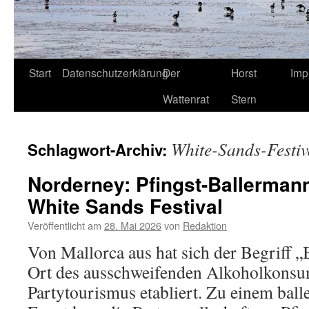
Start
Datenschutzerklärung
Der
Horst
Imp
Wattenrat
Stern
White-Sands-Festiv
Schlagwort-Archiv:
Norderney: Pfingst-Ballerman
White Sands Festival
Veröffentlicht am
28. Mai 2026
von
Redaktion
Von Mallorca aus hat sich der Begriff „
Ort des ausschweifenden Alkoholkons
Partytourismus etabliert. Zu einem bal