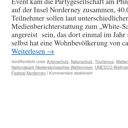
Event kam die Partygesellschaft am Pf
auf der Insel Norderney zusammen, 40.
Teilnehmer sollen laut unterschiedliche
Medienberichterstattung zum „White-Sa
angereist sein, das dort einmal im Jahr s
selbst hat eine Wohnbevölkerung von c
Weiterlesen
→
Veröffentlicht unter
Artenschutz
,
Naturschutz
,
Tourismus
,
Watte
Nationalpark Niedersächsisches Wattenmeer
,
UNESCO Weltnat
für
Festival Norderney
|
Kommentare deaktiviert
Norderney:
Pfingst-
Ballermann
am
Strand
–
White
Sands
Festival