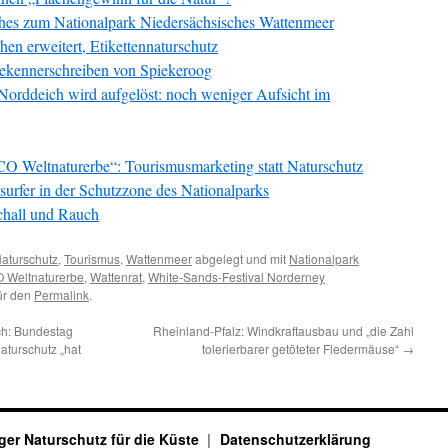
isches zum Nationalpark Niedersächsisches Wattenmeer
en erweitert, Etikettennaturschutz
Bekennerschreiben von Spiekeroog
Norddeich wird aufgelöst: noch weniger Aufsicht im
O Weltnaturerbe“: Tourismusmarketing statt Naturschutz
surfer in der Schutzzone des Nationalparks
chall und Rauch
aturschutz
,
Tourismus
,
Wattenmeer
abgelegt und mit
Nationalpark
Weltnaturerbe
,
Wattenrat
,
White-Sands-Festival Norderney
für den
Permalink
.
ch: Bundestag
Rheinland-Pfalz: Windkraftausbau und „die Zahl
aturschutz „hat
tolerierbarer getöteter Fledermäuse“
→
ger Naturschutz für die Küste
Datenschutzerklärung