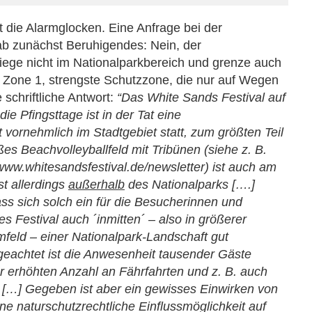
t die Alarmglocken. Eine Anfrage bei der
ab zunächst Beruhigendes: Nein, der
iege nicht im Nationalparkbereich und grenze auch
 Zone 1, strengste Schutzzone, die nur auf Wegen
 schriftliche Antwort:
“Das White Sands Festival auf
ie Pfingsttage ist in der Tat eine
 vornehmlich im Stadtgebiet statt, zum größten Teil
es Beachvolleyballfeld mit Tribünen (siehe z. B.
/www.whitesandsfestival.de/newsletter) ist auch am
st allerdings
außerhalb
des Nationalparks [….]
ass sich solch ein für die Besucherinnen und
es Festival auch ´inmitten´ – also in größerer
mfeld – einer Nationalpark-Landschaft gut
ngeachtet ist die Anwesenheit tausender Gäste
er erhöhten Anzahl an Fährfahrten und z. B. auch
[…] Gegeben ist aber ein gewisses Einwirken von
ne naturschutzrechtliche Einflussmöglichkeit auf