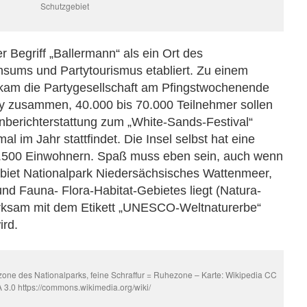
Schutzgebiet
r Begriff „Ballermann“ als ein Ort des
sums und Partytourismus etabliert. Zu einem
kam die Partygesellschaft am Pfingstwochenende
ey zusammen, 40.000 bis 70.000 Teilnehmer sollen
enberichterstattung zum „White-Sands-Festival“
al im Jahr stattfindet. Die Insel selbst hat eine
.500 Einwohnern. Spaß muss eben sein, auch wenn
iet Nationalpark Niedersächsisches Wattenmeer,
und Fauna- Flora-Habitat-Gebietes liegt (Natura-
rksam mit dem Etikett „UNESCO-Weltnaturerbe“
rd.
zone des Nationalparks, feine Schraffur = Ruhezone – Karte: Wikipedia CC
 3.0 https://commons.wikimedia.org/wiki/