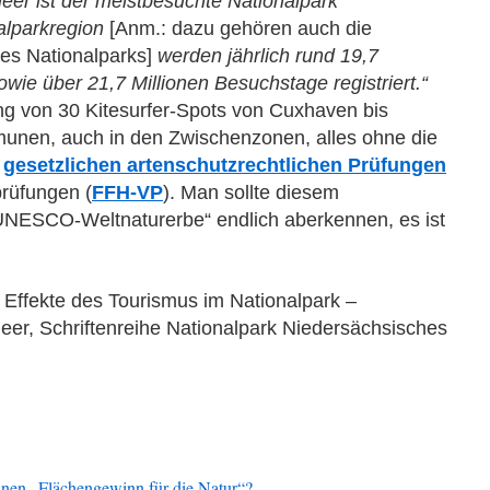
er ist der meistbesuchte Nationalpark
nalparkregion
[Anm.: dazu gehören auch die
es Nationalparks]
werden jährlich rund
19,7
owie über
21,7 Millionen Besuchstage
registriert.“
ung von
3
0 Kite
surfer-S
pots von Cuxhaven bis
mmunen
, auch in den Zwischenzonen, alles ohne die
n
gesetzlichen artenschutzrechtlichen Prüfungen
prüfungen (
FFH-VP
). Man sollte diesem
„UNESCO-Weltnaturerbe“ endlich aberkennen, es ist
ffekte des Tourismus im Nationalpark –
er, Schriftenreihe Nationalpark Niedersächsisches
ünen „Flächengewinn für die Natur“?