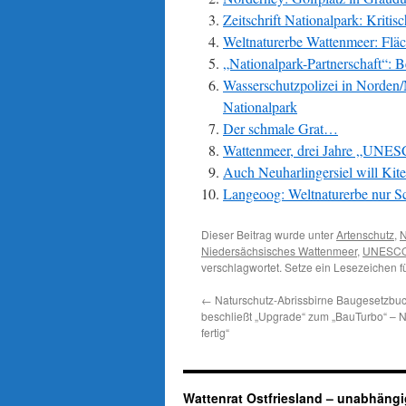
Zeitschrift Nationalpark: Krit
Weltnaturerbe Wattenmeer: Fläch
„Nationalpark-Partnerschaft“: 
Wasserschutzpolizei in Norden/
Nationalpark
Der schmale Grat…
Wattenmeer, drei Jahre „UNESC
Auch Neuharlingersiel will Kite
Langeoog: Weltnaturerbe nur S
Dieser Beitrag wurde unter
Artenschutz
,
N
Niedersächsisches Wattenmeer
,
UNESCO 
verschlagwortet. Setze ein Lesezeichen 
←
Naturschutz-Abrissbirne Baugesetzbu
beschließt „Upgrade“ zum „BauTurbo“ – N
fertig“
Wattenrat Ostfriesland – unabhängi