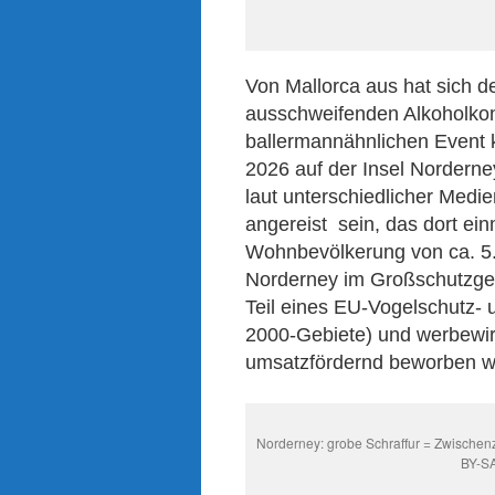
Von Mallorca aus hat sich de
ausschweifenden Alkoholkon
ballermannähnlichen Event 
2026 auf der Insel Nordern
laut unterschiedlicher Medi
angereist sein, das dort einm
Wohnbevölkerung von ca. 5
Norderney im Großschutzgeb
Teil eines EU-Vogelschutz- 
2000-Gebiete) und werbewi
umsatzfördernd beworben wi
Norderney: grobe Schraffur = Zwischen
BY-SA