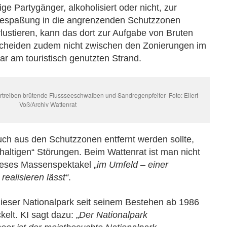
e Partygänger, alkoholisiert oder nicht, zur
 Bespaßung in die angrenzenden Schutzzonen
rlustieren, kann das dort zur Aufgabe von Bruten
rscheiden zudem nicht zwischen den Zonierungen im
ar am touristisch genutzten Strand.
rtreiben brütende Flussseeschwalben und Sandregenpfeifer- Foto: Eilert
Voß/Archiv Wattenrat
auch aus den Schutzzonen entfernt werden sollte,
altigen“ Störungen. Beim Wattenrat ist man nicht
ieses Massenspektakel „
im Umfeld – einer
realisieren lässt“
.
ieser Nationalpark seit seinem Bestehen ab 1986
kelt.
KI sagt dazu: „
Der Nationalpark