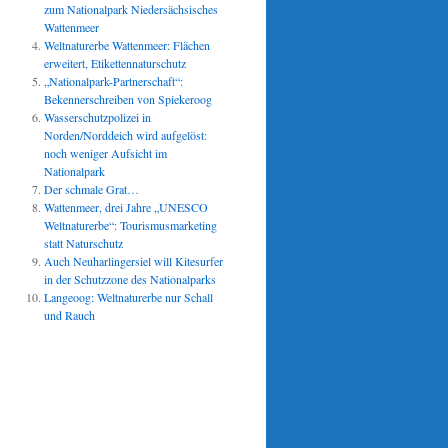
zum Nationalpark Niedersächsisches
Wattenmeer
Weltnaturerbe Wattenmeer: Flächen
erweitert, Etikettennaturschutz
„Nationalpark-Partnerschaft“:
Bekennerschreiben von Spiekeroog
Wasserschutzpolizei in
Norden/Norddeich wird aufgelöst:
noch weniger Aufsicht im
Nationalpark
Der schmale Grat…
Wattenmeer, drei Jahre „UNESCO
Weltnaturerbe“: Tourismusmarketing
statt Naturschutz
Auch Neuharlingersiel will Kitesurfer
in der Schutzzone des Nationalparks
Langeoog: Weltnaturerbe nur Schall
und Rauch