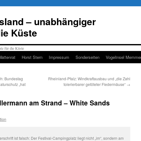
esland – unabhängiger
die Küste
Wattenrat
Horst Stern
Impressum
Sonderseiten
Vogelinsel Memmer
ch: Bundestag
Rheinland-Pfalz: Windkraftausbau und „die Zahl
aturschutz „hat
tolerierbarer getöteter Fledermäuse“
→
allermann am Strand – White Sands
tion
rschrift ist falsch: Der Festival-Campingplatz liegt nicht „im“, sondern am