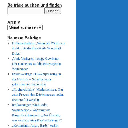
Beiträge suchen und finden
Archiv
Archiv
Neueste Beiträge
Dokumentarfilm: „Wenn der Wind sich
dreht – Deutschlandweite Windkraft-
Doku“
„Viele Verlierer, wenige Gewinner:
Der neue Blick auf die Brutvögel im
Wattenmeer“
Exxon-Antrag: CO2-Verpressung in
der Nordsee – Schallkanonen
gefährden Schweinswale
„Fischereidialog“ Niedersachsen: Nur
zehn Prozent des Küstenmeeres sollen
fischereifrei werden
Risikoanlagen Wind- oder
Solarenergie – Warnung vor
Bürgerbeteiligungen: „Das Übelste,
was es am grauen Kapitalmarkt gibt“
„Kommando Angry Birds“ verübt