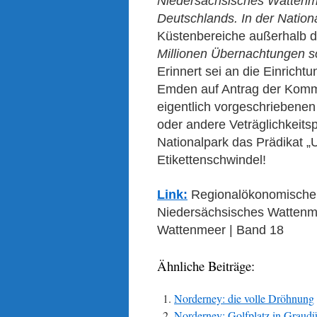
Niedersächsisches Wattenme
Deutschlands
. In der Natio
Küstenbereiche außerhalb d
Millionen Übernachtungen
s
Erinnert sei an die Einricht
Emden
auf Antrag der Ko
eigentlich vorgeschriebene
oder andere Veträglichkeits
Nationalpark das Prädikat 
Etikettenschwindel!
Link:
Regionalökonomische E
Niedersächsisches Wattenme
Wattenmeer | Band 18
Ähnliche Beiträge:
Norderney: die volle Dröhnung
Norderney: Golfplatz in Graud