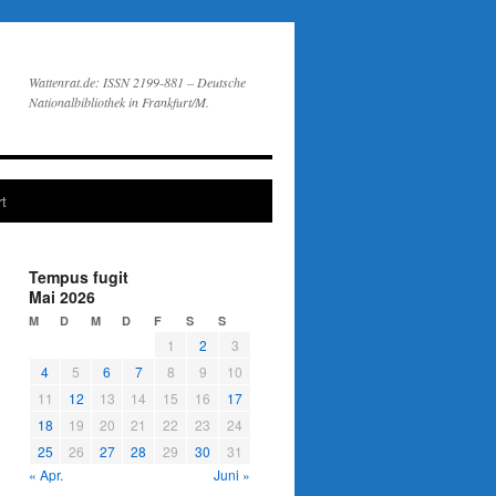
Wattenrat.de: ISSN 2199-881 – Deutsche
Nationalbibliothek in Frankfurt/M.
t
Tempus fugit
Mai 2026
M
D
M
D
F
S
S
1
2
3
4
5
6
7
8
9
10
11
12
13
14
15
16
17
18
19
20
21
22
23
24
25
26
27
28
29
30
31
« Apr.
Juni »