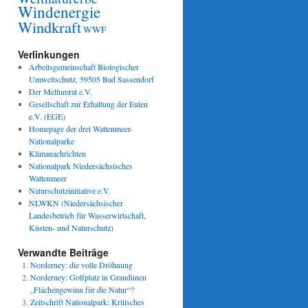
Windenergie
Windkraft
WWF
Verlinkungen
Arbeitsgemeinschaft Biologischer
Umweltschutz, 59505 Bad Sassendorf
Der Mellumrat e.V.
Gesellschaft zur Erhaltung der Eulen
e.V. (EGE)
Homepage der drei Wattenmeer-
Nationalparke
Klimanachrichten
Nationalpark Niedersächsisches
Wattenmeer
Naturschutzinitiative e.V.
NLWKN (Niedersächsischer
Landesbetrieb für Wasserwirtschaft,
Küsten- und Naturschutz)
Verwandte Beiträge
Norderney: die volle Dröhnung
Norderney: Golfplatz in Graudünen
„Flächengewinn für die Natur“?
Zeitschrift Nationalpark: Kritisches