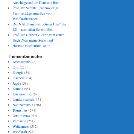
Anschläge auf die Deutsche Bahn
Prof. Dr. Schulte: „Sittenwidrige
Pachtverträge zum Bau von
Windkraftanlagen“
Der NABU und der „Green Deal“ der
EU – nach allen Seiten offen
Prof. Dr. Herbert Zucchi: zum neuen
Buch „Was meine Seele trägt“
Hartmut Heckenroth ist tot
Themenbereiche
Artenschutz
(78)
Ems
(225)
Energie
(54)
Fischerei
(34)
Jagd
(158)
Klima
(155)
Küstenschutz
(67)
Landwirtschaft
(131)
Naturschutz
(1.096)
Tourismus
(294)
Unsortiertes
(59)
Verbände
(251)
Wattenmeer
(512)
Windkraft
(503)