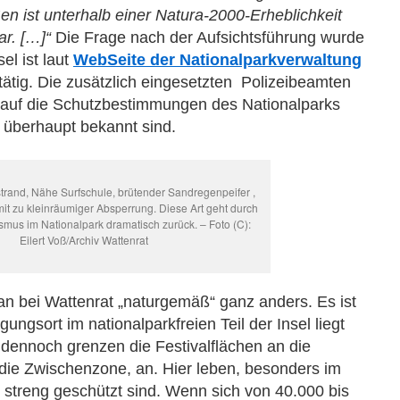
en ist unterhalb einer Natura-2000-Erheblichkeit
ar. […]“
Die Frage nach der Aufsichtsführung wurde
el ist laut
WebSeite der Nationalparkverwaltung
tätig. Die zusätzlich eingesetzten Polizeibeamten
auf die Schutzbestimmungen des Nationalparks
 überhaupt bekannt sind.
rand, Nähe Surfschule, brütender Sandregenpeifer ,
mit zu kleinräumiger Absperrung. Diese Art geht durch
mus im Nationalpark dramatisch zurück. – Foto (C):
Eilert Voß/Archiv Wattenrat
n bei Wattenrat „naturgemäß“ ganz anders. Es ist
gungsort im nationalparkfreien Teil der Insel liegt
, dennoch grenzen die Festivalflächen an die
die Zwischenzone, an. Hier leben, besonders im
. streng geschützt sind. Wenn sich von 40.000 bis