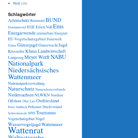
Wolf
(10)
Schlagwörter
BUND
Artenschutz
Bensersiel
Ems
Eilert Voß
EGE
Dornumersiel
Energiewende
erneuerbare Energien
EU-Vogelschutzgebiet
Feuerwerk
Gänsejagd
Jagd
Gänsewacht
Gänse
Klima
Landwirtschaft
Kitesurfer
NABU
Meyer Werft
Langeoog
Nationalpark
Niedersächsisches
Wattenmeer
Nationalparkverwaltung
Naturschutz
Naturschutzverbände
Niedersachsen
NLWKN
Nordsee
Ostfriesland
Offshore
Olaf Lies
Petkumer Deichvorland
Peter Südbeck
Tourismus
SPD
Schweinswale
Vögel
Vogelschutzgebiet
Wasservogeljagd
Wattenmeer
Wattenrat
Weltnaturerbe