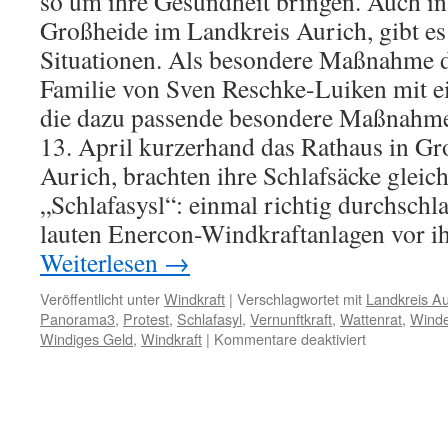
so um ihre Gesundheit bringen. Auch i
Großheide im Landkreis Aurich, gibt es
Situationen. Als besondere Maßnahme d
Familie von Sven Reschke-Luiken mit e
die dazu passende besondere Maßnahme
13. April kurzerhand das Rathaus in G
Aurich, brachten ihre Schlafsäcke gleic
„Schlafasysl“: einmal richtig durchschla
lauten Enercon-Windkraftanlagen vor i
Weiterlesen
→
Veröffentlicht unter
Windkraft
|
Verschlagwortet mit
Landkreis Au
Panorama3
,
Protest
,
Schlafasyl
,
Vernunftkraft
,
Wattenrat
,
Winde
für
Windiges Geld
,
Windkraft
|
Kommentare deaktiviert
Windenergie
Schlafasyl
vor
laufender
Kamera