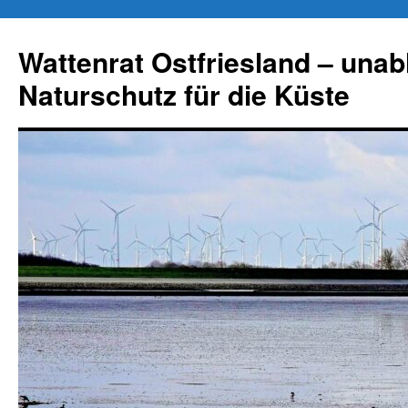
Zum
Inhalt
Wattenrat Ostfriesland – una
springen
Naturschutz für die Küste