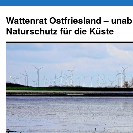
Zum
Inhalt
Wattenrat Ostfriesland – una
springen
Naturschutz für die Küste