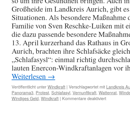
so um ihre Gesundheit bringen. Auch i
Großheide im Landkreis Aurich, gibt es
Situationen. Als besondere Maßnahme d
Familie von Sven Reschke-Luiken mit e
die dazu passende besondere Maßnahme
13. April kurzerhand das Rathaus in G
Aurich, brachten ihre Schlafsäcke gleic
„Schlafasysl“: einmal richtig durchschla
lauten Enercon-Windkraftanlagen vor i
Weiterlesen
→
Veröffentlicht unter
Windkraft
|
Verschlagwortet mit
Landkreis Au
Panorama3
,
Protest
,
Schlafasyl
,
Vernunftkraft
,
Wattenrat
,
Winde
für
Windiges Geld
,
Windkraft
|
Kommentare deaktiviert
Windenergie
Schlafasyl
vor
laufender
Kamera