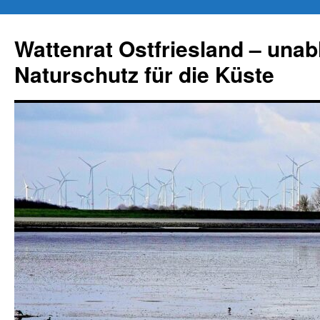
Zum
Inhalt
Wattenrat Ostfriesland – una
springen
Naturschutz für die Küste