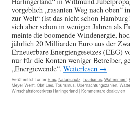
Harlingerland“ in Wittmund Jubelpropa
vorgeblich „rasanten Weg nach oben“ i
zur Welt“ (ist das nicht schon Hamburg
sich aber schon in wenigen Jahren als Fa
meinte die boomende Windenergie, hoch
jährlich 20 Milliarden Euro aus der Zw
Erneuerbare Energiengesetzes (EEG) v
nur für die Konten weniger Betreiber, g
„Energiewende“.
Weiterlesen
→
Veröffentlicht unter
Ems
,
Naturschutz
,
Tourismus
,
Wattenmeer
,
Meyer Werft
,
Olaf Lies
,
Tourismus
,
Übernachtungszahlen
,
Watte
für
Wirtschaftsförderkreis Harlingerland
|
Kommentare deaktiviert
Wi
Ol
Li
un
da
Pi