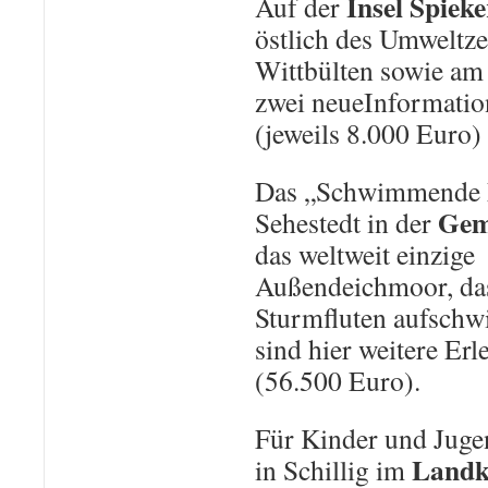
Insel Spiek
Auf der
östlich des Umweltz
Wittbülten sowie am
zwei neueInformatio
(jeweils 8.000 Euro) 
Das „Schwimmende 
Gem
Sehestedt in der
das weltweit einzige
Außendeichmoor, da
Sturmfluten aufschw
sind hier weitere Erl
(56.500 Euro).
Für Kinder und Juge
Landkr
in Schillig im