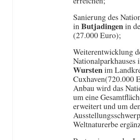
erreichen;
Sanierung des Natio
Butjadingen
in
in d
(27.000 Euro);
Weiterentwicklung d
Nationalparkhauses
Wursten
im Landkre
Cuxhaven(720.000 E
Anbau wird das Nati
um eine Gesamtfläc
erweitert und um de
Ausstellungsschwer
Weltnaturerbe ergänz