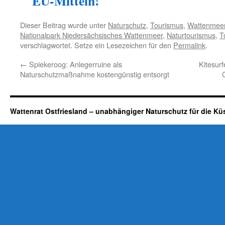
EU-Mitteln!
Dieser Beitrag wurde unter
Naturschutz
,
Tourismus
,
Wattenmee
Nationalpark Niedersächsisches Wattenmeer
,
Naturtourismus
,
T
verschlagwortet. Setze ein Lesezeichen für den
Permalink
.
←
Spiekeroog: Anlegerruine als
Kitesur
Naturschutzmaßnahme kostengünstig entsorgt
Wattenrat Ostfriesland – unabhängiger Naturschutz für die Kü