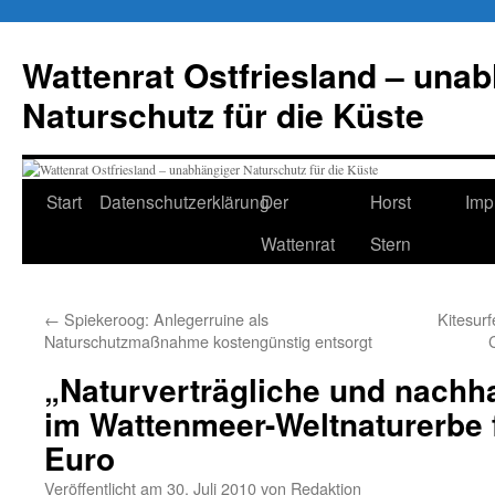
Zum
Inhalt
Wattenrat Ostfriesland – una
springen
Naturschutz für die Küste
Start
Datenschutzerklärung
Der
Horst
Imp
Wattenrat
Stern
←
Spiekeroog: Anlegerruine als
Kitesur
Naturschutzmaßnahme kostengünstig entsorgt
„Naturverträgliche und nachh
im Wattenmeer-Weltnaturerbe 
Euro
Veröffentlicht am
30. Juli 2010
von
Redaktion