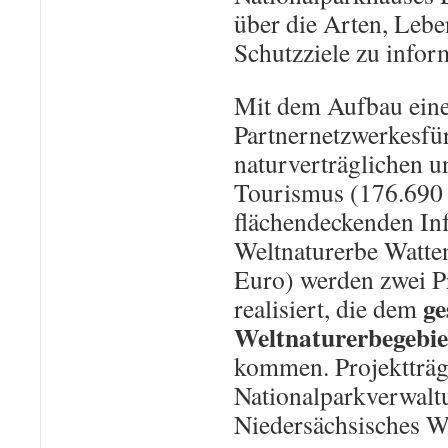
über die Arten, Leb
Schutzziele zu infor
Mit dem Aufbau ein
Partnernetzwerkesfü
naturverträglichen u
Tourismus (176.690
flächendeckenden In
Weltnaturerbe Watte
Euro) werden zwei P
g
realisiert, die dem
Weltnaturerbegebie
kommen. Projektträge
Nationalparkverwalt
Niedersächsisches W