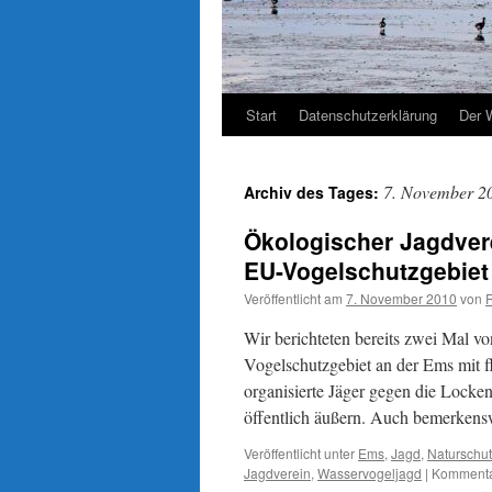
Start
Datenschutzerklärung
Der 
7. November 2
Archiv des Tages:
Ökologischer Jagdvere
EU-Vogelschutzgebiet
Veröffentlicht am
7. November 2010
von
Wir berichteten bereits zwei Mal v
Vogelschutzgebiet an der Ems mit 
organisierte Jäger gegen die Lock
öffentlich äußern. Auch bemerken
Veröffentlicht unter
Ems
,
Jagd
,
Naturschu
Jagdverein
,
Wasservogeljagd
|
Kommentar