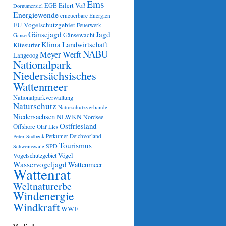
Ems
Eilert Voß
EGE
Dornumersiel
Energiewende
erneuerbare Energien
EU-Vogelschutzgebiet
Feuerwerk
Gänsejagd
Jagd
Gänsewacht
Gänse
Klima
Landwirtschaft
Kitesurfer
NABU
Meyer Werft
Langeoog
Nationalpark
Niedersächsisches
Wattenmeer
Nationalparkverwaltung
Naturschutz
Naturschutzverbände
Niedersachsen
NLWKN
Nordsee
Ostfriesland
Offshore
Olaf Lies
Petkumer Deichvorland
Peter Südbeck
Tourismus
SPD
Schweinswale
Vögel
Vogelschutzgebiet
Wasservogeljagd
Wattenmeer
Wattenrat
Weltnaturerbe
Windenergie
Windkraft
WWF