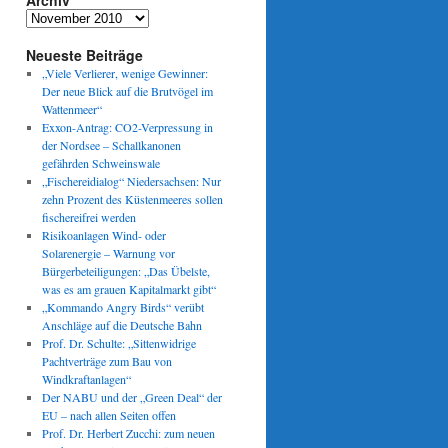
Archiv
Archiv
Neueste Beiträge
„Viele Verlierer, wenige Gewinner:
Der neue Blick auf die Brutvögel im
Wattenmeer“
Exxon-Antrag: CO2-Verpressung in
der Nordsee – Schallkanonen
gefährden Schweinswale
„Fischereidialog“ Niedersachsen: Nur
zehn Prozent des Küstenmeeres sollen
fischereifrei werden
Risikoanlagen Wind- oder
Solarenergie – Warnung vor
Bürgerbeteiligungen: „Das Übelste,
was es am grauen Kapitalmarkt gibt“
„Kommando Angry Birds“ verübt
Anschläge auf die Deutsche Bahn
Prof. Dr. Schulte: „Sittenwidrige
Pachtverträge zum Bau von
Windkraftanlagen“
Der NABU und der „Green Deal“ der
EU – nach allen Seiten offen
Prof. Dr. Herbert Zucchi: zum neuen