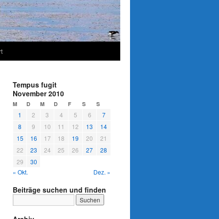
t
Tempus fugit
November 2010
M
D
M
D
F
S
S
1
2
3
4
5
6
7
8
9
10
11
12
13
14
15
16
17
18
19
20
21
22
23
24
25
26
27
28
29
30
« Okt.
Dez. »
Beiträge suchen und finden