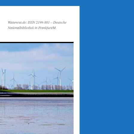
Wattenrat.de: ISSN 2199-881 – Deutsche
Nationalbibliothek in Frankfurt/M.