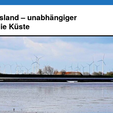
esland – unabhängiger
die Küste