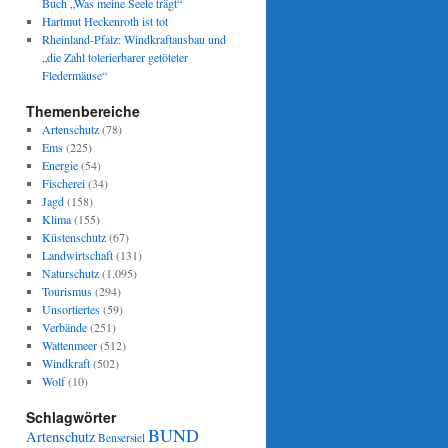
Buch „Was meine Seele trägt“
Hartmut Heckenroth ist tot
Rheinland-Pfalz: Windkraftausbau und
„die Zahl tolerierbarer getöteter
Fledermäuse“
Themenbereiche
Artenschutz
(78)
Ems
(225)
Energie
(54)
Fischerei
(34)
Jagd
(158)
Klima
(155)
Küstenschutz
(67)
Landwirtschaft
(131)
Naturschutz
(1.095)
Tourismus
(294)
Unsortiertes
(59)
Verbände
(251)
Wattenmeer
(512)
Windkraft
(502)
Wolf
(10)
Schlagwörter
BUND
Artenschutz
Bensersiel