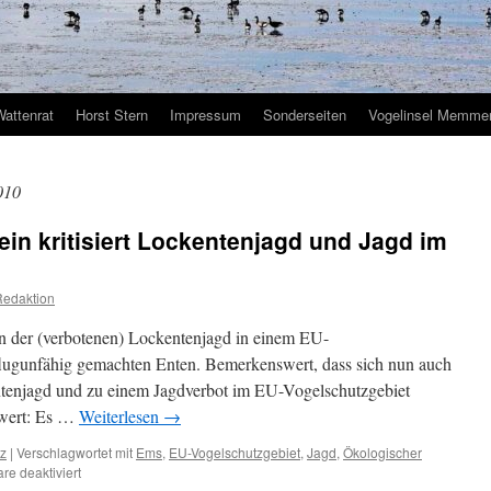
Wattenrat
Horst Stern
Impressum
Sonderseiten
Vogelinsel Memmer
010
in kritisiert Lockentenjagd und Jagd im
Redaktion
on der (verbotenen) Lockentenjagd in einem EU-
flugunfähig gemachten Enten. Bemerkenswert, dass sich nun auch
entenjagd und zu einem Jagdverbot im EU-Vogelschutzgebiet
swert: Es …
Weiterlesen
→
tz
|
Verschlagwortet mit
Ems
,
EU-Vogelschutzgebiet
,
Jagd
,
Ökologischer
für
e deaktiviert
Ökologischer