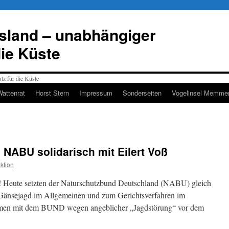
esland – unabhängiger
die Küste
Wattenrat
Horst Stern
Impressum
Sonderseiten
Vogelinsel Memmer
NABU solidarisch mit Eilert Voß
ktion
! Heute setzten der Naturschutzbund Deutschland (NABU) gleich
 Gänsejagd im Allgemeinen und zum Gerichtsverfahren im
mmen mit dem BUND wegen angeblicher „Jagdstörung“ vor dem