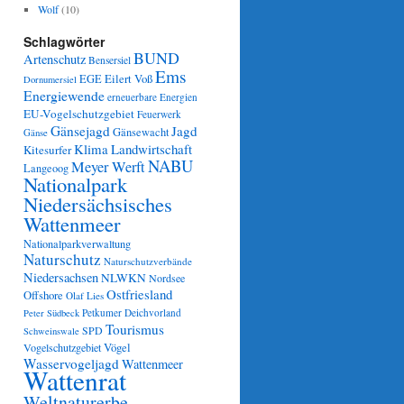
Wolf
(10)
Schlagwörter
BUND
Artenschutz
Bensersiel
Ems
Eilert Voß
EGE
Dornumersiel
Energiewende
erneuerbare Energien
EU-Vogelschutzgebiet
Feuerwerk
Gänsejagd
Jagd
Gänsewacht
Gänse
Klima
Landwirtschaft
Kitesurfer
NABU
Meyer Werft
Langeoog
Nationalpark
Niedersächsisches
Wattenmeer
Nationalparkverwaltung
Naturschutz
Naturschutzverbände
Niedersachsen
NLWKN
Nordsee
Ostfriesland
Offshore
Olaf Lies
Petkumer Deichvorland
Peter Südbeck
Tourismus
SPD
Schweinswale
Vögel
Vogelschutzgebiet
Wasservogeljagd
Wattenmeer
Wattenrat
Weltnaturerbe