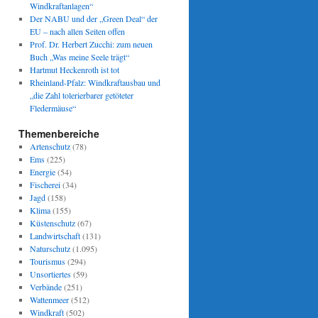
Windkraftanlagen“
Der NABU und der „Green Deal“ der
EU – nach allen Seiten offen
Prof. Dr. Herbert Zucchi: zum neuen
Buch „Was meine Seele trägt“
Hartmut Heckenroth ist tot
Rheinland-Pfalz: Windkraftausbau und
„die Zahl tolerierbarer getöteter
Fledermäuse“
Themenbereiche
Artenschutz
(78)
Ems
(225)
Energie
(54)
Fischerei
(34)
Jagd
(158)
Klima
(155)
Küstenschutz
(67)
Landwirtschaft
(131)
Naturschutz
(1.095)
Tourismus
(294)
Unsortiertes
(59)
Verbände
(251)
Wattenmeer
(512)
Windkraft
(502)