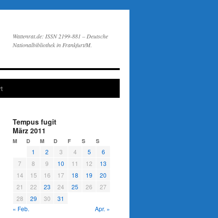
Wattenrat.de: ISSN 2199-881 – Deutsche
Nationalbibliothek in Frankfurt/M.
t
Tempus fugit
März 2011
M
D
M
D
F
S
S
1
2
3
4
5
6
7
8
9
10
11
12
13
14
15
16
17
18
19
20
21
22
23
24
25
26
27
28
29
30
31
« Feb.
Apr. »