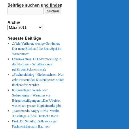
Beiträge suchen und finden
Archiv
Archiv
Neueste Beiträge
„Viele Verlierer, wenige Gewinner:
Der neue Blick auf die Brutvögel im
Wattenmeer“
Exxon-Antrag: CO2-Verpressung in
der Nordsee – Schallkanonen
gefährden Schweinswale
„Fischereidialog“ Niedersachsen: Nur
zehn Prozent des Küstenmeeres sollen
fischereifrei werden
Risikoanlagen Wind- oder
Solarenergie – Warnung vor
Bürgerbeteiligungen: „Das Übelste,
was es am grauen Kapitalmarkt gibt“
„Kommando Angry Birds“ verübt
Anschläge auf die Deutsche Bahn
Prof. Dr. Schulte: „Sittenwidrige
Pachtverträge zum Bau von