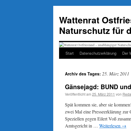
Zum
Inhalt
Wattenrat Ostfri
springen
Naturschutz für 
Start
Datenschutzerklärung
Der 
25. März 2011
Archiv des Tages:
Gänsejagd: BUND und 
Veröffentlicht am
25. März 2011
von
Reda
Spät kommen sie, aber sie kommen
zwei Mal eine Presseerklärung zur
Speziellen gegen Eilert Voß zusa
Amtsgericht in …
Weiterlesen
→