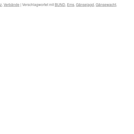
tz
,
Verbände
|
Verschlagwortet mit
BUND
,
Ems
,
Gänsejagd
,
Gänsewacht
,
sejagd:
ND
BU
darisch
rt