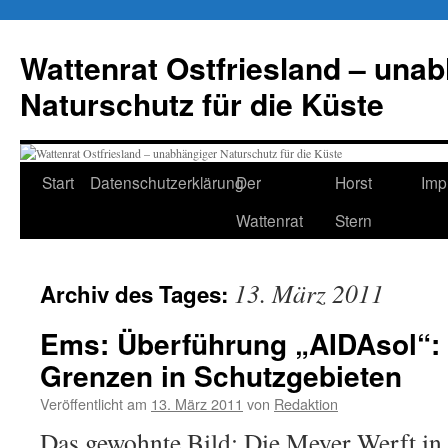
Zum
Inhalt
Wattenrat Ostfriesland – una
springen
Naturschutz für die Küste
Start
Datenschutzerklärung
Der
Horst
Imp
Wattenrat
Stern
13. März 2011
Archiv des Tages:
Ems: Überführung „AIDAsol“: 
Grenzen in Schutzgebieten
Veröffentlicht am
13. März 2011
von
Redaktion
Das gewohnte Bild: Die Meyer Werft in