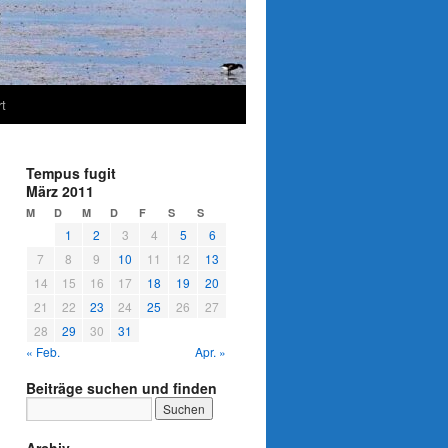
t
Tempus fugit
März 2011
M
D
M
D
F
S
S
1
2
3
4
5
6
7
8
9
10
11
12
13
14
15
16
17
18
19
20
21
22
23
24
25
26
27
28
29
30
31
« Feb.
Apr. »
Beiträge suchen und finden