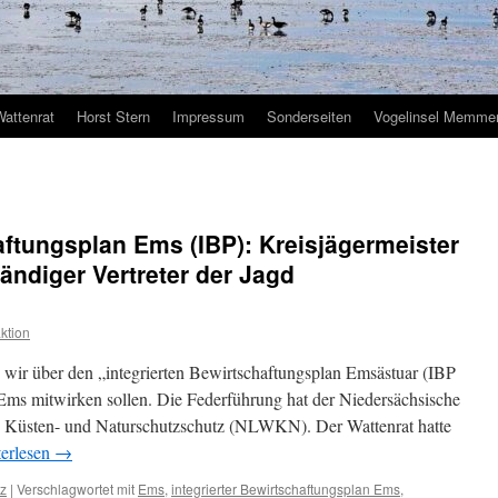
Wattenrat
Horst Stern
Impressum
Sonderseiten
Vogelinsel Memmer
haftungsplan Ems (IBP): Kreisjägermeister
ändiger Vertreter der Jagd
ktion
wir über den „integrierten Bewirtschaftungsplan Emsästuar (IBP
Ems mitwirken sollen. Die Federführung hat der Niedersächsische
t, Küsten- und Naturschutzschutz (NLWKN). Der Wattenrat hatte
erlesen
→
tz
|
Verschlagwortet mit
Ems
,
integrierter Bewirtschaftungsplan Ems
,