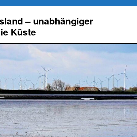
esland – unabhängiger
die Küste