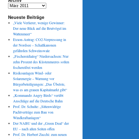
Archiv
Archiv
Neueste Beiträge
„Viele Verlierer, wenige Gewinner:
Der neue Blick auf die Brutvögel im
Wattenmeer“
Exxon-Antrag: CO2-Verpressung in
der Nordsee – Schallkanonen
gefährden Schweinswale
„Fischereidialog“ Niedersachsen: Nur
zehn Prozent des Küstenmeeres sollen
fischereifrei werden
Risikoanlagen Wind- oder
Solarenergie – Warnung vor
Bürgerbeteiligungen: „Das Übelste,
was es am grauen Kapitalmarkt gibt“
„Kommando Angry Birds“ verübt
Anschläge auf die Deutsche Bahn
Prof. Dr. Schulte: „Sittenwidrige
Pachtverträge zum Bau von
Windkraftanlagen“
Der NABU und der „Green Deal“ der
EU – nach allen Seiten offen
Prof. Dr. Herbert Zucchi: zum neuen