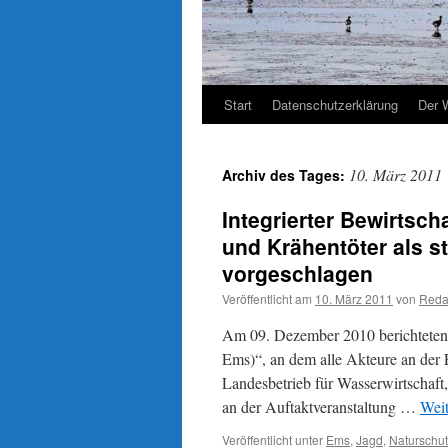
Start
Datenschutzerklärung
Der 
10. März 2011
Archiv des Tages:
Integrierter Bewirtsc
und Krähentöter als st
vorgeschlagen
Veröffentlicht am
10. März 2011
von
Reda
Am 09. Dezember 2010 berichteten 
Ems)“, an dem alle Akteure an der 
Landesbetrieb für Wasserwirtschaf
an der Auftaktveranstaltung …
Weit
Veröffentlicht unter
Ems
,
Jagd
,
Naturschu