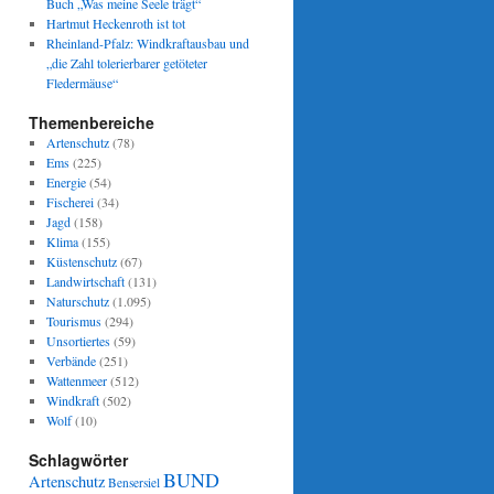
Buch „Was meine Seele trägt“
Hartmut Heckenroth ist tot
Rheinland-Pfalz: Windkraftausbau und
„die Zahl tolerierbarer getöteter
Fledermäuse“
Themenbereiche
Artenschutz
(78)
Ems
(225)
Energie
(54)
Fischerei
(34)
Jagd
(158)
Klima
(155)
Küstenschutz
(67)
Landwirtschaft
(131)
Naturschutz
(1.095)
Tourismus
(294)
Unsortiertes
(59)
Verbände
(251)
Wattenmeer
(512)
Windkraft
(502)
Wolf
(10)
Schlagwörter
BUND
Artenschutz
Bensersiel