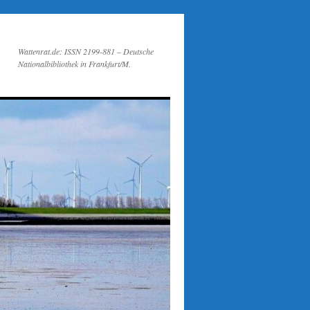
Wattenrat.de: ISSN 2199-881 – Deutsche
Nationalbibliothek in Frankfurt/M.