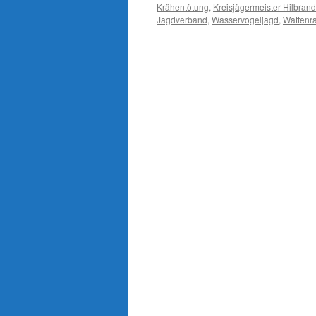
Krähentötung
,
Kreisjägermeister Hilbran
Jagdverband
,
Wasservogeljagd
,
Wattenra