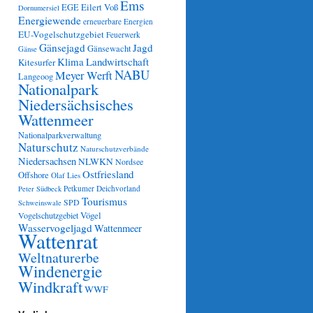
Ems
Eilert Voß
EGE
Dornumersiel
Energiewende
erneuerbare Energien
EU-Vogelschutzgebiet
Feuerwerk
Gänsejagd
Jagd
Gänsewacht
Gänse
Klima
Landwirtschaft
Kitesurfer
NABU
Meyer Werft
Langeoog
Nationalpark
Niedersächsisches
Wattenmeer
Nationalparkverwaltung
Naturschutz
Naturschutzverbände
Niedersachsen
NLWKN
Nordsee
Ostfriesland
Offshore
Olaf Lies
Petkumer Deichvorland
Peter Südbeck
Tourismus
SPD
Schweinswale
Vögel
Vogelschutzgebiet
Wasservogeljagd
Wattenmeer
Wattenrat
Weltnaturerbe
Windenergie
Windkraft
WWF