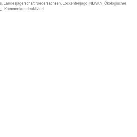
ds
,
Landesjägerschaft Niedersachsen
,
Lockentenjagd
,
NLWKN
,
Ökologischer
für
t
|
Kommentare deaktiviert
Integrierter
Bewirtschaftungsplan
Ems
(IBP):
Kreisjägermeister
und
Krähentöter
als
ständiger
Vertreter
der
Jagd
vorgeschlagen