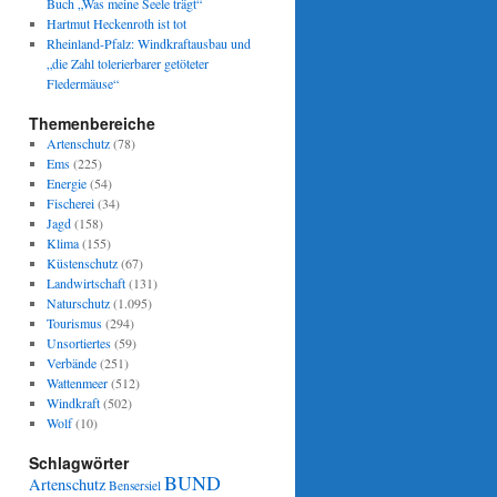
Buch „Was meine Seele trägt“
Hartmut Heckenroth ist tot
Rheinland-Pfalz: Windkraftausbau und
„die Zahl tolerierbarer getöteter
Fledermäuse“
Themenbereiche
Artenschutz
(78)
Ems
(225)
Energie
(54)
Fischerei
(34)
Jagd
(158)
Klima
(155)
Küstenschutz
(67)
Landwirtschaft
(131)
Naturschutz
(1.095)
Tourismus
(294)
Unsortiertes
(59)
Verbände
(251)
Wattenmeer
(512)
Windkraft
(502)
Wolf
(10)
Schlagwörter
BUND
Artenschutz
Bensersiel