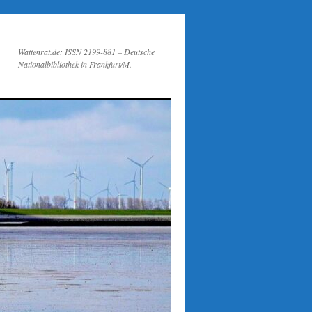
Wattenrat.de: ISSN 2199-881 – Deutsche
Nationalbibliothek in Frankfurt/M.