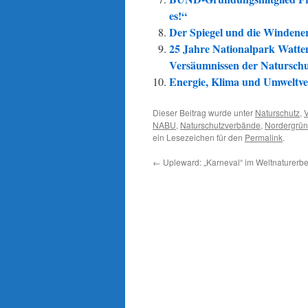
es!“
Der Spiegel und die Windener
25 Jahre Nationalpark Watte
Versäumnissen der Natursch
Energie, Klima und Umweltv
Dieser Beitrag wurde unter
Naturschutz
,
NABU
,
Naturschutzverbände
,
Nordergrü
ein Lesezeichen für den
Permalink
.
←
Upleward: „Karneval“ im Weltnaturerb