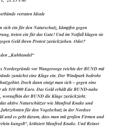
11, 21:15 Uhr
erbände verraten Ideale
n sich ein für den Naturschutz, kämpfen gegen
ng, treten ein für das Gute! Und im Notfall klagen sie
gegen Geld ihren Protest zurückziehen. Oder?
f den „Kuhhandel“
ks Nordergründe vor Wangerooge reichte der BUND mit
bände zunächst eine Klage ein. Der Windpark bedrohe
hutzgebiet. Doch dann einigt man sich – gegen eine
r als 810 000 Euro. Das Geld erhält die BUND-nahe
“, woraufhin der BUND die Klage zurückzieht.
das aktive Naturschützer wie Manfred Knake und
it Jahrzehnten für den Vogelschutz in der Nordsee
eld und es geht darum, dass man mit großen Firmen und
erlein kungelt“, kritisiert Manfred Knake. Und Reiner