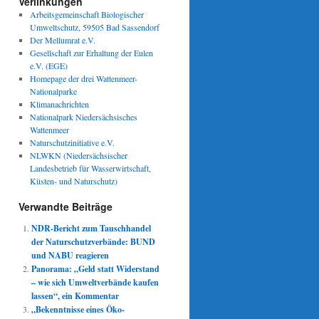
Verlinkungen
Arbeitsgemeinschaft Biologischer
Umweltschutz, 59505 Bad Sassendorf
Der Mellumrat e.V.
Gesellschaft zur Erhaltung der Eulen
e.V. (EGE)
Homepage der drei Wattenmeer-
Nationalparke
Klimanachrichten
Nationalpark Niedersächsisches
Wattenmeer
Naturschutzinitiative e.V.
NLWKN (Niedersächsischer
Landesbetrieb für Wasserwirtschaft,
Küsten- und Naturschutz)
Verwandte Beiträge
NDR-Bericht zum Tauschhandel
der Naturschutzverbände: BUND
und NABU reagieren
Panorama: „Geld statt Widerstand
– wie sich Umweltverbände kaufen
lassen“, ein Kommentar
„Bekenntnisse eines Öko-