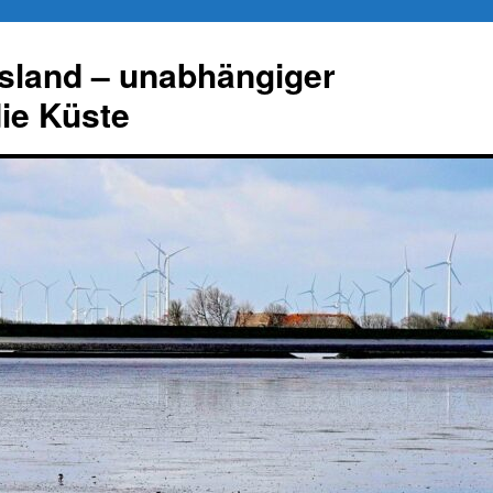
esland – unabhängiger
die Küste