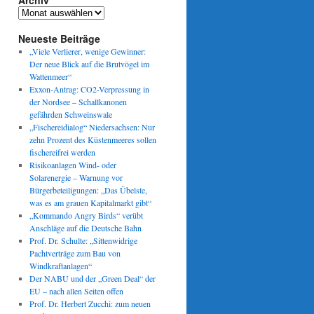
Archiv
Archiv
Neueste Beiträge
„Viele Verlierer, wenige Gewinner:
Der neue Blick auf die Brutvögel im
Wattenmeer“
Exxon-Antrag: CO2-Verpressung in
der Nordsee – Schallkanonen
gefährden Schweinswale
„Fischereidialog“ Niedersachsen: Nur
zehn Prozent des Küstenmeeres sollen
fischereifrei werden
Risikoanlagen Wind- oder
Solarenergie – Warnung vor
Bürgerbeteiligungen: „Das Übelste,
was es am grauen Kapitalmarkt gibt“
„Kommando Angry Birds“ verübt
Anschläge auf die Deutsche Bahn
Prof. Dr. Schulte: „Sittenwidrige
Pachtverträge zum Bau von
Windkraftanlagen“
Der NABU und der „Green Deal“ der
EU – nach allen Seiten offen
Prof. Dr. Herbert Zucchi: zum neuen