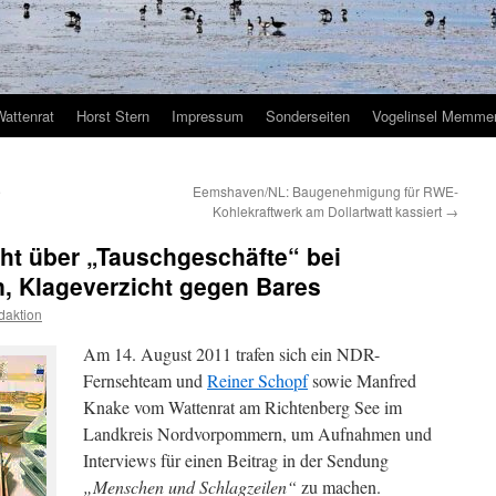
Wattenrat
Horst Stern
Impressum
Sonderseiten
Vogelinsel Memmer
e
Eemshaven/NL: Baugenehmigung für RWE-
Kohlekraftwerk am Dollartwatt kassiert
→
ht über „Tauschgeschäfte“ bei
, Klageverzicht gegen Bares
daktion
Am 14. August 2011 trafen sich ein NDR-
Fernsehteam und
Reiner Schopf
sowie Manfred
Knake vom Wattenrat am Richtenberg See im
Landkreis Nordvorpommern, um Aufnahmen und
Interviews für einen Beitrag in der Sendung
„Menschen und Schlagzeilen“
zu machen.