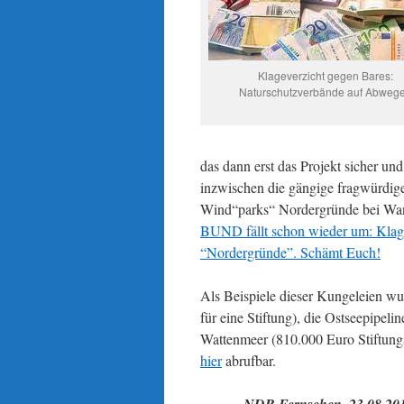
Klageverzicht gegen Bares:
Naturschutzverbände auf Abweg
das dann erst das Projekt sicher un
inzwischen die gängige fragwürdig
Wind“parks“ Nordergründe bei Wang
BUND fällt schon wieder um: Klag
“Nordergründe”. Schämt Euch!
Als Beispiele dieser Kungeleien w
für eine Stiftung), die Ostseepipel
Wattenmeer (810.000 Euro Stiftung
hier
abrufbar.