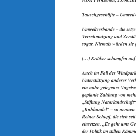
NDR Fernsehen, 23.08.20
Tauschgeschäfte – Umweltv
Umweltverbände – die setze
Verschmutzung und Zerstöru
sogar. Niemals würden sie 
[…] Kritiker schimpfen au
Auch im Fall des Windpar
Unterstützung anderer Ver
ein nahe gelegenes Vogelsc
geplante Zahlung von meh
„Stiftung Naturlandschaft
„Kuhhandel“ – so nennen 
Reiner Schopf, die sich se
einsetzen. „Es geht ums G
der Politik im stillen Kämm