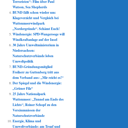
Terroristen“: Film über Paul
Watson, Sea Shepherds
BUND fällt schon wieder um:
Klageverzicht und Vergleich bei
Wattenmeerwindpark
„Nordergründe“. Schämt Euch!
Windenergie: SPD-Wangerooge will
Windkraftanlage auf der Insel
30 Jahre Umweltministerium in
Niedersachsen:
Naturschutzverbände loben
Umweltpolitik
BUND-Gründungsmitglied
Freiherr zu Guttenberg tritt aus
dem Verband aus: „Mir reicht es!“
Der Spiegel und die Windenergie:
„Grüner Filz“
25 Jahre Nationalpark
Wattenmeer: „Tunnel am Ende des
Lichts“, Reiner Schopf zu den
Versäumnissen der
Naturschutzverbände
Energie, Klima und
Umweltverbände: am Tropf und