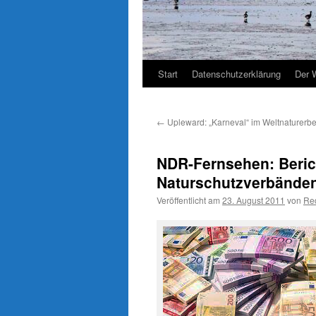
Start
Datenschutzerklärung
Der 
←
Upleward: „Karneval“ im Weltnaturerb
NDR-Fernsehen: Beric
Naturschutzverbänden
Veröffentlicht am
23. August 2011
von
Re