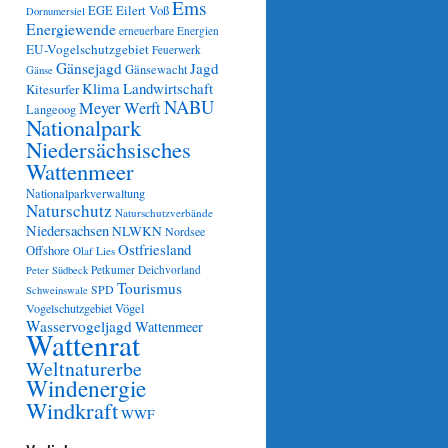
Ems
Eilert Voß
EGE
Dornumersiel
Energiewende
erneuerbare Energien
EU-Vogelschutzgebiet
Feuerwerk
Gänsejagd
Jagd
Gänsewacht
Gänse
Klima
Landwirtschaft
Kitesurfer
NABU
Meyer Werft
Langeoog
Nationalpark
Niedersächsisches
Wattenmeer
Nationalparkverwaltung
Naturschutz
Naturschutzverbände
Niedersachsen
NLWKN
Nordsee
Ostfriesland
Offshore
Olaf Lies
Petkumer Deichvorland
Peter Südbeck
Tourismus
SPD
Schweinswale
Vögel
Vogelschutzgebiet
Wasservogeljagd
Wattenmeer
Wattenrat
Weltnaturerbe
Windenergie
Windkraft
WWF