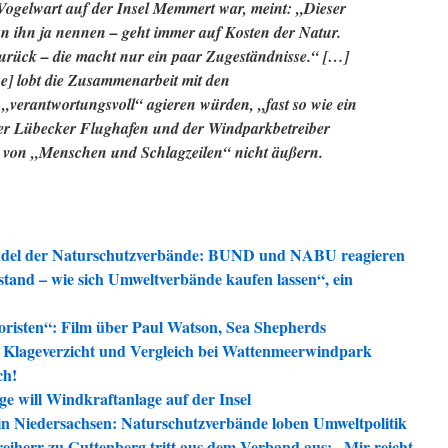
Vogelwart auf der Insel Memmert war, meint: „Dieser
n ihn ja nennen – geht immer auf Kosten der Natur.
 zurück – die macht nur ein paar Zugeständnisse.“ […]
e] lobt die Zusammenarbeit mit den
„verantwortungsvoll“ agieren würden, „fast so wie ein
er Lübecker Flughafen und der Windparkbetreiber
n von „Menschen und Schlagzeilen“ nicht äußern.
del der Naturschutzverbände: BUND und NABU reagieren
tand – wie sich Umweltverbände kaufen lassen“, ein
oristen“: Film über Paul Watson, Sea Shepherds
 Klageverzicht und Vergleich bei Wattenmeerwindpark
ch!
 will Windkraftanlage auf der Insel
in Niedersachsen: Naturschutzverbände loben Umweltpolitik
herr zu Guttenberg tritt aus dem Verband aus: „Mir reicht