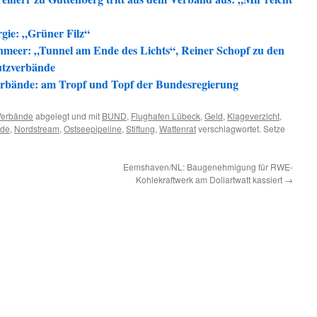
gie: „Grüner Filz“
nmeer: „Tunnel am Ende des Lichts“, Reiner Schopf zu den
utzverbände
erbände: am Tropf und Topf der Bundesregierung
Verbände
abgelegt und mit
BUND
,
Flughafen Lübeck
,
Geld
,
Klageverzicht
,
nde
,
Nordstream
,
Ostseepipeline
,
Stiftung
,
Wattenrat
verschlagwortet. Setze
e
Eemshaven/NL: Baugenehmigung für RWE-
Kohlekraftwerk am Dollartwatt kassiert
→