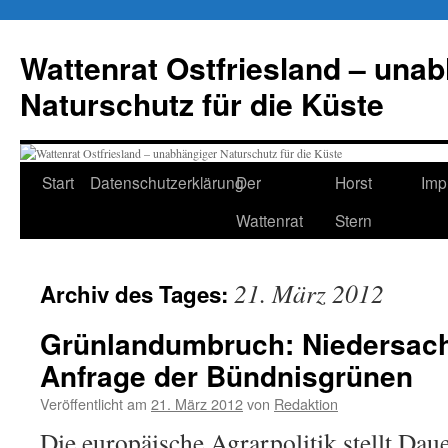
Zum
Inhalt
Wattenrat Ostfriesland – una
springen
Naturschutz für die Küste
Start
Datenschutzerklärung
Der
Horst
Imp
Wattenrat
Stern
21. März 2012
Archiv des Tages:
Grünlandumbruch: Niedersac
Anfrage der Bündnisgrünen
Veröffentlicht am
21. März 2012
von
Redaktion
Die europäische Agrarpolitik stellt Dau