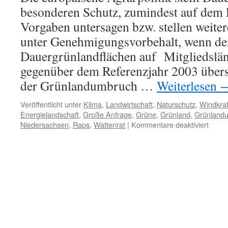
besonderen Schutz, zumindest auf dem 
Vorgaben untersagen bzw. stellen weit
unter Genehmigungsvorbehalt, wenn de
Dauergrünlandflächen auf Mitgliedslä
gegenüber dem Referenzjahr 2003 übers
der Grünlandumbruch …
Weiterlesen
Veröffentlicht unter
Klima
,
Landwirtschaft
,
Naturschutz
,
Windkraf
Energielandschaft
,
Große Anfrage
,
Grüne
,
Grünland
,
Grünland
für
Niedersachsen
,
Raps
,
Wattenrat
|
Kommentare deaktiviert
Grünl
Niede
Groß
Anfra
der
Bündn