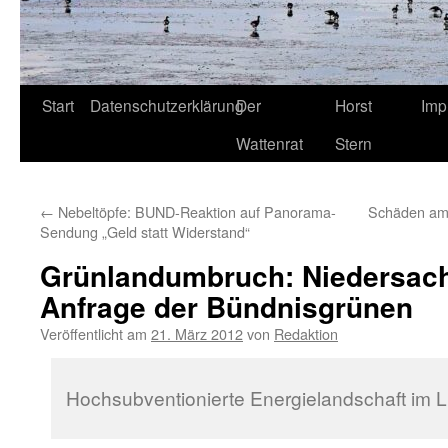
Start
Datenschutzerklärung
Der
Horst
Imp
Wattenrat
Stern
←
Nebeltöpfe: BUND-Reaktion auf Panorama-
Schäden am 
Sendung „Geld statt Widerstand“
Grünlandumbruch: Niedersac
Anfrage der Bündnisgrünen
Veröffentlicht am
21. März 2012
von
Redaktion
Hochsubventionierte Energielandschaft im L