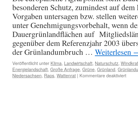
besonderen Schutz, zumindest auf dem 
Vorgaben untersagen bzw. stellen weit
unter Genehmigungsvorbehalt, wenn de
Dauergrünlandflächen auf Mitgliedslä
gegenüber dem Referenzjahr 2003 übers
der Grünlandumbruch …
Weiterlesen
Veröffentlicht unter
Klima
,
Landwirtschaft
,
Naturschutz
,
Windkraf
Energielandschaft
,
Große Anfrage
,
Grüne
,
Grünland
,
Grünland
für
Niedersachsen
,
Raps
,
Wattenrat
|
Kommentare deaktiviert
Grünl
Niede
Groß
Anfra
der
Bündn