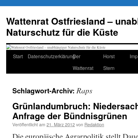
Zum
Inhalt
Wattenrat Ostfriesland – una
springen
Naturschutz für die Küste
Start
Datenschutzerklärung
Der
Horst
Imp
Wattenrat
Stern
Raps
Schlagwort-Archiv:
Grünlandumbruch: Niedersac
Anfrage der Bündnisgrünen
Veröffentlicht am
21. März 2012
von
Redaktion
Die europäische Agrarpolitik stellt Dau