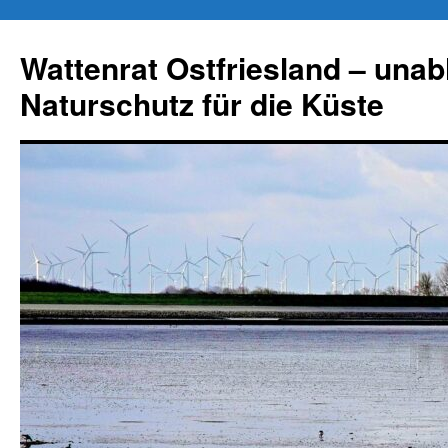
Zum
Inhalt
Wattenrat Ostfriesland – una
springen
Naturschutz für die Küste