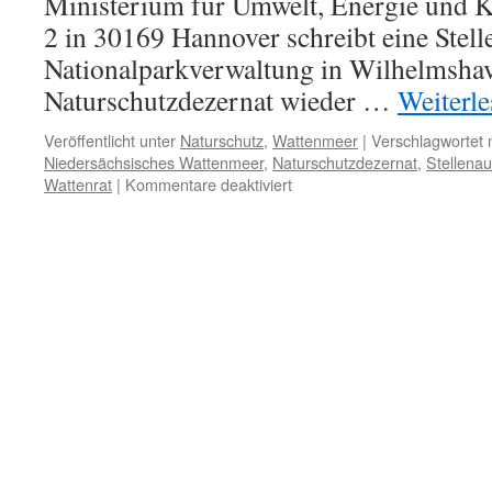
Ministerium für Umwelt, Energie und Kl
2 in 30169 Hannover schreibt eine Stelle
Nationalparkverwaltung in Wilhelmsha
Naturschutzdezernat wieder …
Weiterl
Veröffentlicht unter
Naturschutz
,
Wattenmeer
|
Verschlagwortet 
Niedersächsisches Wattenmeer
,
Naturschutzdezernat
,
Stellena
für
Wattenrat
|
Kommentare deaktiviert
Stellenausschreibung
in
der
Verwaltung
des
Nationalparks
Niedersächsisches
Wattenmeer