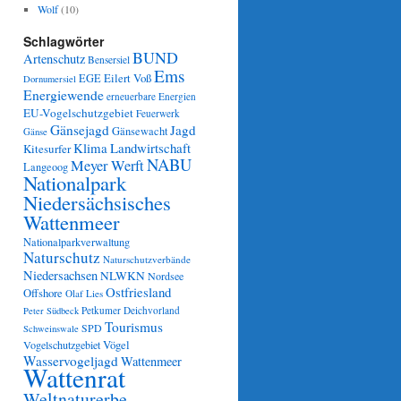
Wolf
(10)
Schlagwörter
BUND
Artenschutz
Bensersiel
Ems
Eilert Voß
EGE
Dornumersiel
Energiewende
erneuerbare Energien
EU-Vogelschutzgebiet
Feuerwerk
Gänsejagd
Jagd
Gänsewacht
Gänse
Klima
Landwirtschaft
Kitesurfer
NABU
Meyer Werft
Langeoog
Nationalpark
Niedersächsisches
Wattenmeer
Nationalparkverwaltung
Naturschutz
Naturschutzverbände
Niedersachsen
NLWKN
Nordsee
Ostfriesland
Offshore
Olaf Lies
Petkumer Deichvorland
Peter Südbeck
Tourismus
SPD
Schweinswale
Vögel
Vogelschutzgebiet
Wasservogeljagd
Wattenmeer
Wattenrat
Weltnaturerbe