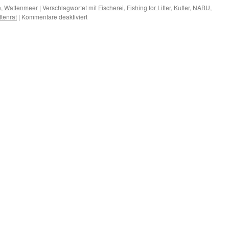
e
,
Wattenmeer
|
Verschlagwortet mit
Fischerei
,
Fishing for Litter
,
Kutter
,
NABU
,
für
tenrat
|
Kommentare deaktiviert
Die
Nordsee-
Saubermänner:
Propagandamüll