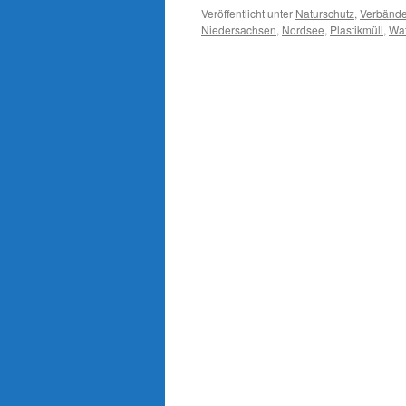
Veröffentlicht unter
Naturschutz
,
Verbänd
Niedersachsen
,
Nordsee
,
Plastikmüll
,
Wat