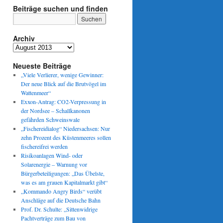
Beiträge suchen und finden
Archiv
Archiv
Neueste Beiträge
„Viele Verlierer, wenige Gewinner:
Der neue Blick auf die Brutvögel im
Wattenmeer“
Exxon-Antrag: CO2-Verpressung in
der Nordsee – Schallkanonen
gefährden Schweinswale
„Fischereidialog“ Niedersachsen: Nur
zehn Prozent des Küstenmeeres sollen
fischereifrei werden
Risikoanlagen Wind- oder
Solarenergie – Warnung vor
Bürgerbeteiligungen: „Das Übelste,
was es am grauen Kapitalmarkt gibt“
„Kommando Angry Birds“ verübt
Anschläge auf die Deutsche Bahn
Prof. Dr. Schulte: „Sittenwidrige
Pachtverträge zum Bau von