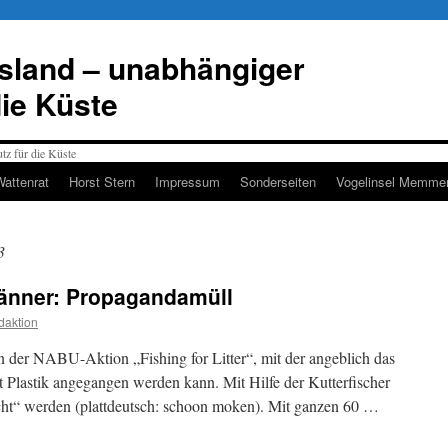
esland – unabhängiger
die Küste
Wattenrat
Horst Stern
Impressum
Sonderseiten
Vogelinsel Memmer
3
änner: Propagandamüll
daktion
n der NABU-Aktion „Fishing for Litter“, mit der angeblich das
Plastik angegangen werden kann. Mit Hilfe der Kutterfischer
cht“ werden (plattdeutsch: schoon moken). Mit ganzen 60 …