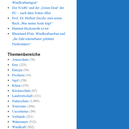
Windkraftanlagen“
Der NABU und der „Green Deal“ der
EU – nach allen Seiten offen
Prof. Dr. Herbert Zucchi: zum neuen
Buch „Was meine Seele trägt“
Hartmut Heckenroth ist tot
Rheinland-Pfalz: Windkraftausbau und
„die Zahl tolerierbarer getöteter
Fledermäuse“
Themenbereiche
Artenschutz
(78)
Ems
(225)
Energie
(54)
Fischerei
(34)
Jagd
(158)
Klima
(155)
Küstenschutz
(67)
Landwirtschaft
(131)
Naturschutz
(1.095)
Tourismus
(294)
Unsortiertes
(59)
Verbände
(251)
Wattenmeer
(512)
Windkraft
(502)