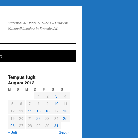
Wattenrat.de: ISSN 2199-881 – Deutsche
Nationalbibliothek in Frankfurt/M.
t
Tempus fugit
August 2013
M
D
M
D
F
S
S
1
2
3
4
5
6
7
8
9
10
11
12
13
14
15
16
17
18
19
20
21
22
23
24
25
26
27
28
29
30
31
« Juli
Sep. »