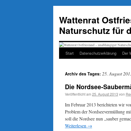
Zum
Inhalt
Wattenrat Ostfri
springen
Naturschutz für 
Start
Datenschutzerklärung
Der 
25. August 201
Archiv des Tages:
Die Nordsee-Sauberm
Veröffentlicht am
25. August 2013
von
Re
Im Februar 2013 berichteten wir vo
Problem der Nordseevermüllung mit 
soll die Nordsee nun „sauber gema
Weiterlesen
→