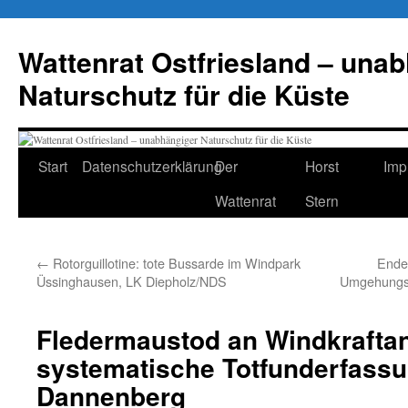
Zum
Inhalt
Wattenrat Ostfriesland – una
springen
Naturschutz für die Küste
Start
Datenschutzerklärung
Der
Horst
Imp
Wattenrat
Stern
←
Rotorguillotine: tote Bussarde im Windpark
Ende 
Üssinghausen, LK Diepholz/NDS
Umgehungss
Fledermaustod an Windkrafta
systematische Totfunderfassu
Dannenberg