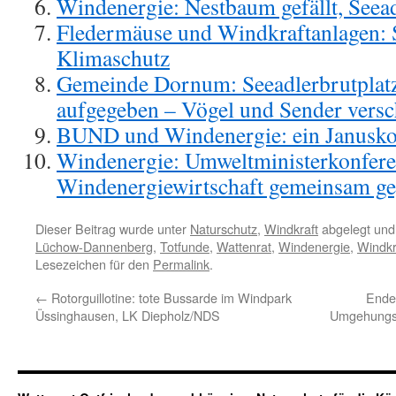
Windenergie: Nestbaum gefällt, Seead
Fledermäuse und Windkraftanlagen: S
Klimaschutz
Gemeinde Dornum: Seeadlerbrutplat
aufgegeben – Vögel und Sender ver
BUND und Windenergie: ein Janusk
Windenergie: Umweltministerkonfer
Windenergiewirtschaft gemeinsam ge
Dieser Beitrag wurde unter
Naturschutz
,
Windkraft
abgelegt und
Lüchow-Dannenberg
,
Totfunde
,
Wattenrat
,
Windenergie
,
Windkr
Lesezeichen für den
Permalink
.
←
Rotorguillotine: tote Bussarde im Windpark
Ende 
Üssinghausen, LK Diepholz/NDS
Umgehungss