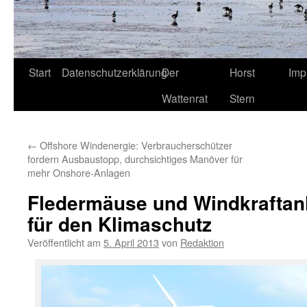
Start
Datenschutzerklärung
Der
Horst
Imp
Wattenrat
Stern
←
Offshore Windenergie: Verbraucherschützer
fordern Ausbaustopp, durchsichtiges Manöver für
mehr Onshore-Anlagen
Fledermäuse und Windkraftan
für den Klimaschutz
Veröffentlicht am
5. April 2013
von
Redaktion