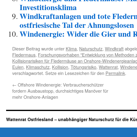
Investitionsklima
Windkraftanlagen und tote Fleder
ostfriesische Tal der Ahnungslosen
Windenergie: Wider die Gier und R
Dieser Beitrag wurde unter
Klima
,
Naturschutz
,
Windkraft
abgele
Fledermaus
,
Forschungsvorhaben "Entwicklung von Methoden z
Kollisionsrisiken für Fledermäuse an Onshore-Windenergieanla
Eulen
,
Klimaschutz
,
Kollision
,
Tötungsrisiko
,
Wattenrat
,
Windene
verschlagwortet. Setze ein Lesezeichen für den
Permalink
.
←
Offshore Windenergie: Verbraucherschützer
fordern Ausbaustopp, durchsichtiges Manöver für
mehr Onshore-Anlagen
Wattenrat Ostfriesland – unabhängiger Naturschutz für die Kü