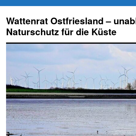
Zum
Inhalt
Wattenrat Ostfriesland – una
springen
Naturschutz für die Küste