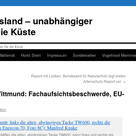
esland – unabhängiger
die Küste
Wattenrat
Horst Stern
Impressum
Sonderseiten
Vogelinsel Memmer
Report mit Lücken: Bundesamt für Naturschutz legt ersten
Artenschutz-Report vor
→
ittmund: Fachaufsichtsbeschwerde, EU-
tion
 (Mitte) die alten, abgängigen Tacke TW600, ganz links und rechts die