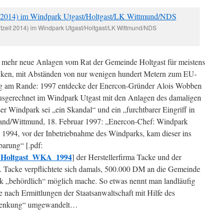
utzeit 2014) im Windpark Utgast/Holtgast/LK Wittmund/NDS
r mehr neue Anlagen vom Rat der Gemeinde Holtgast für meistens
nken, mit Abständen von nur wenigen hundert Metern zum EU-
g am Rande: 1997 entdecke der Enercon-Gründer Alois Wobben
 ausgerechnet im Windpark Utgast mit den Anlagen des damaligen
r Windpark sei „ein Skandal“ und ein „furchtbarer Eingriff in
rland/Wittmund, 18. Februar 1997: „Enercon-Chef: Windpark
n 1994, vor der Inbetriebnahme des Windparks, kam dieser ins
barung“ [.pdf:
_Holtgast_WKA_1994
] der Herstellerfirma Tacke und der
. Tacke verpflichtete sich damals, 500.000 DM an die Gemeinde
k „behördlich“ möglich mache. So etwas nennt man landläufig
 nach Ermittlungen der Staatsanwaltschaft mit Hilfe des
chenkung“ umgewandelt…