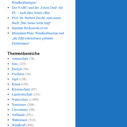
Windkraftanlagen“
Der NABU und der „Green Deal“ der
EU – nach allen Seiten offen
Prof. Dr. Herbert Zucchi: zum neuen
Buch „Was meine Seele trägt“
Hartmut Heckenroth ist tot
Rheinland-Pfalz: Windkraftausbau und
„die Zahl tolerierbarer getöteter
Fledermäuse“
Themenbereiche
Artenschutz
(78)
Ems
(225)
Energie
(54)
Fischerei
(34)
Jagd
(158)
Klima
(155)
Küstenschutz
(67)
Landwirtschaft
(131)
Naturschutz
(1.095)
Tourismus
(294)
Unsortiertes
(59)
Verbände
(251)
Wattenmeer
(512)
Windkraft
(502)