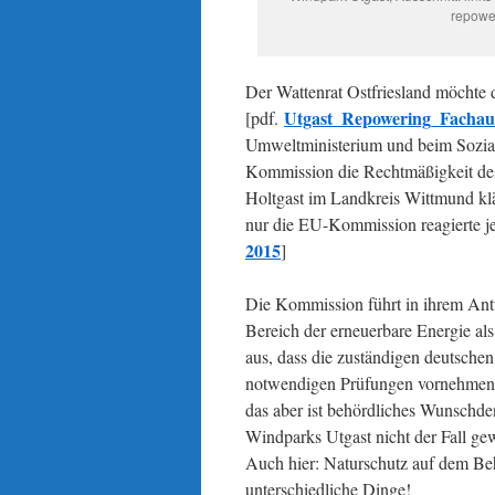
repowe
Der Wattenrat Ostfriesland möchte 
Utgast_Repowering_Fachauf
[pdf.
Umweltministerium und beim Sozial
Kommission die Rechtmäßigkeit d
Holtgast im Landkreis Wittmund kl
nur die EU-Kommission reagierte jet
2015
]
Die Kommission führt in ihrem Antw
Bereich der erneuerbare Energie al
aus, dass die zuständigen deutsch
notwendigen Prüfungen vornehmen 
das aber ist behördliches Wunschde
Windparks Utgast nicht der Fall ge
Auch hier: Naturschutz auf dem Beh
unterschiedliche Dinge!