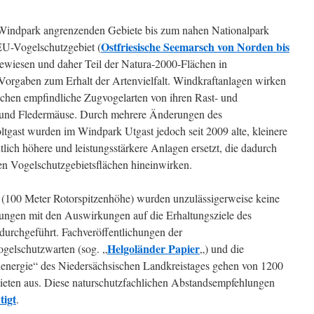
n Windpark angrenzenden Gebiete bis zum nahen Nationalpark
Ostfriesische Seemarsch von Norden bis
EU-Vogelschutzgebiet (
gewiesen und daher Teil der Natura-2000-Flächen in
 Vorgaben zum Erhalt der Artenvielfalt. Windkraftanlagen wirken
euchen empfindliche Zugvogelarten von ihren Rast- und
 und Fledermäuse. Durch mehrere Änderungen des
gast wurden im Windpark Utgast jedoch seit 2009 alte, kleinere
ich höhere und leistungsstärkere Anlagen ersetzt, die dadurch
den Vogelschutzgebietsflächen hineinwirken.
(100 Meter Rotorspitzenhöhe) wurden unzulässigerweise keine
fungen mit den Auswirkungen auf die Erhaltungsziele des
durchgeführt. Fachveröffentlichungen der
Helgoländer Papier
ogelschutzwarten (sog. „
„) und die
denergie“ des Niedersächsischen Landkreistages gehen von 1200
eten aus. Diese naturschutzfachlichen Abstandsempfehlungen
tigt
.