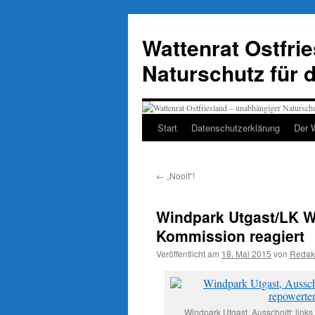
Zum
Inhalt
Wattenrat Ostfri
springen
Naturschutz für 
Start
Datenschutzerklärung
Der 
←
„Nooit“!
Windpark Utgast/LK W
Kommission reagiert
Veröffentlicht am
18. Mai 2015
von
Redak
Windpark Utgast, Ausschnitt: links