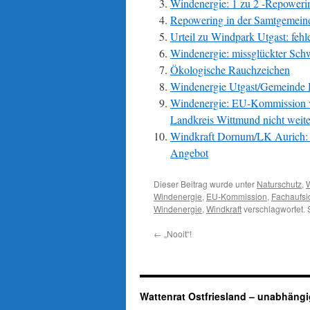
Windenergie: 1 zu 2 -Repowerin
Repowering in der Samtgemeind
Urteil zu Windpark Utgast: feh
Windenergie: missglückter Schw
Ökologische Rauchzeichen
Windenergie Utgast/Gemeinde Ho
Windenergie: EU-Kommission ve
Landkreis Wittmund nicht weite
Windkraft Dornum/LK Aurich: 
Angebot
Dieser Beitrag wurde unter
Naturschutz
,
W
Windenergie
,
EU-Kommission
,
Fachaufsi
Windenergie
,
Windkraft
verschlagwortet. 
←
„Nooit“!
Wattenrat Ostfriesland – unabhängi