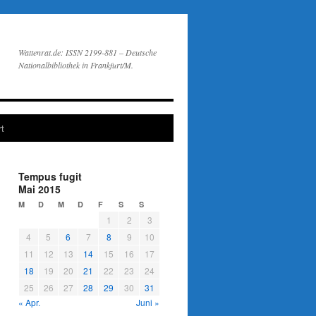
Wattenrat.de: ISSN 2199-881 – Deutsche
Nationalbibliothek in Frankfurt/M.
t
Tempus fugit
Mai 2015
M
D
M
D
F
S
S
1
2
3
4
5
6
7
8
9
10
11
12
13
14
15
16
17
18
19
20
21
22
23
24
25
26
27
28
29
30
31
« Apr.
Juni »