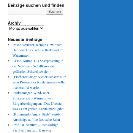
Beiträge suchen und finden
Archiv
Archiv
Neueste Beiträge
„Viele Verlierer, wenige Gewinner:
Der neue Blick auf die Brutvögel im
Wattenmeer“
Exxon-Antrag: CO2-Verpressung in
der Nordsee – Schallkanonen
gefährden Schweinswale
„Fischereidialog“ Niedersachsen: Nur
zehn Prozent des Küstenmeeres sollen
fischereifrei werden
Risikoanlagen Wind- oder
Solarenergie – Warnung vor
Bürgerbeteiligungen: „Das Übelste,
was es am grauen Kapitalmarkt gibt“
„Kommando Angry Birds“ verübt
Anschläge auf die Deutsche Bahn
Prof. Dr. Schulte: „Sittenwidrige
Pachtverträge zum Bau von