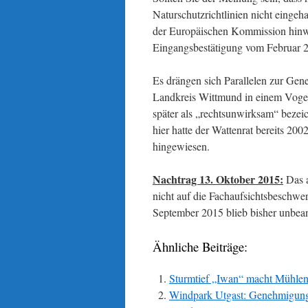
Naturschutzrichtlinien nicht einge
der Europäischen Kommission hinwe
Eingangsbestätigung vom Februar 2
Es drängen sich Parallelen zur G
Landkreis Wittmund in einem Vogel
später als „rechtsunwirksam“ beze
hier hatte der Wattenrat bereits 200
hingewiesen.
Nachtrag 13. Oktober 2015:
Das a
nicht auf die Fachaufsichtsbeschwe
September 2015 blieb bisher unbean
Ähnliche Beiträge:
Sturmtief „Iwan“ macht Mühlen
Windpark Utgast: Genehmigungs