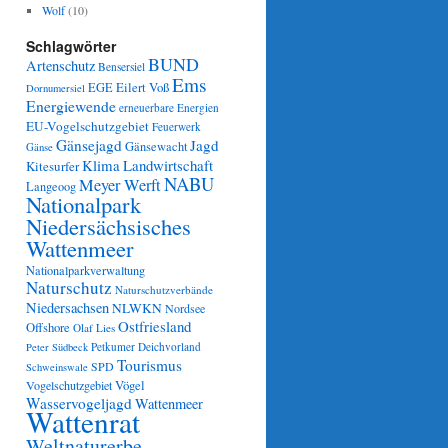
Wolf
(10)
Schlagwörter
BUND
Artenschutz
Bensersiel
Ems
Eilert Voß
EGE
Dornumersiel
Energiewende
erneuerbare Energien
EU-Vogelschutzgebiet
Feuerwerk
Gänsejagd
Jagd
Gänsewacht
Gänse
Klima
Landwirtschaft
Kitesurfer
NABU
Meyer Werft
Langeoog
Nationalpark
Niedersächsisches
Wattenmeer
Nationalparkverwaltung
Naturschutz
Naturschutzverbände
Niedersachsen
NLWKN
Nordsee
Ostfriesland
Offshore
Olaf Lies
Petkumer Deichvorland
Peter Südbeck
Tourismus
SPD
Schweinswale
Vögel
Vogelschutzgebiet
Wasservogeljagd
Wattenmeer
Wattenrat
Weltnaturerbe