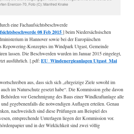
rten Enercon-70, Foto (C): Manfred Knake
durch eine Fachaufsichtsbeschwerde
sichtsbeschwerde 08 Feb 2015
] beim Niedersächsischen
ministerium in Hannover sowie bei der Europäischen
es Repowering-Konzeptes im Windpark Utgast, Gemeinde
ären lassen. Die Beschwerden wurden im Januar 2015 eingelegt,
EU_Windenergieanlagen Utgast_Mai
zt ausführlich. [.pdf:
ortschreiben aus, dass sich sich „ehrgeizige Ziele sowohl im
s auch im Naturschutz gesetzt habe“. Die Kommission gehe davon
en Behörden vor Genehmigung des Baus einer Windkraftanlage alle
und gegebenenfalls die notwendigen Auflagen erteilen. Genau
nken, nachweislich sind diese Prüfungen am Beispiel des
wesen, entsprechende Unterlagen liegen der Kommission vor.
ördenpapier und in der Wirklichkeit sind zwei völlig