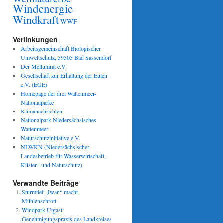
Windenergie
Windkraft
WWF
Verlinkungen
Arbeitsgemeinschaft Biologischer
Umweltschutz, 59505 Bad Sassendorf
Der Mellumrat e.V.
Gesellschaft zur Erhaltung der Eulen
e.V. (EGE)
Homepage der drei Wattenmeer-
Nationalparke
Klimanachrichten
Nationalpark Niedersächsisches
Wattenmeer
Naturschutzinitiative e.V.
NLWKN (Niedersächsischer
Landesbetrieb für Wasserwirtschaft,
Küsten- und Naturschutz)
Verwandte Beiträge
Sturmtief „Iwan“ macht
Mühlenschrott
Windpark Utgast:
Genehmigungspraxis des Landkreises