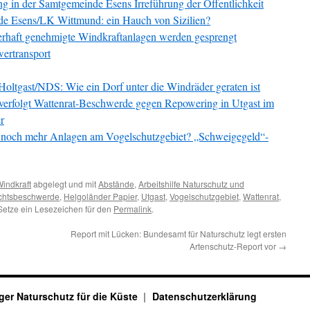
g in der Samtgemeinde Esens Irreführung der Öffentlichkeit
e Esens/LK Wittmund: ein Hauch von Sizilien?
lerhaft genehmigte Windkraftanlagen werden gesprengt
ertransport
ltgast/NDS: Wie ein Dorf unter die Windräder geraten ist
rfolgt Wattenrat-Beschwerde gegen Repowering in Utgast im
r
noch mehr Anlagen am Vogelschutzgebiet? „Schweigegeld“-
indkraft
abgelegt und mit
Abstände
,
Arbeitshilfe Naturschutz und
chtsbeschwerde
,
Helgoländer Papier
,
Utgast
,
Vogelschutzgebiet
,
Wattenrat
,
Setze ein Lesezeichen für den
Permalink
.
Report mit Lücken: Bundesamt für Naturschutz legt ersten
Artenschutz-Report vor
→
ger Naturschutz für die Küste
Datenschutzerklärung