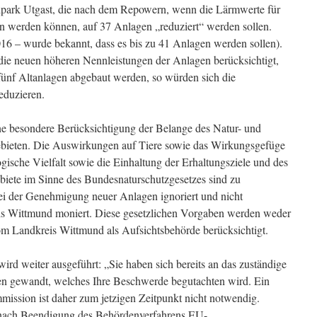
park Utgast, die nach dem Repowern, wenn die Lärmwerte für
n werden können, auf 37 Anlagen „reduziert“ werden sollen.
16 – wurde bekannt, dass es bis zu 41 Anlagen werden sollen).
die neuen höheren Nennleistungen der Anlagen berücksichtigt,
fünf Altanlagen abgebaut werden, so würden sich die
eduzieren.
ne besondere Berücksichtigung der Belange des Natur- und
bieten. Die Auswirkungen auf Tiere sowie das Wirkungsgefüge
ogische Vielfalt sowie die Einhaltung der Erhaltungsziele und des
iete im Sinne des Bundesnaturschutzgesetzes sind zu
ei der Genehmigung neuer Anlagen ignoriert und nicht
eis Wittmund moniert. Diese gesetzlichen Vorgaben werden weder
m Landkreis Wittmund als Aufsichtsbehörde berücksichtigt.
d weiter ausgeführt: „Sie haben sich bereits an das zuständige
n gewandt, welches Ihre Beschwerde begutachten wird. Ein
ission ist daher zum jetzigen Zeitpunkt nicht notwendig.
s nach Beendigung des Behördenverfahrens EU-