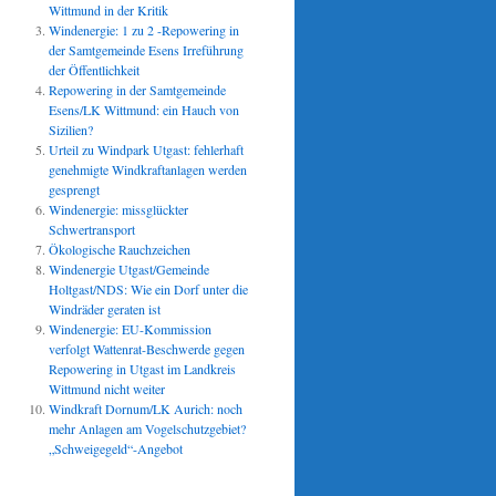
Wittmund in der Kritik
Windenergie: 1 zu 2 -Repowering in
der Samtgemeinde Esens Irreführung
der Öffentlichkeit
Repowering in der Samtgemeinde
Esens/LK Wittmund: ein Hauch von
Sizilien?
Urteil zu Windpark Utgast: fehlerhaft
genehmigte Windkraftanlagen werden
gesprengt
Windenergie: missglückter
Schwertransport
Ökologische Rauchzeichen
Windenergie Utgast/Gemeinde
Holtgast/NDS: Wie ein Dorf unter die
Windräder geraten ist
Windenergie: EU-Kommission
verfolgt Wattenrat-Beschwerde gegen
Repowering in Utgast im Landkreis
Wittmund nicht weiter
Windkraft Dornum/LK Aurich: noch
mehr Anlagen am Vogelschutzgebiet?
„Schweigegeld“-Angebot