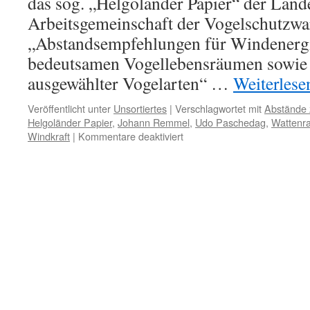
das sog. „Helgoländer Papier“ der Länd
Arbeitsgemeinschaft der Vogelschutzwa
„Abstandsempfehlungen für Windenerg
bedeutsamen Vogellebensräumen sowie 
ausgewählter Vogelarten“ …
Weiterles
Veröffentlicht unter
Unsortiertes
|
Verschlagwortet mit
Abstände 
Helgoländer Papier
,
Johann Remmel
,
Udo Paschedag
,
Wattenra
für
Windkraft
|
Kommentare deaktiviert
Windenergie
und
Abstandsempfehlungen
für
Vögel:
Neues
vom
„Helgoländer
Papier“