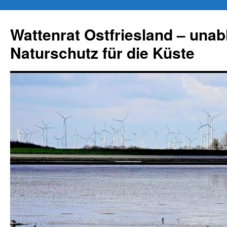
Zum
Inhalt
Wattenrat Ostfriesland – una
springen
Naturschutz für die Küste