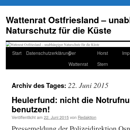
Zum
Inhalt
Wattenrat Ostfriesland – una
springen
Naturschutz für die Küste
Start
Datenschutzerklärung
Der
Horst
Imp
Wattenrat
Stern
22. Juni 2015
Archiv des Tages:
Heulerfund: nicht die Notruf
benutzen!
Veröffentlicht am
22. Juni 2015
von
Redaktion
Pressemeldung der Polizeidirektion Os