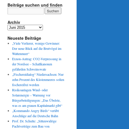
Beiträge suchen und finden
Archiv
Archiv
Neueste Beiträge
„Viele Verlierer, wenige Gewinner:
Der neue Blick auf die Brutvögel im
Wattenmeer“
Exxon-Antrag: CO2-Verpressung in
der Nordsee – Schallkanonen
gefährden Schweinswale
„Fischereidialog“ Niedersachsen: Nur
zehn Prozent des Küstenmeeres sollen
fischereifrei werden
Risikoanlagen Wind- oder
Solarenergie – Warnung vor
Bürgerbeteiligungen: „Das Übelste,
was es am grauen Kapitalmarkt gibt“
„Kommando Angry Birds“ verübt
Anschläge auf die Deutsche Bahn
Prof. Dr. Schulte: „Sittenwidrige
Pachtverträge zum Bau von