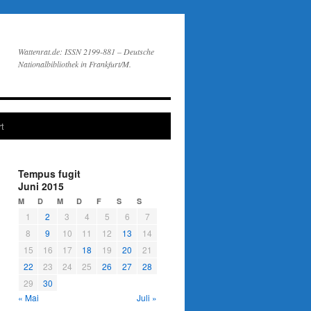
Wattenrat.de: ISSN 2199-881 – Deutsche
Nationalbibliothek in Frankfurt/M.
t
Tempus fugit
Juni 2015
M
D
M
D
F
S
S
1
2
3
4
5
6
7
8
9
10
11
12
13
14
15
16
17
18
19
20
21
22
23
24
25
26
27
28
29
30
« Mai
Juli »