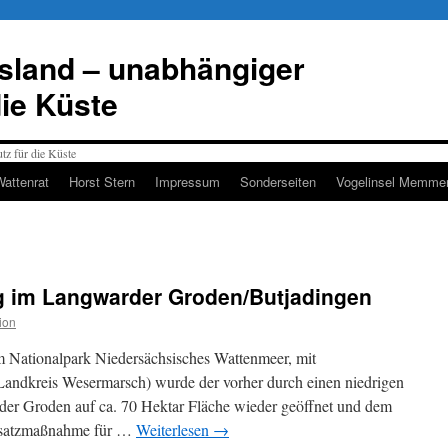
esland – unabhängiger
die Küste
Wattenrat
Horst Stern
Impressum
Sonderseiten
Vogelinsel Memmer
 im Langwarder Groden/Butjadingen
ion
m Nationalpark Niedersächsisches Wattenmeer, mit
Landkreis Wesermarsch) wurde der vorher durch einen niedrigen
er Groden auf ca. 70 Hektar Fläche wieder geöffnet und dem
 Ersatzmaßnahme für …
Weiterlesen
→