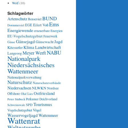
Wolf
(10)
Schlagwörter
BUND
Artenschutz
Bensersiel
Ems
Eilert Voß
EGE
Dornumersiel
Energiewende
erneuerbare Energien
EU-Vogelschutzgebiet
Feuerwerk
Gänsejagd
Jagd
Gänsewacht
Gänse
Klima
Landwirtschaft
Kitesurfer
NABU
Meyer Werft
Langeoog
Nationalpark
Niedersächsisches
Wattenmeer
Nationalparkverwaltung
Naturschutz
Naturschutzverbände
Niedersachsen
NLWKN
Nordsee
Ostfriesland
Offshore
Olaf Lies
Petkumer Deichvorland
Peter Südbeck
Tourismus
SPD
Schweinswale
Vögel
Vogelschutzgebiet
Wasservogeljagd
Wattenmeer
Wattenrat
Weltnaturerbe