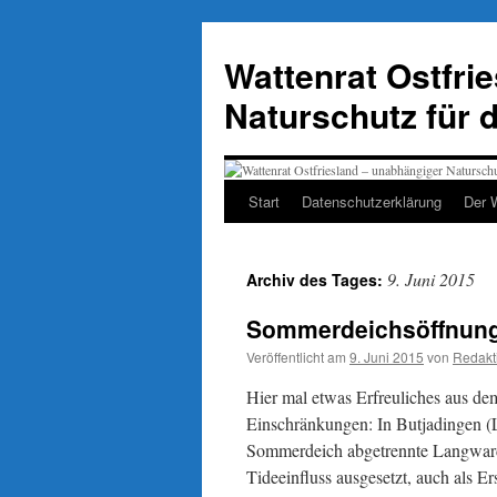
Zum
Inhalt
Wattenrat Ostfri
springen
Naturschutz für 
Start
Datenschutzerklärung
Der 
9. Juni 2015
Archiv des Tages:
Sommerdeichsöffnung
Veröffentlicht am
9. Juni 2015
von
Redakt
Hier mal etwas Erfreuliches aus de
Einschränkungen: In Butjadingen (
Sommerdeich abgetrennte Langward
Tideeinfluss ausgesetzt, auch als