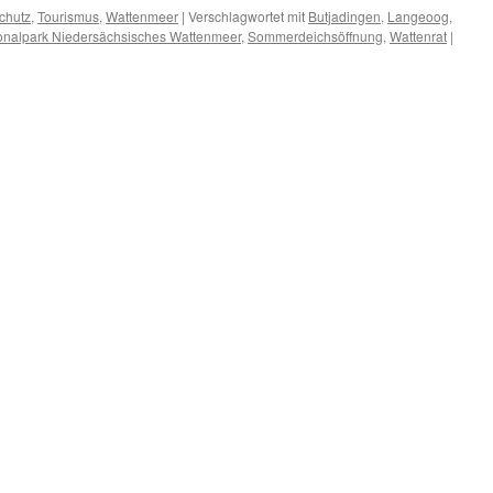
chutz
,
Tourismus
,
Wattenmeer
|
Verschlagwortet mit
Butjadingen
,
Langeoog
,
onalpark Niedersächsisches Wattenmeer
,
Sommerdeichsöffnung
,
Wattenrat
|
nung
en