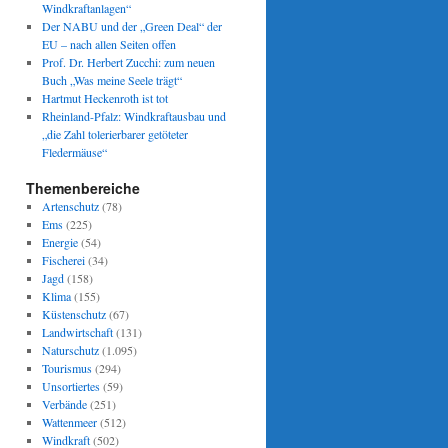
Windkraftanlagen“
Der NABU und der „Green Deal“ der
EU – nach allen Seiten offen
Prof. Dr. Herbert Zucchi: zum neuen
Buch „Was meine Seele trägt“
Hartmut Heckenroth ist tot
Rheinland-Pfalz: Windkraftausbau und
„die Zahl tolerierbarer getöteter
Fledermäuse“
Themenbereiche
Artenschutz
(78)
Ems
(225)
Energie
(54)
Fischerei
(34)
Jagd
(158)
Klima
(155)
Küstenschutz
(67)
Landwirtschaft
(131)
Naturschutz
(1.095)
Tourismus
(294)
Unsortiertes
(59)
Verbände
(251)
Wattenmeer
(512)
Windkraft
(502)