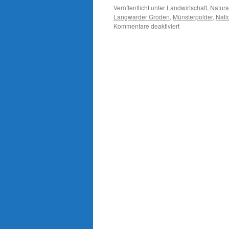
Veröffentlicht unter
Landwirtschaft
,
Naturs
Langwarder Groden
,
Münsterpolder
,
Nati
für
Kommentare deaktiviert
Sommerdeichsöff
im
Langwarder
Groden/Butjading