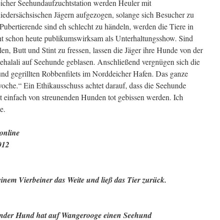
eicher Seehundaufzuchtstation werden Heuler mit
edersächsischen Jägern aufgezogen, solange sich Besucher zu
Pubertierende sind eh schlecht zu händeln, werden die Tiere in
eht schon heute publikumswirksam als Unterhaltungsshow. Sind
en, Butt und Stint zu fressen, lassen die Jäger ihre Hunde von der
ehalali auf Seehunde geblasen. Anschließend vergnügen sich die
nd gegrillten Robbenfilets im Norddeicher Hafen. Das ganze
woche.“ Ein Ethikausschuss achtet darauf, dass die Seehunde
t einfach von streunenden Hunden tot gebissen werden. Ich
e.
 online
012
inem Vierbeiner das Weite und ließ das Tier zurück.
fender Hund hat auf Wangerooge einen Seehund