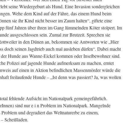
rlebt seine Wiedergeburt als Hund. Eine Invasion sondergleichen
ungen. Wehe dem Kind auf der Fähre, das einem Hund beim
nen sie ihr Kind nicht besser im Zaum halten“, giftete eine
app fünf Jahren über ihren im Gang lümmelnden Köter stolpert. Im
nde ausgeschlossen sein. Zumal zur Brutzeit. Sprechen sie
 Rottweiler in den Dünen an, bekommen sie Antworten wie „Hier
ss doch seinen Jagdtrieb auch mal ausleben dürfen“. Dabei macht
er der Hunde aus Wanne-Eickel kommen oder Inselbewohner sind.
iche Polizei auf jagende Hunde aufmerksam zu machen, erntet
nweis auf einen in Aktion befindlichen Massenmörder würde die
nhaft freilaufende Hunde – „Ist denn was passiert? Ja, was wollen
 total fehlende Aufsicht im Nationalpark gemeingefährlich.
rInnen) sind nur e i n Problem im Nationalpark. Mangelnde
es Problem und degradiert das Weltnaturerbe zu einem,
 – Scheißladen.