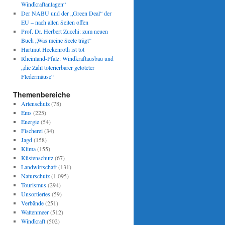
Windkraftanlagen“
Der NABU und der „Green Deal“ der
EU – nach allen Seiten offen
Prof. Dr. Herbert Zucchi: zum neuen
Buch „Was meine Seele trägt“
Hartmut Heckenroth ist tot
Rheinland-Pfalz: Windkraftausbau und
„die Zahl tolerierbarer getöteter
Fledermäuse“
Themenbereiche
Artenschutz
(78)
Ems
(225)
Energie
(54)
Fischerei
(34)
Jagd
(158)
Klima
(155)
Küstenschutz
(67)
Landwirtschaft
(131)
Naturschutz
(1.095)
Tourismus
(294)
Unsortiertes
(59)
Verbände
(251)
Wattenmeer
(512)
Windkraft
(502)