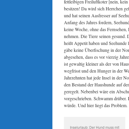
fettleibigen Freiluftkoter [nein, kei
besitzen! Da wird sich Herrchen gef
und hat seinen Aasfresser auf Seehu
Anfang des Jahres fordern, Seehun
keine Woche, ohne das Fernsehen, 
nehmen. Die Tiere seinen gesund. D
heißt Appetit haben und Seehunde l
gäbe keine Überfischung in der Nord
abgesehen, dass es vor vierzig Jah
ist gewaltig kleiner als der von H
wegfrisst und den Hunger in der Wel
Jahrzehnten hat jede Insel in der 
den Bestand der Haushunde auf den 
geregelt. Nebenbei wäre ein Abschu
vorgeschrieben. Schwamm drüber. Da
würde. Und hier liegt das Problem.
Inselurlaub: Der Hund muss mit