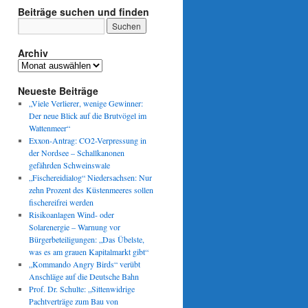
Beiträge suchen und finden
Archiv
Archiv
Neueste Beiträge
„Viele Verlierer, wenige Gewinner:
Der neue Blick auf die Brutvögel im
Wattenmeer“
Exxon-Antrag: CO2-Verpressung in
der Nordsee – Schallkanonen
gefährden Schweinswale
„Fischereidialog“ Niedersachsen: Nur
zehn Prozent des Küstenmeeres sollen
fischereifrei werden
Risikoanlagen Wind- oder
Solarenergie – Warnung vor
Bürgerbeteiligungen: „Das Übelste,
was es am grauen Kapitalmarkt gibt“
„Kommando Angry Birds“ verübt
Anschläge auf die Deutsche Bahn
Prof. Dr. Schulte: „Sittenwidrige
Pachtverträge zum Bau von