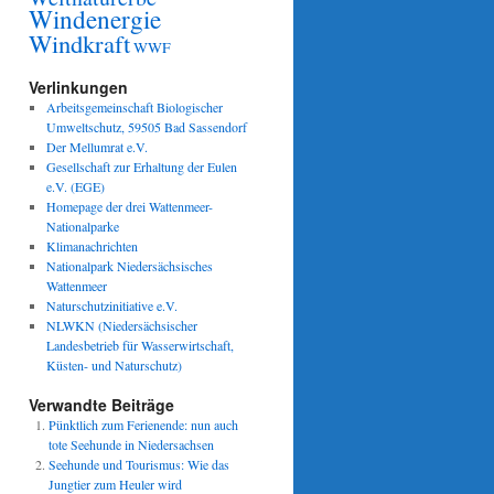
Windenergie
Windkraft
WWF
Verlinkungen
Arbeitsgemeinschaft Biologischer
Umweltschutz, 59505 Bad Sassendorf
Der Mellumrat e.V.
Gesellschaft zur Erhaltung der Eulen
e.V. (EGE)
Homepage der drei Wattenmeer-
Nationalparke
Klimanachrichten
Nationalpark Niedersächsisches
Wattenmeer
Naturschutzinitiative e.V.
NLWKN (Niedersächsischer
Landesbetrieb für Wasserwirtschaft,
Küsten- und Naturschutz)
Verwandte Beiträge
Pünktlich zum Ferienende: nun auch
tote Seehunde in Niedersachsen
Seehunde und Tourismus: Wie das
Jungtier zum Heuler wird