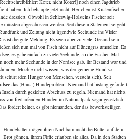
n Rechtschreibfehler: Koter, nicht Köter!] noch einen Jagdtrieb
reut haben. Ich behaupte jetzt nicht, Herrchen ist Küstenfischer
nde dressiert. Obwohl in Schleswig-Holsteins Fischer seit
de müssten abgeschossen werden. Seit diesem Statement vergeht
Rundfunk und Zeitung nicht irgendwie Seehunde ins Visier
as ist die gute Meldung. Es seien aber zu viele. Gesund sein
ießen sich nun mal von Fisch nicht auf Dünengras umstellen. Es
see, es gäbe einfach zu viele Seehunde, so die Fischer. Mal
ren noch mehr Seehunde in der Nordsee gab, ihr Bestand war und
aushunden. Möchte nicht wissen, was der gemeine Hund so
t schürt (den Hunger von Menschen, versteht sich). Seit
Nordsee das (Haus-) Hundeproblem. Niemand hat bislang gefordert,
Inseln durch gezielten Abschuss zu regeln. Niemand hat nichts
ss von freilaufenden Hunden im Nationalpark sogar gesetzlich
s fordert keiner, es gibt niemanden, der das bewerkstelligen
Hundehalter mögen ihren Nachbarn nicht die Butter auf dem
Brot gönnen, ihrem Fiffie erlauben sie alles. Da in den Städten