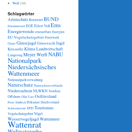
Wolf
(10)
Schlagwörter
BUND
Artenschutz
Bensersiel
Ems
Eilert Voß
EGE
Dornumersiel
Energiewende
erneuerbare Energien
EU-Vogelschutzgebiet
Feuerwerk
Gänsejagd
Jagd
Gänsewacht
Gänse
Klima
Landwirtschaft
Kitesurfer
NABU
Meyer Werft
Langeoog
Nationalpark
Niedersächsisches
Wattenmeer
Nationalparkverwaltung
Naturschutz
Naturschutzverbände
Niedersachsen
NLWKN
Nordsee
Ostfriesland
Offshore
Olaf Lies
Petkumer Deichvorland
Peter Südbeck
Tourismus
SPD
Schweinswale
Vögel
Vogelschutzgebiet
Wasservogeljagd
Wattenmeer
Wattenrat
Weltnaturerbe