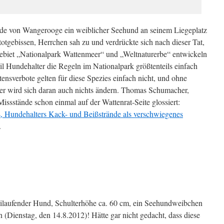
de von Wangerooge ein weiblicher Seehund an seinem Liegeplatz
otgebissen, Herrchen sah zu und verdrückte sich nach dieser Tat,
biet „Nationalpark Wattenmeer“ und „Weltnaturerbe“ entwickeln
eil Hundehalter die Regeln im Nationalpark größtenteils einfach
tensverbote gelten für diese Spezies einfach nicht, und ohne
r wird sich daran auch nichts ändern. Thomas Schumacher,
 Missstände schon einmal auf der Wattenrat-Seite glossiert:
s, Hundehalters Kack- und Beißstrände als verschwiegenes
.
freilaufender Hund, Schulterhöhe ca. 60 cm, ein Seehundweibchen
(Dienstag, den 14.8.2012)! Hätte gar nicht gedacht, dass diese