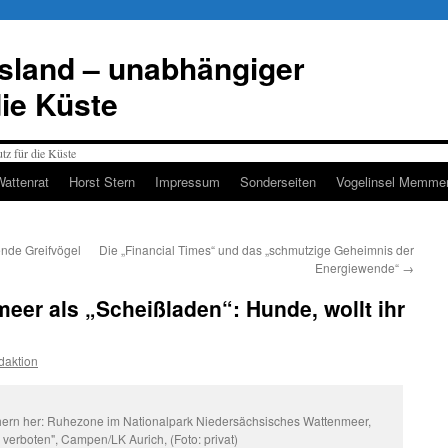
esland – unabhängiger
die Küste
Wattenrat
Horst Stern
Impressum
Sonderseiten
Vogelinsel Memmer
ende Greifvögel
Die „Financial Times“ und das „schmutzige Geheimnis der
Energiewende“
→
eer als „Scheißladen“: Hunde, wollt ihr
daktion
chern her: Ruhezone im Nationalpark Niedersächsisches Wattenmeer,
 verboten", Campen/LK Aurich, (Foto: privat)