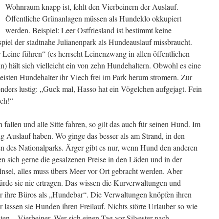
Wohnraum knapp ist, fehlt den Vierbeinern der Auslauf.
Öffentliche Grünanlagen müssen als Hundeklo okkupiert
werden. Beispiel: Leer Ostfriesland ist bestimmt keine
iel der stadtnahe Julianenpark als Hundeauslauf missbraucht.
 Leine führen“ (es herrscht Leinenzwang in allen öffentlichen
n) hält sich vielleicht ein von zehn Hundehaltern. Obwohl es eine
eisten Hundehalter ihr Viech frei im Park herum stromern. Zur
onders lustig: „Guck mal, Hasso hat ein Vögelchen aufgejagt. Fein
ch!“
 fallen und alle Sitte fahren, so gilt das auch für seinen Hund. Im
ig Auslauf haben. Wo ginge das besser als am Strand, in den
n des Nationalparks. Ärger gibt es nur, wenn Hund den anderen
sen sich gerne die gesalzenen Preise in den Läden und in der
Insel, alles muss übers Meer vor Ort gebracht werden. Aber
rde sie nie ertragen. Das wissen die Kurverwaltungen und
r ihre Büros als „Hundebar“. Die Verwaltungen knöpfen ihren
lassen sie Hunden ihren Freilauf. Nichts störte Urlauber so wie
en – Vierbeiner. Wer sich einen Tag vor Silvester nach