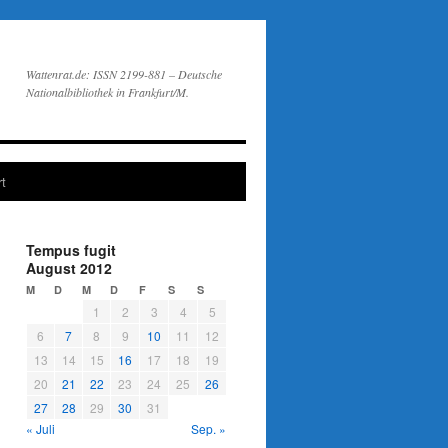
Wattenrat.de: ISSN 2199-881 – Deutsche
Nationalbibliothek in Frankfurt/M.
t
Tempus fugit
August 2012
M
D
M
D
F
S
S
1
2
3
4
5
6
7
8
9
10
11
12
13
14
15
16
17
18
19
20
21
22
23
24
25
26
27
28
29
30
31
« Juli
Sep. »