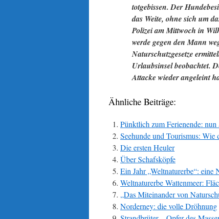
totgebissen. Der Hundebesi
das Weite, ohne sich um da
Polizei am Mittwoch in Wil
werde gegen den Mann wege
Naturschutzgesetze ermitte
Urlaubsinsel beobachtet. De
Attacke wieder angeleint h
Ähnliche Beiträge:
Pünktlich zum Ferienende: nun 
Seehunde und Tourismus: Wie d
Die ersten Heuler
Über Schafsköpfe
Ein Jahr „Weltnaturerbe“: eine 
Weltnaturerbe Wattenmeer: Fläch
„Das Miteinander von Natursch
Norderney: die volle Dröhnung
Strandbrüter – Opfer des Masse