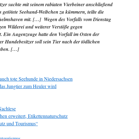
tzer suchte mit seinem rabiaten Vierbeiner anschließend
s getötete Seehund-Weibchen zu kümmern, teilte die
helmshaven mit.
[…] Wegen des Vorfalls vom Dienstag
n Wilderei und weiterer Verstöße gegen
lt. Ein Augenzeuge hatte den Vorfall im Osten der
r Hundebesitzer soll sein Tier nach der tödlichen
aben. […]
auch tote Seehunde in Niedersachsen
as Jungtier zum Heuler wird
Nachlese
en erweitert, Etikettennaturschutz
utz und Tourismus“
ntourismus