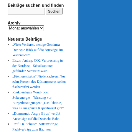
Beiträge suchen und finden
Archiv
Archiv
Neueste Beiträge
„Viele Verlierer, wenige Gewinner:
Der neue Blick auf die Brutvögel im
Wattenmeer“
Exxon-Antrag: CO2-Verpressung in
der Nordsee – Schallkanonen
gefährden Schweinswale
„Fischereidialog“ Niedersachsen: Nur
zehn Prozent des Küstenmeeres sollen
fischereifrei werden
Risikoanlagen Wind- oder
Solarenergie – Warnung vor
Bürgerbeteiligungen: „Das Übelste,
was es am grauen Kapitalmarkt gibt“
„Kommando Angry Birds“ verübt
Anschläge auf die Deutsche Bahn
Prof. Dr. Schulte: „Sittenwidrige
Pachtverträge zum Bau von