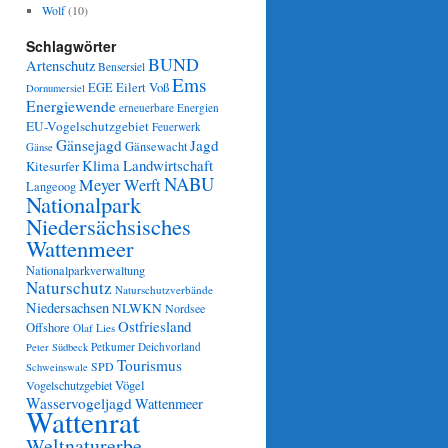
Wolf
(10)
Schlagwörter
BUND
Artenschutz
Bensersiel
Ems
Eilert Voß
EGE
Dornumersiel
Energiewende
erneuerbare Energien
EU-Vogelschutzgebiet
Feuerwerk
Gänsejagd
Jagd
Gänsewacht
Gänse
Klima
Landwirtschaft
Kitesurfer
NABU
Meyer Werft
Langeoog
Nationalpark
Niedersächsisches
Wattenmeer
Nationalparkverwaltung
Naturschutz
Naturschutzverbände
Niedersachsen
NLWKN
Nordsee
Ostfriesland
Offshore
Olaf Lies
Petkumer Deichvorland
Peter Südbeck
Tourismus
SPD
Schweinswale
Vögel
Vogelschutzgebiet
Wasservogeljagd
Wattenmeer
Wattenrat
Weltnaturerbe