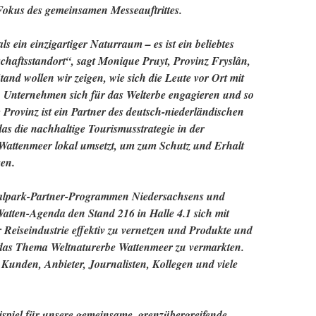
Fokus des gemeinsamen Messeauftrittes.
s ein einzigartiger Naturraum – es ist ein beliebtes
schaftsstandort“, sagt Monique Pruyt, Provinz Fryslân,
and wollen wir zeigen, wie sich die Leute vor Ort mit
n, Unternehmen sich für das Welterbe engagieren und so
 Provinz ist ein Partner des deutsch-niederländischen
as die nachhaltige Tourismusstrategie in der
 Wattenmeer lokal umsetzt, um zum Schutz und Erhalt
gen.
alpark-Partner-Programmen Niedersachsens und
Watten-Agenda den Stand 216 in Halle 4.1 sich mit
 Reiseindustrie effektiv zu vernetzen und Produkte und
das Thema Weltnaturerbe Wattenmeer zu vermarkten.
n Kunden, Anbieter, Journalisten, Kollegen und viele
eispiel für unsere gemeinsame, grenzübergreifende