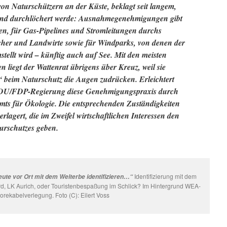
n Naturschützern an der Küste, beklagt seit langem,
mend durchlöchert werde: Ausnahmegenehmigungen gibt
gen, für Gas-Pipelines und Stromleitungen durchs
scher und Landwirte sowie für Windparks, von denen der
tellt wird – künftig auch auf See. Mit den meisten
 liegt der Wattenrat
übrigens über Kreuz, weil sie
 beim Naturschutz die Augen zudrücken. Erleichtert
 CDU/FDP-Regierung diese Genehmigungspraxis durch
mts für Ökologie. Die entsprechenden Zuständigkeiten
rlagert, die im Zweifel wirtschaftlichen Interessen den
urschutzes geben.
Identifizierung mit dem
eute vor Ort mit dem Welterbe identifizieren…“
d, LK Aurich, oder Touristenbespaßung im Schlick? Im Hintergrund WEA-
orekabelverlegung. Foto (C): Eilert Voss