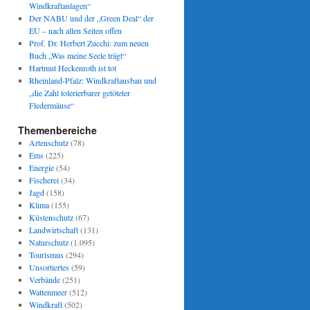
Windkraftanlagen“
Der NABU und der „Green Deal“ der
EU – nach allen Seiten offen
Prof. Dr. Herbert Zucchi: zum neuen
Buch „Was meine Seele trägt“
Hartmut Heckenroth ist tot
Rheinland-Pfalz: Windkraftausbau und
„die Zahl tolerierbarer getöteter
Fledermäuse“
Themenbereiche
Artenschutz
(78)
Ems
(225)
Energie
(54)
Fischerei
(34)
Jagd
(158)
Klima
(155)
Küstenschutz
(67)
Landwirtschaft
(131)
Naturschutz
(1.095)
Tourismus
(294)
Unsortiertes
(59)
Verbände
(251)
Wattenmeer
(512)
Windkraft
(502)