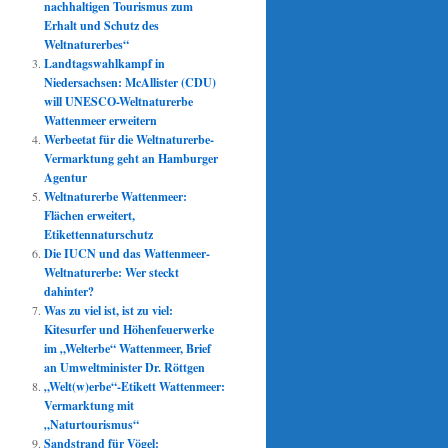
nachhaltigen Tourismus zum
Erhalt und Schutz des
Weltnaturerbes“
Landtagswahlkampf in
Niedersachsen: McAllister (CDU)
will UNESCO-Weltnaturerbe
Wattenmeer erweitern
Werbeetat für die Weltnaturerbe-
Vermarktung geht an Hamburger
Agentur
Weltnaturerbe Wattenmeer:
Flächen erweitert,
Etikettennaturschutz
Die IUCN und das Wattenmeer-
Weltnaturerbe: Wer steckt
dahinter?
Was zu viel ist, ist zu viel:
Kitesurfer und Höhenfeuerwerke
im „Welterbe“ Wattenmeer, Brief
an Umweltminister Dr. Röttgen
„Welt(w)erbe“-Etikett Wattenmeer:
Vermarktung mit
„Naturtourismus“
Sandstrand für Vögel: