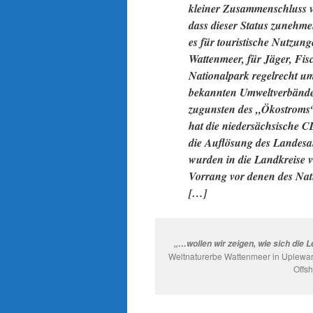
kleiner Zusammenschluss vo
dass dieser Status zuneh
es für touristische Nutzun
Wattenmeer, für Jäger, Fi
Nationalpark regelrecht ums
bekannten Umweltverbänden
zugunsten des „Ökostroms“
hat die niedersächsische
die Auflösung des Landesa
wurden in die Landkreise ve
Vorrang vor denen des Nat
[…]
„…wollen wir zeigen, wie sich die L
Weltnaturerbe Wattenmeer in Uplewar
Offsh