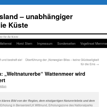
esland – unabhängiger
die Küste
Wattenrat
Horst Stern
Impressum
Sonderseiten
Vogelinsel Memmer
 und bestraft sie!
Überführung der „Norwegian Bliss – keine Glückseligkeit
für die Ems
→
n: „Weltnaturerbe“ Wattenmeer wird
rt
ktion
klares Bild von der Region, dem einzigartigen Naturerlebnis und dem
Erholung in Bensersiel/LK Wittmund, Erholungszone des Nationalparks