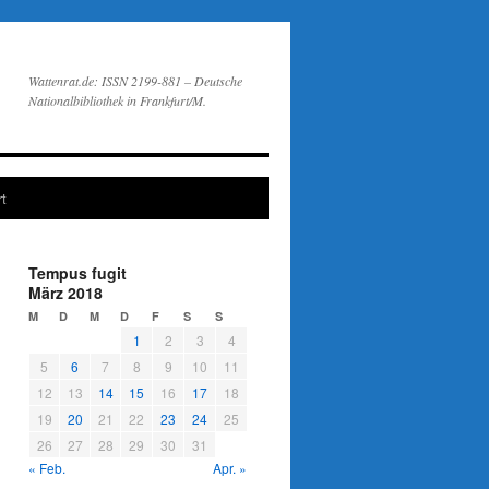
Wattenrat.de: ISSN 2199-881 – Deutsche
Nationalbibliothek in Frankfurt/M.
t
Tempus fugit
März 2018
M
D
M
D
F
S
S
1
2
3
4
5
6
7
8
9
10
11
12
13
14
15
16
17
18
19
20
21
22
23
24
25
26
27
28
29
30
31
« Feb.
Apr. »