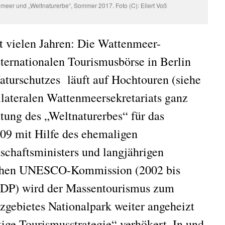
eer und „Weltnaturerbe“, Sommer 2017. Foto (C): Eilert Voß
t vielen Jahren: Die Wattenmeer-
ternationalen Tourismusbörse in Berlin
aturschutzes läuft auf Hochtouren (siehe
rilateralen Wattenmeersekretariats ganz
htung des „Weltnaturerbes“ für das
09 mit Hilfe des ehemaligen
schaftsministers und langjährigen
schen UNESCO-Kommission (2002 bis
FDP) wird der Massentourismus zum
gebietes Nationalpark weiter angeheizt
tige Tourismusstrategie“ verhökert. In und