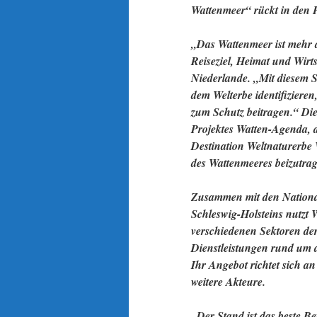
Wattenmeer“ rückt in den 
„Das Wattenmeer ist mehr al
Reiseziel, Heimat und Wirt
Niederlande. „Mit diesem St
dem Welterbe identifiziere
zum Schutz beitragen.“ Die
Projektes Watten-Agenda, d
Destination Weltnaturerbe
des Wattenmeeres beizutra
Zusammen mit den Nation
Schleswig-Holsteins nutzt 
verschiedenen Sektoren der
Dienstleistungen rund um 
Ihr Angebot richtet sich a
weitere Akteure.
„Der Stand ist das beste B