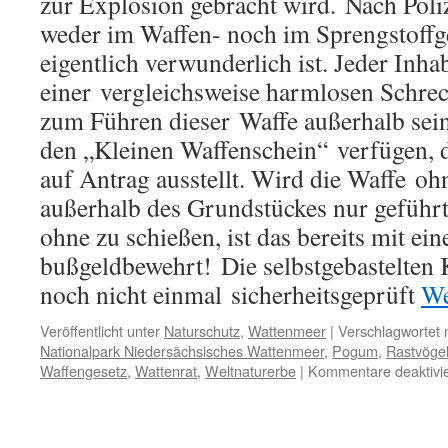
zur Explosion gebracht wird. Nach Poli
weder im Waffen- noch im Sprengstoffge
eigentlich verwunderlich ist. Jeder Inha
einer vergleichsweise harmlosen Schre
zum Führen dieser Waffe außerhalb sei
den „Kleinen Waffenschein“ verfügen, 
auf Antrag ausstellt. Wird die Waffe o
außerhalb des Grundstückes nur geführt,
ohne zu schießen, ist das bereits mit e
bußgeldbewehrt! Die selbstgebastelten
noch nicht einmal sicherheitsgeprüft
We
Veröffentlicht unter
Naturschutz
,
Wattenmeer
|
Verschlagwortet 
Nationalpark Niedersächsisches Wattenmeer
,
Pogum
,
Rastvöge
Waffengesetz
,
Wattenrat
,
Weltnaturerbe
|
Kommentare deaktivie