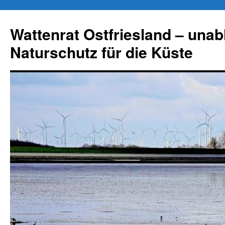
Zum
Inhalt
Wattenrat Ostfriesland – una
springen
Naturschutz für die Küste