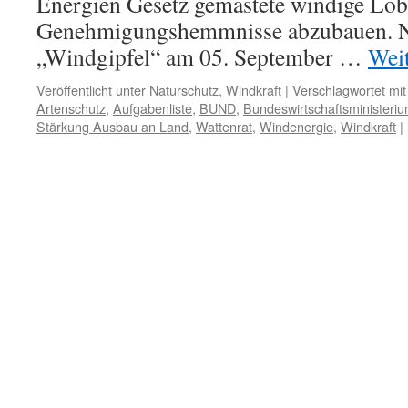
Energien Gesetz gemästete windige Lo
Genehmigungshemmnisse abzubauen. 
„Windgipfel“ am 05. September …
Wei
Veröffentlicht unter
Naturschutz
,
Windkraft
|
Verschlagwortet mit
Artenschutz
,
Aufgabenliste
,
BUND
,
Bundeswirtschaftsministeri
Stärkung Ausbau an Land
,
Wattenrat
,
Windenergie
,
Windkraft
|