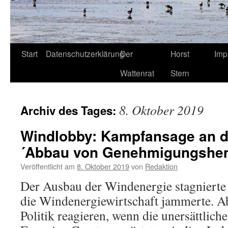
Start
Datenschutzerklärung
Der
Horst
Imp
Wattenrat
Stern
8. Oktober 2019
Archiv des Tages:
Windlobby: Kampfansage an d
´Abbau von Genehmigungshe
Veröffentlicht am
8. Oktober 2019
von
Redaktion
Der Ausbau der Windenergie stagnierte i
die Windenergiewirtschaft jammerte. Ab
Politik reagieren, wenn die unersättlic