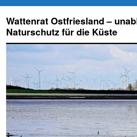
Zum
Inhalt
Wattenrat Ostfriesland – una
springen
Naturschutz für die Küste