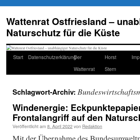
Zum
Inhalt
Wattenrat Ostfriesland – una
springen
Naturschutz für die Küste
Start
Datenschutzerklärung
Der
Horst
Imp
Wattenrat
Stern
Bundeswirtschaftsm
Schlagwort-Archiv:
Windenergie: Eckpunktepapier
Frontalangriff auf den Natursc
Veröffentlicht am
8. April 2022
von
Redaktion
Mit der Übernahme des Bundesumweltm