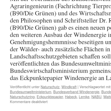
Agraringenieurin (Fachrichtung Tierpro
(B90/Die Grünen) und des Wirtschafts
den Philosophen und Schriftsteller Dr.
(B90/Die Grünen) gab es einen neuen po
den weiteren Ausbau der Windenergie i
Genehmigungshemmnisse beseitigen un
der Wälder- auch zusätzliche Flächen in
Landschaftsschutzgebieten schaffen sol
veröffentlichten das Bundesumweltmini
Bundeswirtschaftsministerium gemeins
das Eckpunktepapier Windenergie an L
Veröffentlicht unter
Naturschutz
,
Windkraft
|
Verschlagwortet mit
Bundesumweltministerium
,
Bundesverband Windenergie
,
Bunde
Naturschutzring
,
Eckpunktepapier
,
Habeck
,
Lemke
,
NABU
,
Watt
für
Kommentare deaktiviert
Windenergie: