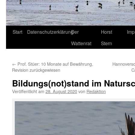
Start
Datenschutzerklärung
Der
Horst
Imp
Wattenrat
Stern
←
Prof. Stüer: 10 Monate auf Bewährung,
Hannoversch
Revision zurückgewiesen
C
Bildungs(not)stand im Naturs
Veröffentlicht am
28. August 2020
von
Redaktion