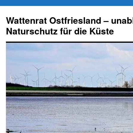
Zum
Inhalt
Wattenrat Ostfriesland – una
springen
Naturschutz für die Küste