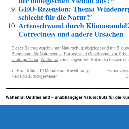
der biologischen Vielfalt aus?“
GEO-Rezension: Thema Windenergi
schlecht für die Natur?´
Artenschwund durch Klimawandel? 
Correctness und andere Ursachen
Dieser Beitrag wurde unter
Naturschutz
abgelegt und mit
Bildun
Bundesamt für Naturschutz
,
Europäische Gesellschaft zur Erhal
Umfrage Natur
,
Wattenrat
verschlagwortet. Setze ein Lesezeich
←
Prof. Stüer: 10 Monate auf Bewährung,
Hannoversch
Revision zurückgewiesen
C
Wattenrat Ostfriesland – unabhängiger Naturschutz für die Kü