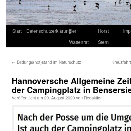
Start
Datenschutzerklärung
Der
Horst
Imp
Wattenrat
Stern
←
Bildungs(not)stand im Naturschutz
Kreuzfahrt
Hannoversche Allgemeine Zeit
der Campingplatz in Bensersiel
Veröffentlicht am
29. August 2020
von
Redaktion