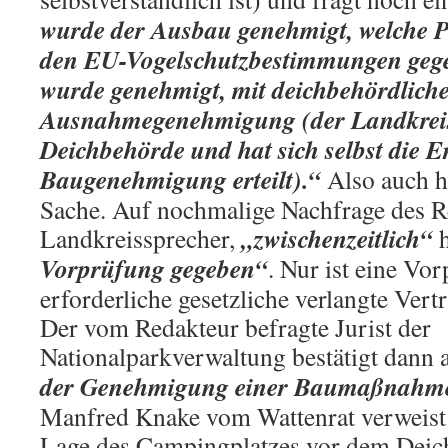
wurde der Ausbau genehmigt, welche P
den EU-Vogelschutzbestimmungen geg
wurde genehmigt, mit deichbehördlich
Ausnahmegenehmigung (der Landkreis
Deichbehörde und hat sich selbst die E
Baugenehmigung erteilt).“
Also auch h
Sache. Auf nochmalige Nachfrage des Re
„zwischenzeitlich“
Landkreissprecher,
h
Vorprüfung gegeben“
. Nur ist eine Vo
erforderliche gesetzliche verlangte Vert
Der vom Redakteur befragte Jurist der
Nationalparkverwaltung bestätigt dann a
der Genehmigung einer Baumaßnahme 
Manfred Knake vom Wattenrat verweist s
Lage des Campingplatzes vor dem Deic