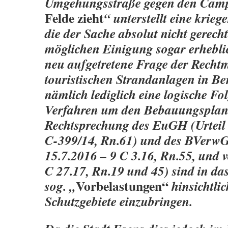
Umgehungsstraße gegen den Camp
Felde zieht
“ unterstellt eine krieg
die der Sache absolut nicht gerech
möglichen Einigung sogar erheblic
neu aufgetretene Frage der Rechtm
touristischen Strandanlagen in Ben
nämlich lediglich eine logische Fo
Verfahren um den Bebauungsplan 
Rechtsprechung des EuGH (Urteil
C-399/14, Rn.61) und des BVerwG
15.7.2016 – 9 C 3.16, Rn.55, und 
C 27.17, Rn.19 und 45) sind in das
Vorbelastungen“
sog. „
hinsichtli
Schutzgebiete einzubringen.