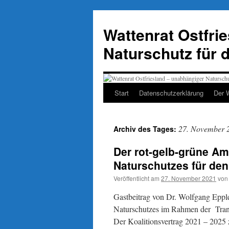
Zum
Inhalt
Wattenrat Ostfri
springen
Naturschutz für 
Start
Datenschutzerklärung
Der 
27. November 
Archiv des Tages:
Der rot-gelb-grüne Am
Naturschutzes für de
Veröffentlicht am
27. November 2021
von
Gastbeitrag von Dr. Wolfgang Eppl
Naturschutzes im Rahmen der Trans
Der Koalitionsvertrag 2021 – 2025