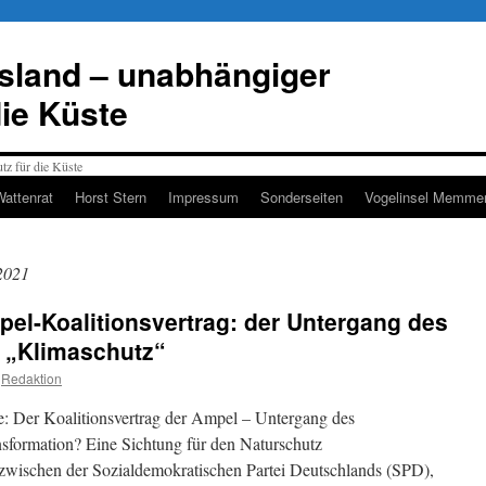
esland – unabhängiger
die Küste
Wattenrat
Horst Stern
Impressum
Sonderseiten
Vogelinsel Memmer
2021
pel-Koalitionsvertrag: der Untergang des
n „Klimaschutz“
Redaktion
e: Der Koalitionsvertrag der Ampel – Untergang des
formation? Eine Sichtung für den Naturschutz
 zwischen der Sozialdemokratischen Partei Deutschlands (SPD),