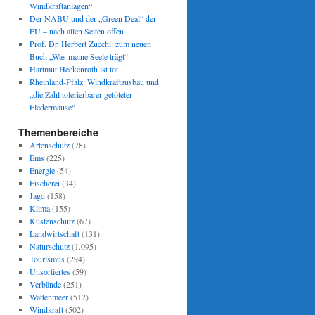
Windkraftanlagen“
Der NABU und der „Green Deal“ der
EU – nach allen Seiten offen
Prof. Dr. Herbert Zucchi: zum neuen
Buch „Was meine Seele trägt“
Hartmut Heckenroth ist tot
Rheinland-Pfalz: Windkraftausbau und
„die Zahl tolerierbarer getöteter
Fledermäuse“
Themenbereiche
Artenschutz
(78)
Ems
(225)
Energie
(54)
Fischerei
(34)
Jagd
(158)
Klima
(155)
Küstenschutz
(67)
Landwirtschaft
(131)
Naturschutz
(1.095)
Tourismus
(294)
Unsortiertes
(59)
Verbände
(251)
Wattenmeer
(512)
Windkraft
(502)