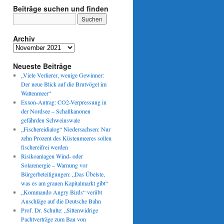
Beiträge suchen und finden
Archiv
Archiv
Neueste Beiträge
„Viele Verlierer, wenige Gewinner:
Der neue Blick auf die Brutvögel im
Wattenmeer“
Exxon-Antrag: CO2-Verpressung in
der Nordsee – Schallkanonen
gefährden Schweinswale
„Fischereidialog“ Niedersachsen: Nur
zehn Prozent des Küstenmeeres sollen
fischereifrei werden
Risikoanlagen Wind- oder
Solarenergie – Warnung vor
Bürgerbeteiligungen: „Das Übelste,
was es am grauen Kapitalmarkt gibt“
„Kommando Angry Birds“ verübt
Anschläge auf die Deutsche Bahn
Prof. Dr. Schulte: „Sittenwidrige
Pachtverträge zum Bau von