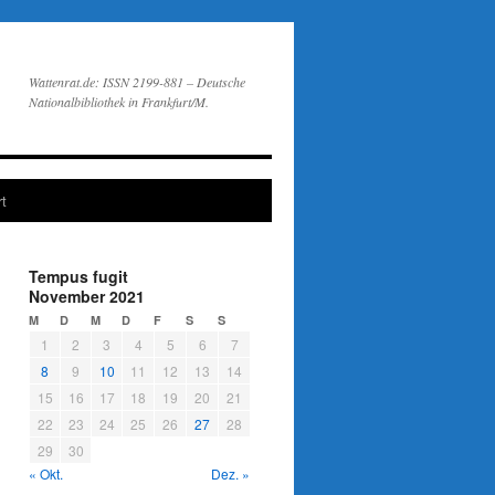
Wattenrat.de: ISSN 2199-881 – Deutsche
Nationalbibliothek in Frankfurt/M.
t
Tempus fugit
November 2021
M
D
M
D
F
S
S
1
2
3
4
5
6
7
8
9
10
11
12
13
14
15
16
17
18
19
20
21
22
23
24
25
26
27
28
29
30
« Okt.
Dez. »