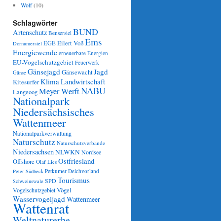
Wolf
(10)
Schlagwörter
BUND
Artenschutz
Bensersiel
Ems
Eilert Voß
EGE
Dornumersiel
Energiewende
erneuerbare Energien
EU-Vogelschutzgebiet
Feuerwerk
Gänsejagd
Jagd
Gänsewacht
Gänse
Klima
Landwirtschaft
Kitesurfer
NABU
Meyer Werft
Langeoog
Nationalpark
Niedersächsisches
Wattenmeer
Nationalparkverwaltung
Naturschutz
Naturschutzverbände
Niedersachsen
NLWKN
Nordsee
Ostfriesland
Offshore
Olaf Lies
Petkumer Deichvorland
Peter Südbeck
Tourismus
SPD
Schweinswale
Vögel
Vogelschutzgebiet
Wasservogeljagd
Wattenmeer
Wattenrat
Weltnaturerbe